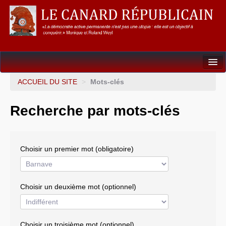
Dossiers
ACCUEIL DU SITE
>
Mots-clés
L’Union européenne
Recherche par mots-clés
Points de repères
Un éléphant, ça trompe énormément !
Choisir un premier mot (obligatoire)
Gouvernance mondiale & mondialisation
International
Choisir un deuxième mot (optionnel)
Résistances
L’Empire américain
Choisir un troisième mot (optionnel)