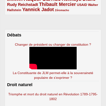
Thibault Mercier
Rudy Reichstadt
3/5
4/5
2/5
USAID
Walter
Yannick Jadot
2/5
4/5
1/5
Hallstein
Zéromacho
Débats
Changer de président ou changer de constitution ?
La Constituante de JLM permet-elle à la souveraineté
populaire de s’exprimer ?
Droit naturel
Triomphe et mort du droit naturel en Révolution 1789-1795-
1802