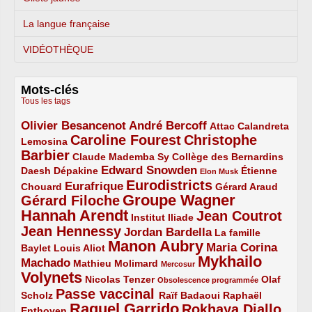
La langue française
VIDÉOTHÈQUE
Mots-clés
Tous les tags
Olivier Besancenot
André Bercoff
3/5
3/5
2/5
Attac
Calandreta
Caroline Fourest
Christophe
2/5
4/5
Lemosina
Barbier
4/5
2/5
2/5
Claude Mademba Sy
Collège des Bernardins
Edward Snowden
Daesh
2/5
2/5
3/5
1/5
Dépakine
Étienne
Elon Musk
Eurodistricts
2/5
3/5
4/5
2/5
Eurafrique
Chouard
Gérard Araud
Groupe Wagner
Gérard Filoche
4/5
5/5
Hannah Arendt
Jean Coutrot
5/5
2/5
4/5
Institut Iliade
Jean Hennessy
4/5
3/5
Jordan Bardella
La famille
Manon Aubry
2/5
2/5
5/5
Maria Corina
Baylet
Louis Aliot
Mykhailo
Machado
3/5
2/5
1/5
Mathieu Molimard
Mercosur
Volynets
5/5
2/5
1/5
Nicolas Tenzer
Olaf
Obsolescence programmée
Passe vaccinal
2/5
4/5
2/5
Scholz
Raïf Badaoui
Raphaël
Raquel Garrido
Rokhaya Diallo
2/5
5/5
4/5
Enthoven