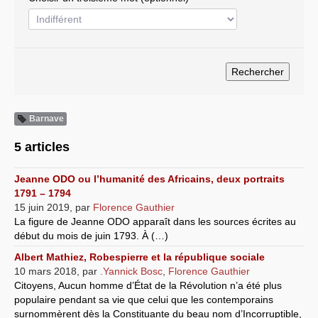
Systèmes & société sous contrôle
Nouvelles de l’antirépublique
Crises "Covid-19 & H1N1"
Guerre en Ukraine
Barnave
5 articles
Jeanne ODO ou l’humanité des Africains, deux portraits
1791 – 1794
15 juin 2019
,
par
Florence Gauthier
La figure de Jeanne ODO apparaît dans les sources écrites au
début du mois de juin 1793. À (…)
Albert Mathiez, Robespierre et la république sociale
10 mars 2018
,
par
.Yannick Bosc
,
Florence Gauthier
Citoyens, Aucun homme d’État de la Révolution n’a été plus
populaire pendant sa vie que celui que les contemporains
surnommèrent dès la Constituante du beau nom d’Incorruptible,