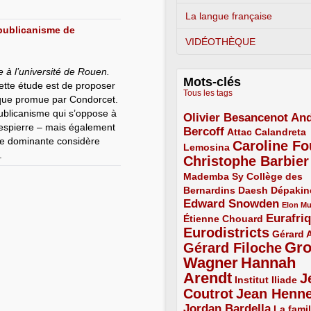
La langue française
républicanisme de
VIDÉOTHÈQUE
 à l’université de Rouen.
Mots-clés
 cette étude est de proposer
Tous les tags
tique promue par Condorcet.
ublicanisme qui s’oppose à
Olivier Besancenot
And
3/5
espierre – mais également
Bercoff
3/5
2/5
Attac
Calandreta
ie dominante considère
Caroline Fo
2/5
4/5
Lemosina
.
Christophe Barbier
4/5
Mademba Sy
2/5
Collège des
Bernardins
2/5
2/5
2/5
Daesh
Dépakin
Edward Snowden
3/5
1/5
Elon M
Eurafri
Étienne Chouard
2/5
3/5
Eurodistricts
4/5
2/5
Gérard 
Gr
Gérard Filoche
4/5
Wagner
Hannah
5/5
Arendt
J
5/5
2/5
Institut Iliade
Coutrot
Jean Henn
4/5
4/5
Jordan Bardella
3/5
La famil