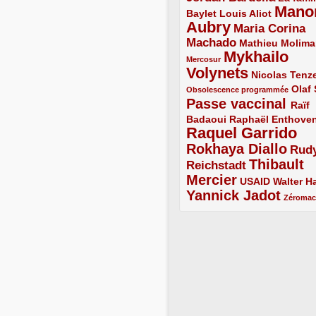
Mano
2/5
2/5
Baylet
Louis Aliot
Aubry
5/5
Maria Corina
Machado
3/5
2/5
Mathieu Molima
Mykhailo
1/5
Mercosur
Volynets
5/5
2/5
Nicolas Tenz
1/5
2/5
Olaf
Obsolescence programmée
Passe vaccinal
4/5
Raïf
Badaoui
2/5
2/5
Raphaël Enthove
Raquel Garrido
5/5
Rokhaya Diallo
4/5
Rud
Thibault
Reichstadt
3/5
Mercier
4/5
2/5
2/5
USAID
Walter Ha
Yannick Jadot
4/5
1/5
Zéroma