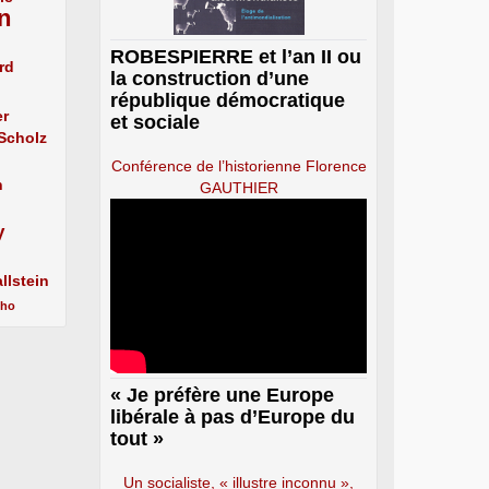
n
ROBESPIERRE et l’an II ou
rd
la construction d’une
république démocratique
er
et sociale
 Scholz
Conférence de l’historienne Florence
n
GAUTHIER
y
llstein
cho
« Je préfère une Europe
libérale à pas d’Europe du
tout »
Un socialiste, « illustre inconnu »,