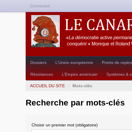
Connexion
Dossiers
L’Union européenne
Points de repèr
Résistances
L’Empire américain
Systèmes & so
ACCUEIL DU SITE
>
Mots-clés
Recherche par mots-clés
Choisir un premier mot (obligatoire)