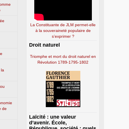
’homme
e
lée
La Constituante de JLM permet-elle
à la souveraineté populaire de
s’exprimer ?
Droit naturel
ge
Triomphe et mort du droit naturel en
Révolution 1789-1795-1802
 la
 ou
conomie
e de
Laïcité : une valeur
d’avenir. École,
République, société : quels