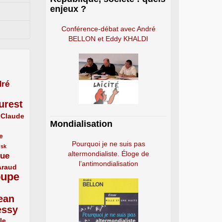
enjeux ?
Conférence-débat avec André
BELLON et Eddy KHALDI
ré
urest
Claude
Mondialisation
e
Pourquoi je ne suis pas
usk
altermondialiste. Éloge de
que
l’antimondialisation
Araud
oupe
ean
essy
le