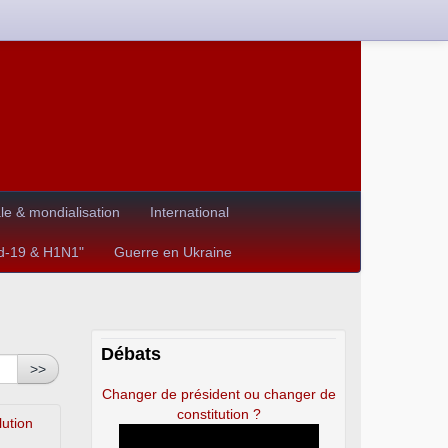
e & mondialisation
International
id-19 & H1N1"
Guerre en Ukraine
Débats
>>
Changer de président ou changer de
constitution ?
lution