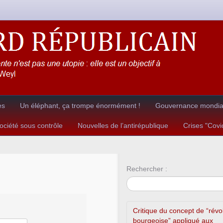
es
Un éléphant, ça trompe énormément !
Gouvernance mondial
ciété sous contrôle
Nouvelles de l’antirépublique
Crises "Cov
Rechercher :
Critique du concept de “révo
bourgeoise” appliqué aux