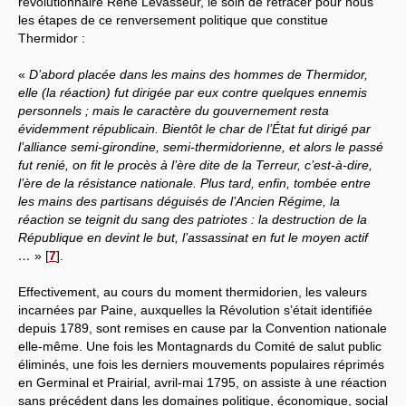
révolutionnaire René Levasseur, le soin de retracer pour nous
les étapes de ce renversement politique que constitue
Thermidor :
«
D’abord placée dans les mains des hommes de Thermidor,
elle (la réaction) fut dirigée par eux contre quelques ennemis
personnels ; mais le caractère du gouvernement resta
évidemment républicain. Bientôt le char de l’État fut dirigé par
l’alliance semi-girondine, semi-thermidorienne, et alors le passé
fut renié, on fit le procès à l’ère dite de la Terreur, c’est-à-dire,
l’ère de la résistance nationale. Plus tard, enfin, tombée entre
les mains des partisans déguisés de l’Ancien Régime, la
réaction se teignit du sang des patriotes : la destruction de la
République en devint le but, l’assassinat en fut le moyen actif
…
»
[
7
]
.
Effectivement, au cours du moment thermidorien, les valeurs
incarnées par Paine, auxquelles la Révolution s’était identifiée
depuis 1789, sont remises en cause par la Convention nationale
elle-même. Une fois les Montagnards du Comité de salut public
éliminés, une fois les derniers mouvements populaires réprimés
en Germinal et Prairial, avril-mai 1795, on assiste à une réaction
sans précédent dans les domaines politique, économique, social