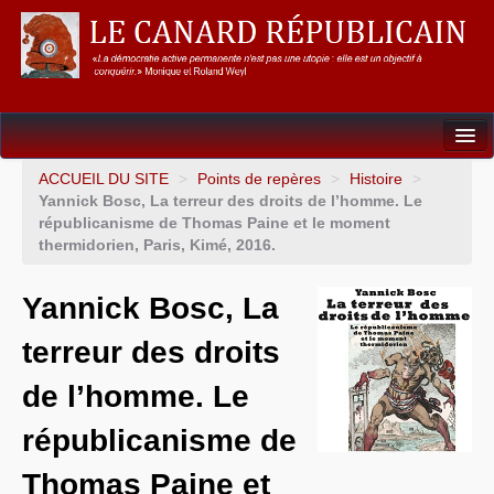
Dossiers
ACCUEIL DU SITE
>
Points de repères
>
Histoire
>
Yannick Bosc, La terreur des droits de l’homme. Le
L’Union européenne
républicanisme de Thomas Paine et le moment
thermidorien, Paris, Kimé, 2016.
Points de repères
Yannick Bosc, La
Un éléphant, ça trompe énormément !
terreur des droits
Gouvernance mondiale & mondialisation
de l’homme. Le
International
républicanisme de
Résistances
Thomas Paine et
L’Empire américain