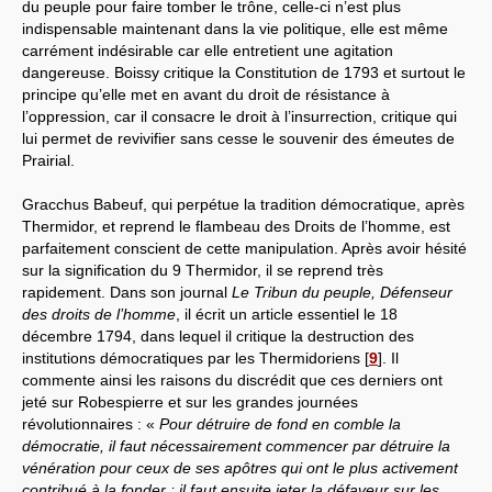
du peuple pour faire tomber le trône, celle-ci n’est plus
indispensable maintenant dans la vie politique, elle est même
carrément indésirable car elle entretient une agitation
dangereuse. Boissy critique la Constitution de 1793 et surtout le
principe qu’elle met en avant du droit de résistance à
l’oppression, car il consacre le droit à l’insurrection, critique qui
lui permet de revivifier sans cesse le souvenir des émeutes de
Prairial.
Gracchus Babeuf, qui perpétue la tradition démocratique, après
Thermidor, et reprend le flambeau des Droits de l’homme, est
parfaitement conscient de cette manipulation. Après avoir hésité
sur la signification du 9 Thermidor, il se reprend très
rapidement. Dans son journal
Le Tribun du peuple, Défenseur
des droits de l’homme
, il écrit un article essentiel le 18
décembre 1794, dans lequel il critique la destruction des
institutions démocratiques par les Thermidoriens
[
9
]
. Il
commente ainsi les raisons du discrédit que ces derniers ont
jeté sur Robespierre et sur les grandes journées
révolutionnaires : «
Pour détruire de fond en comble la
démocratie, il faut nécessairement commencer par détruire la
vénération pour ceux de ses apôtres qui ont le plus activement
contribué à la fonder ; il faut ensuite jeter la défaveur sur les