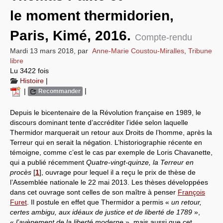
le moment thermidorien,
Systèmes & société sous contrôle
Paris, Kimé, 2016.
Nouvelles de l’antirépublique
Compte-rendu
Mardi 13 mars 2018
,
par
Anne-Marie Coustou-Miralles
,
Tribune
Crises "Covid-19 & H1N1"
libre
Lu 3422 fois
Guerre en Ukraine
Histoire
|
|
|
Recommander
Depuis le bicentenaire de la Révolution française en 1989, le
discours dominant tente d’accréditer l’idée selon laquelle
Thermidor marquerait un retour aux Droits de l’homme, après la
Terreur qui en serait la négation. L’historiographie récente en
témoigne, comme c’est le cas par exemple de Loris Chavanette,
qui a publié récemment
Quatre-vingt-quinze, la Terreur en
procès
[
1
]
, ouvrage pour lequel il a reçu le prix de thèse de
l’Assemblée nationale le 22 mai 2013. Les thèses développées
dans cet ouvrage sont celles de son maître à penser
François
Furet
. Il postule en effet que Thermidor a permis «
un retour,
certes ambigu, aux idéaux de justice et de liberté de 1789
»,
«
l’avènement de la liberté moderne
», mais aussi que cet