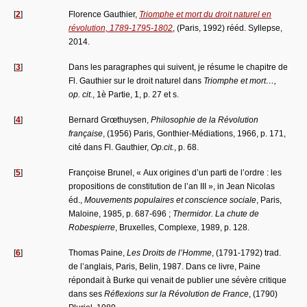
[
2
]
Florence Gauthier,
Triomphe et mort du droit naturel en
révolution, 1789-1795-1802
, (Paris, 1992) rééd. Syllepse,
2014.
[
3
]
Dans les paragraphes qui suivent, je résume le chapitre de
Fl. Gauthier sur le droit naturel dans
Triomphe et mort…,
op. cit.
, 1è Partie, 1, p. 27 et s.
[
4
]
Bernard Grœthuysen,
Philosophie de la Révolution
française
, (1956) Paris, Gonthier-Médiations, 1966, p. 171,
cité dans Fl. Gauthier,
Op.cit.
, p. 68.
[
5
]
Françoise Brunel, « Aux origines d’un parti de l’ordre : les
propositions de constitution de l’an III », in Jean Nicolas
éd.,
Mouvements populaires et conscience sociale
, Paris,
Maloine, 1985, p. 687-696 ;
Thermidor. La chute de
Robespierre
, Bruxelles, Complexe, 1989, p. 128.
[
6
]
Thomas Paine,
Les Droits de l’Homme
, (1791-1792) trad.
de l’anglais, Paris, Belin, 1987. Dans ce livre, Paine
répondait à Burke qui venait de publier une sévère critique
dans ses
Réflexions sur la Révolution de France
, (1790)