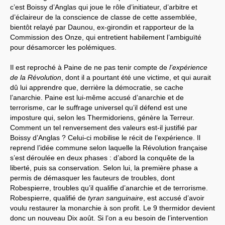
c’est Boissy d’Anglas qui joue le rôle d’initiateur, d’arbitre et
d’éclaireur de la conscience de classe de cette assemblée,
bientôt relayé par Daunou, ex-girondin et rapporteur de la
Commission des Onze, qui entretient habilement l’ambiguïté
pour désamorcer les polémiques.
Il est reproché à Paine de ne pas tenir compte de
l’expérience
de la Révolution
, dont il a pourtant été une victime, et qui aurait
dû lui apprendre que, derrière la démocratie, se cache
l’anarchie. Paine est lui-même accusé d’anarchie et de
terrorisme, car le suffrage universel qu’il défend est une
imposture qui, selon les Thermidoriens, génère la Terreur.
Comment un tel renversement des valeurs est-il justifié par
Boissy d’Anglas ? Celui-ci mobilise le récit de l’expérience. Il
reprend l’idée commune selon laquelle la Révolution française
s’est déroulée en deux phases : d’abord la conquête de la
liberté, puis sa conservation. Selon lui, la première phase a
permis de démasquer les fauteurs de troubles, dont
Robespierre, troubles qu’il qualifie d’anarchie et de terrorisme.
Robespierre, qualifié de
tyran sanguinaire
, est accusé d’avoir
voulu restaurer la monarchie à son profit. Le 9 thermidor devient
donc un nouveau Dix août. Si l’on a eu besoin de l’intervention