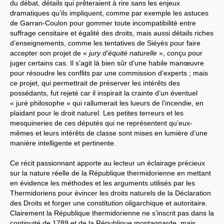
du débat, détails qui prêteraient à rire sans les enjeux
dramatiques qu’ils impliquent, comme par exemple les astuces
de Garran-Coulon pour gommer toute incompatibilité entre
suffrage censitaire et égalité des droits, mais aussi détails riches
d’enseignements, comme les tentatives de Siéyès pour faire
accepter son projet de «
jury d’équité naturelle
», conçu pour
juger certains cas. Il s’agit là bien sûr d’une habile manœuvre
pour résoudre les conflits par une commission d’experts ; mais
ce projet, qui permettrait de préserver les intérêts des
possédants, fut rejeté car il inspirait la crainte d’un éventuel
« juré philosophe » qui rallumerait les lueurs de l’incendie, en
plaidant pour le droit naturel. Les petites terreurs et les
mesquineries de ces députés qui ne représentent qu’eux-
mêmes et leurs intérêts de classe sont mises en lumière d’une
manière intelligente et pertinente.
Ce récit passionnant apporte au lecteur un éclairage précieux
sur la nature réelle de la République thermidorienne en mettant
en évidence les méthodes et les arguments utilisés par les
Thermidoriens pour évincer les droits naturels de la Déclaration
des Droits et forger une constitution oligarchique et autoritaire.
Clairement la République thermidorienne ne s’inscrit pas dans la
continuité de 1789 et de la République montagnarde, mais