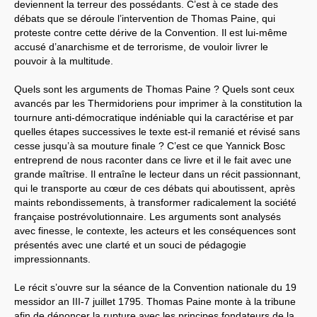
deviennent la terreur des possédants. C’est à ce stade des
débats que se déroule l’intervention de Thomas Paine, qui
proteste contre cette dérive de la Convention. Il est lui-même
accusé d’anarchisme et de terrorisme, de vouloir livrer le
pouvoir à la multitude.
Quels sont les arguments de Thomas Paine ? Quels sont ceux
avancés par les Thermidoriens pour imprimer à la constitution la
tournure anti-démocratique indéniable qui la caractérise et par
quelles étapes successives le texte est-il remanié et révisé sans
cesse jusqu’à sa mouture finale ? C’est ce que Yannick Bosc
entreprend de nous raconter dans ce livre et il le fait avec une
grande maîtrise. Il entraîne le lecteur dans un récit passionnant,
qui le transporte au cœur de ces débats qui aboutissent, après
maints rebondissements, à transformer radicalement la société
française postrévolutionnaire. Les arguments sont analysés
avec finesse, le contexte, les acteurs et les conséquences sont
présentés avec une clarté et un souci de pédagogie
impressionnants.
Le récit s’ouvre sur la séance de la Convention nationale du 19
messidor an III-7 juillet 1795. Thomas Paine monte à la tribune
afin de dénoncer la rupture avec les principes fondateurs de la