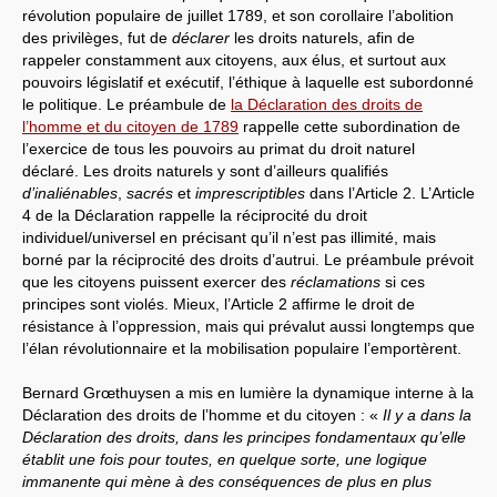
révolution populaire de juillet 1789, et son corollaire l’abolition
des privilèges, fut de
déclarer
les droits naturels, afin de
rappeler constamment aux citoyens, aux élus, et surtout aux
pouvoirs législatif et exécutif, l’éthique à laquelle est subordonné
le politique. Le préambule de
la Déclaration des droits de
l’homme et du citoyen de 1789
rappelle cette subordination de
l’exercice de tous les pouvoirs au primat du droit naturel
déclaré. Les droits naturels y sont d’ailleurs qualifiés
d’inaliénables
,
sacrés
et
imprescriptibles
dans l’Article 2. L’Article
4 de la Déclaration rappelle la réciprocité du droit
individuel/universel en précisant qu’il n’est pas illimité, mais
borné par la réciprocité des droits d’autrui. Le préambule prévoit
que les citoyens puissent exercer des
réclamations
si ces
principes sont violés. Mieux, l’Article 2 affirme le droit de
résistance à l’oppression, mais qui prévalut aussi longtemps que
l’élan révolutionnaire et la mobilisation populaire l’emportèrent.
Bernard Grœthuysen a mis en lumière la dynamique interne à la
Déclaration des droits de l’homme et du citoyen : «
Il y a dans la
Déclaration des droits, dans les principes fondamentaux qu’elle
établit une fois pour toutes, en quelque sorte, une logique
immanente qui mène à des conséquences de plus en plus