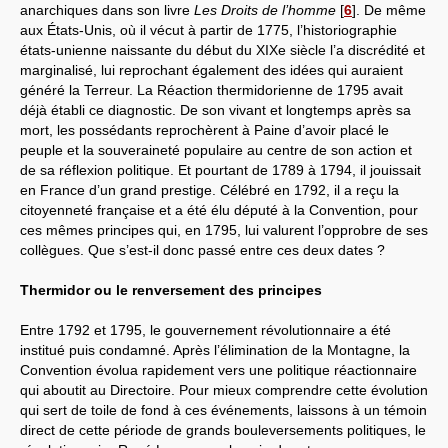
anarchiques dans son livre
Les Droits de l’homme
[
6
]
. De même
aux États-Unis, où il vécut à partir de 1775, l’historiographie
états-unienne naissante du début du XIXe siècle l’a discrédité et
marginalisé, lui reprochant également des idées qui auraient
généré la Terreur. La Réaction thermidorienne de 1795 avait
déjà établi ce diagnostic. De son vivant et longtemps après sa
mort, les possédants reprochèrent à Paine d’avoir placé le
peuple et la souveraineté populaire au centre de son action et
de sa réflexion politique. Et pourtant de 1789 à 1794, il jouissait
en France d’un grand prestige. Célébré en 1792, il a reçu la
citoyenneté française et a été élu député à la Convention, pour
ces mêmes principes qui, en 1795, lui valurent l’opprobre de ses
collègues. Que s’est-il donc passé entre ces deux dates ?
Thermidor ou le renversement des principes
Entre 1792 et 1795, le gouvernement révolutionnaire a été
institué puis condamné. Après l’élimination de la Montagne, la
Convention évolua rapidement vers une politique réactionnaire
qui aboutit au Directoire. Pour mieux comprendre cette évolution
qui sert de toile de fond à ces événements, laissons à un témoin
direct de cette période de grands bouleversements politiques, le