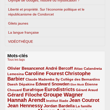
Olympe de Gouges, histoire ou mystification ?
Liberté et propriété. Sur l’économie politique et le
républicanisme de Condorcet
Gilets jaunes
La langue française
VIDÉOTHÈQUE
Mots-clés
Tous les tags
Olivier Besancenot
André Bercoff
3/5
3/5
2/5
Attac
Calandreta
Caroline Fourest
Christophe
2/5
4/5
Lemosina
Barbier
4/5
2/5
2/5
Claude Mademba Sy
Collège des Bernardins
Edward Snowden
Daesh
2/5
2/5
3/5
1/5
Dépakine
Étienne
Elon Musk
Eurodistricts
2/5
3/5
4/5
2/5
Eurafrique
Chouard
Gérard Araud
Groupe Wagner
Gérard Filoche
4/5
5/5
Hannah Arendt
Jean Coutrot
5/5
2/5
4/5
Institut Iliade
Jean Hennessy
4/5
3/5
Jordan Bardella
La famille