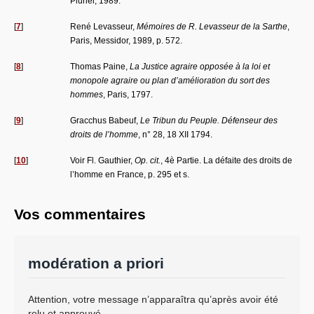
Pluriel, 1989.
[
7
]
René Levasseur,
Mémoires de R. Levasseur de la Sarthe
,
Paris, Messidor, 1989, p. 572.
[
8
]
Thomas Paine,
La Justice agraire opposée à la loi et
monopole agraire ou plan d’amélioration du sort des
hommes
, Paris, 1797.
[
9
]
Gracchus Babeuf,
Le Tribun du Peuple. Défenseur des
droits de l’homme
, n° 28, 18 XII 1794.
[
10
]
Voir Fl. Gauthier,
Op. cit.
, 4è Partie. La défaite des droits de
l’homme en France, p. 295 et s.
Vos commentaires
modération a priori
Attention, votre message n’apparaîtra qu’après avoir été
relu et approuvé.