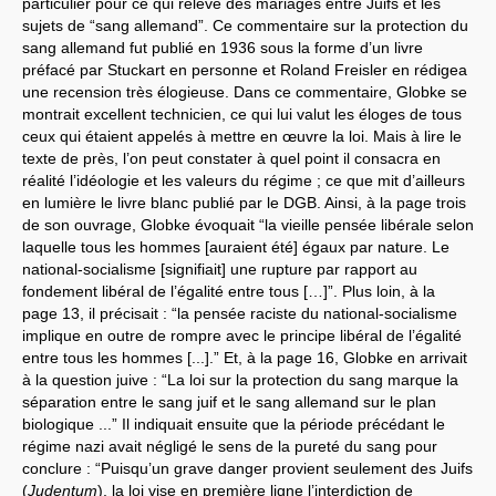
particulier pour ce qui relève des mariages entre Juifs et les
sujets de “sang allemand”. Ce commentaire sur la protection du
sang allemand fut publié en 1936 sous la forme d’un livre
préfacé par Stuckart en personne et Roland Freisler en rédigea
une recension très élogieuse. Dans ce commentaire, Globke se
montrait excellent technicien, ce qui lui valut les éloges de tous
ceux qui étaient appelés à mettre en œuvre la loi. Mais à lire le
texte de près, l’on peut constater à quel point il consacra en
réalité l’idéologie et les valeurs du régime ; ce que mit d’ailleurs
en lumière le livre blanc publié par le DGB. Ainsi, à la page trois
de son ouvrage, Globke évoquait “la vieille pensée libérale selon
laquelle tous les hommes [auraient été] égaux par nature. Le
national-socialisme [signifiait] une rupture par rapport au
fondement libéral de l’égalité entre tous […]”. Plus loin, à la
page 13, il précisait : “la pensée raciste du national-socialisme
implique en outre de rompre avec le principe libéral de l’égalité
entre tous les hommes [...].” Et, à la page 16, Globke en arrivait
à la question juive : “La loi sur la protection du sang marque la
séparation entre le sang juif et le sang allemand sur le plan
biologique ...” Il indiquait ensuite que la période précédant le
régime nazi avait négligé le sens de la pureté du sang pour
conclure : “Puisqu’un grave danger provient seulement des Juifs
(
Judentum
), la loi vise en première ligne l’interdiction de