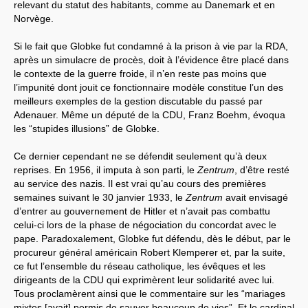
relevant du statut des habitants, comme au Danemark et en
Norvège.
Si le fait que Globke fut condamné à la prison à vie par la RDA,
après un simulacre de procès, doit à l’évidence être placé dans
le contexte de la guerre froide, il n’en reste pas moins que
l’impunité dont jouit ce fonctionnaire modèle constitue l’un des
meilleurs exemples de la gestion discutable du passé par
Adenauer. Même un député de la CDU, Franz Boehm, évoqua
les “stupides illusions” de Globke.
Ce dernier cependant ne se défendit seulement qu’à deux
reprises. En 1956, il imputa à son parti, le
Zentrum
, d’être resté
au service des nazis. Il est vrai qu’au cours des premières
semaines suivant le 30 janvier 1933, le
Zentrum
avait envisagé
d’entrer au gouvernement de Hitler et n’avait pas combattu
celui-ci lors de la phase de négociation du concordat avec le
pape. Paradoxalement, Globke fut défendu, dès le début, par le
procureur général américain Robert Klemperer et, par la suite,
ce fut l’ensemble du réseau catholique, les évêques et les
dirigeants de la CDU qui exprimèrent leur solidarité avec lui.
Tous proclamèrent ainsi que le commentaire sur les “mariages
mixtes [avait] permis de sauver beaucoup de vies”. Et le cardinal