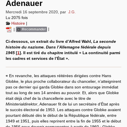
Adenauer
Systèmes & société sous contrôle
Mercredi 16 septembre 2020
,
par
J.G.
Lu 2075 fois
Nouvelles de l’antirépublique
Histoire
|
|
|
Recommander
Crises "Covid-19 & H1N1"
Ci-dessous, un extrait du livre d’Alfred Wahl,
La seconde
Guerre en Ukraine
histoire du nazisme. Dans l’Allemagne fédérale depuis
1945
[
1
]
. Il est tiré du chapitre intitulé « La continuité parmi
les cadres et services de l’État ».
«
En revanche, les attaques réitérées dirigées contre Hans
Globke, le plus proche collaborateur du chancelier, n’atteignirent
pas ce dernier qui garda Globke dans son entourage immédiat
tout au long de ses 14 années au pouvoir. Et, alors que Globke
était déjà chef de la chancellerie avec le titre de
Ministerialdirektor
, Adenauer fit de lui un secrétaire d’État après
le succès électoral de 1953. Les attaques contre Globke avaient
pourtant débuté dès le début de la République fédérale, entre
1949 et 1951, puis elles reprirent entre la fin de 1955 et le début
de 1956 pour devenir permanentes à partir de 1960 : Globke