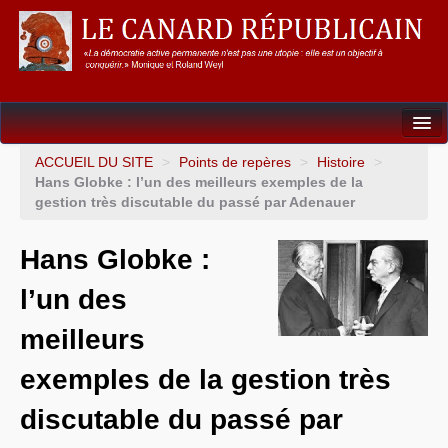
Dossiers
ACCUEIL DU SITE
>
Points de repères
>
Histoire
>
Hans Globke : l’un des meilleurs exemples de la
L’Union européenne
gestion très discutable du passé par Adenauer
Points de repères
Hans Globke :
Un éléphant, ça trompe énormément !
l’un des
Gouvernance mondiale & mondialisation
meilleurs
International
exemples de la gestion très
Résistances
discutable du passé par
L’Empire américain