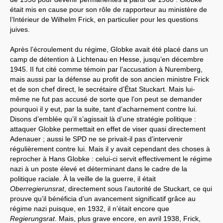
était mis en cause pour son rôle de rapporteur au ministère de
l’Intérieur de Wilhelm Frick, en particulier pour les questions
juives.
Après l’écroulement du régime, Globke avait été placé dans un
camp de détention à Lichtenau en Hesse, jusqu’en décembre
1945. II fut cité comme témoin par l’accusation à Nuremberg,
mais aussi par la défense au profit de son ancien ministre Frick
et de son chef direct, le secrétaire d’État Stuckart. Mais lui-
même ne fut pas accusé de sorte que l’on peut se demander
pourquoi il y eut, par la suite, tant d’acharnement contre lui.
Disons d’emblée qu’il s’agissait là d’une stratégie politique :
attaquer Globke permettait en effet de viser quasi directement
Adenauer ; aussi le SPD ne se privait-il pas d’intervenir
régulièrement contre lui. Mais il y avait cependant des choses à
reprocher à Hans Globke : celui-ci servit effectivement le régime
nazi à un poste élevé et déterminant dans le cadre de la
politique raciale. À la veille de la guerre, il était
Oberregierunsrat
, directement sous l’autorité de Stuckart, ce qui
prouve qu’il bénéficia d’un avancement significatif grâce au
régime nazi puisque, en 1932, il n’était encore que
Regierungsrat
. Mais, plus grave encore, en avril 1938, Frick,