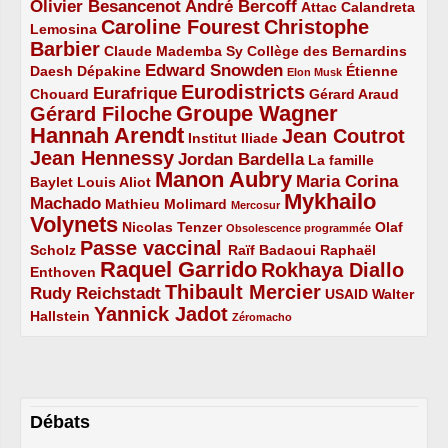
Olivier Besancenot
André Bercoff
3/5
3/5
2/5
Attac
Calandreta
Caroline Fourest
Christophe
2/5
4/5
Lemosina
Barbier
4/5
2/5
2/5
Claude Mademba Sy
Collège des Bernardins
Edward Snowden
Daesh
2/5
2/5
3/5
1/5
Dépakine
Étienne
Elon Musk
Eurodistricts
2/5
3/5
4/5
2/5
Eurafrique
Chouard
Gérard Araud
Groupe Wagner
Gérard Filoche
4/5
5/5
Hannah Arendt
Jean Coutrot
5/5
2/5
4/5
Institut Iliade
Jean Hennessy
4/5
3/5
Jordan Bardella
La famille
Manon Aubry
2/5
2/5
5/5
Maria Corina
Baylet
Louis Aliot
Mykhailo
Machado
3/5
2/5
1/5
Mathieu Molimard
Mercosur
Volynets
5/5
2/5
1/5
Nicolas Tenzer
Olaf
Obsolescence programmée
Passe vaccinal
2/5
4/5
2/5
Scholz
Raïf Badaoui
Raphaël
Raquel Garrido
Rokhaya Diallo
2/5
5/5
4/5
Enthoven
Thibault Mercier
Rudy Reichstadt
3/5
4/5
2/5
USAID
Walter
Yannick Jadot
2/5
4/5
1/5
Hallstein
Zéromacho
Débats