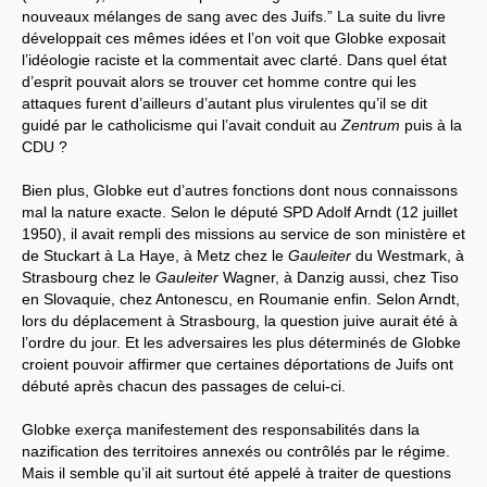
nouveaux mélanges de sang avec des Juifs.” La suite du livre
développait ces mêmes idées et l’on voit que Globke exposait
l’idéologie raciste et la commentait avec clarté. Dans quel état
d’esprit pouvait alors se trouver cet homme contre qui les
attaques furent d’ailleurs d’autant plus virulentes qu’il se dit
guidé par le catholicisme qui l’avait conduit au
Zentrum
puis à la
CDU ?
Bien plus, Globke eut d’autres fonctions dont nous connaissons
mal la nature exacte. Selon le député SPD Adolf Arndt (12 juillet
1950), il avait rempli des missions au service de son ministère et
de Stuckart à La Haye, à Metz chez le
Gauleiter
du Westmark, à
Strasbourg chez le
Gauleiter
Wagner, à Danzig aussi, chez Tiso
en Slovaquie, chez Antonescu, en Roumanie enfin. Selon Arndt,
lors du déplacement à Strasbourg, la question juive aurait été à
l’ordre du jour. Et les adversaires les plus déterminés de Globke
croient pouvoir affirmer que certaines déportations de Juifs ont
débuté après chacun des passages de celui-ci.
Globke exerça manifestement des responsabilités dans la
nazification des territoires annexés ou contrôlés par le régime.
Mais il semble qu’il ait surtout été appelé à traiter de questions