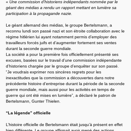
«
Une commission d’historiens indépendants nommée par le
géant des médias a rendu un rapport mettant en lumière sa
Systèmes & société sous contrôle
participation à la propagande nazie.
Nouvelles de l’antirépublique
Le géant allemand des médias, le groupe Bertelsmann, a
reconnu lundi son passé nazi et son étroite collaboration avec le
Crises "Covid-19 & H1N1"
régime hitlérien lui ayant notamment permis d’employer des
travailleurs forcés juifs et d’augmenter fortement ses ventes
Guerre en Ukraine
durant la seconde guerre mondiale.
La société a pour la première fois officiellement présenté ses
excuses, basées sur le travail d’une commission indépendante
d’historiens chargée par le groupe d’enquêter sur son passé.
“Je voudrais exprimer nos sincères regrets pour les
inexactitudes que la commission a découvertes dans notre
précédente histoire d’entreprise durant la période de la seconde
guerre mondiale, mais aussi pour les activités en temps de
guerre qui ont été mises en lumière”, a déclaré le patron de
Bertelsmann, Gunter Thielen.
“La légende” officielle
L’histoire officielle de Bertelsmann était jusqu’à présent en effet
bien différente. Le groupe affirmait avoir mené des actions