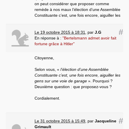
on peut considérer que proposer comme
remède à nos maux l’élection d’une Assemblée
Constituante c’est, une fois encore, aiguiller les
gens sur une voie de garage.
#
Le 19 octobre 2015 à 18:31
,
par
J.G
Jacqueline Grimault.
En réponse à :
"Bertelsmann admet avoir fait
fortune grâce à Hitler"
« »
Citoyenne,
Selon vous, «
l’élection d’une Assemblée
Constituante c’est, une fois encore, aiguiller les
gens sur une voie de garage
». Pourquoi ?
Deuxième question : que proposez-vous ?
Cordialement.
#
Le 31 octobre 2015 à 15:49
,
par
Jacqueline
Grimault