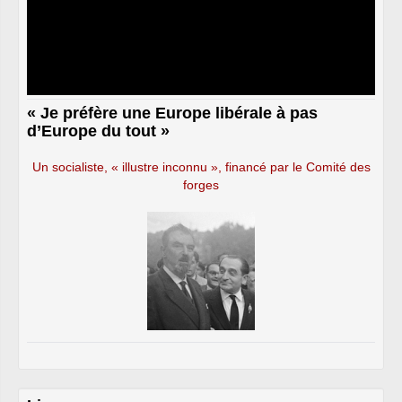
« Je préfère une Europe libérale à pas
d’Europe du tout »
Un socialiste, « illustre inconnu », financé par le Comité des
forges