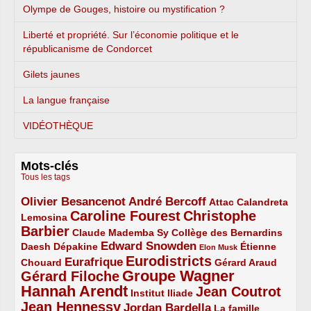
Olympe de Gouges, histoire ou mystification ?
Liberté et propriété. Sur l’économie politique et le
républicanisme de Condorcet
Gilets jaunes
La langue française
VIDÉOTHÈQUE
Mots-clés
Tous les tags
Olivier Besancenot
André Bercoff
3/5
3/5
2/5
Attac
Calandreta
Caroline Fourest
Christophe
2/5
4/5
Lemosina
Barbier
4/5
2/5
2/5
Claude Mademba Sy
Collège des Bernardins
Edward Snowden
Daesh
2/5
2/5
3/5
1/5
Dépakine
Étienne
Elon Musk
Eurodistricts
2/5
3/5
4/5
2/5
Eurafrique
Chouard
Gérard Araud
Groupe Wagner
Gérard Filoche
4/5
5/5
Hannah Arendt
Jean Coutrot
5/5
2/5
4/5
Institut Iliade
Jean Hennessy
4/5
3/5
Jordan Bardella
La famille