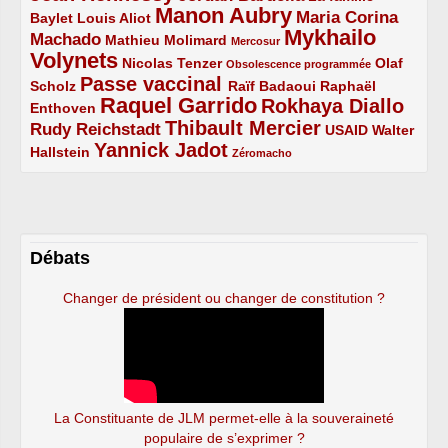
Manon Aubry
2/5
2/5
5/5
Maria Corina
Baylet
Louis Aliot
Mykhailo
Machado
3/5
2/5
1/5
Mathieu Molimard
Mercosur
Volynets
5/5
2/5
1/5
Nicolas Tenzer
Olaf
Obsolescence programmée
Passe vaccinal
2/5
4/5
2/5
Scholz
Raïf Badaoui
Raphaël
Raquel Garrido
Rokhaya Diallo
2/5
5/5
4/5
Enthoven
Thibault Mercier
Rudy Reichstadt
3/5
4/5
2/5
USAID
Walter
Yannick Jadot
2/5
4/5
1/5
Hallstein
Zéromacho
Débats
Changer de président ou changer de constitution ?
La Constituante de JLM permet-elle à la souveraineté
populaire de s’exprimer ?