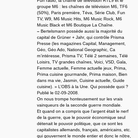
Fun radio, la chaîne de télévision RTL9 et le
groupe M6 : les chaînes de télévision M6, TF6
(50%), Paris première, Téva, Série Club, Fun
TV, W9, M6 Music Hits, M6 Music Rock, M6
Music Black et M6 Boutique La Chaîne.
–
Bertelsmann possède aussi la majorité du
capital de Grüner + Jahr, qui contrôle Prisma
Presse (les magazines Capital, Management,
Géo, Géo Ado, National Geographic, Ca
m’intéresse, Prisma TV, Télé 2 semaines, Télé
Loisirs, TV grandes chaînes, Voici, VSD, Gala,
Femme actuelle, Femme actuelle jeux, Prima,
Prima cuisine gourmande, Prima maison, Bien
dans ma vie, Jasmin, Cuisine actuelle, Guide
cuisine). » L’OBS à la Une. Qui possède quoi ?
Publié le 02-09-2008.
On nous trompe honteusement sur les vrais
vainqueurs de la seconde guerre mondiale.
Et quand on a compris que l’argent était le nerf
de la guerre, que le pouvoir économique seul
détenait le pouvoir politique, que ce sont les
capitalistes allemands, français, américains, etc.
qui gouvernent le monde entier et donc le nôtre,