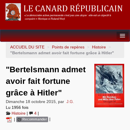
Dossiers
ACCUEIL DU SITE
>
Points de repères
>
Histoire
>
"Bertelsmann admet avoir fait fortune grâce à Hitler"
L’Union européenne
"Bertelsmann admet
Points de repères
avoir fait fortune
Un éléphant, ça trompe énormément !
grâce à Hitler"
Gouvernance mondiale & mondialisation
Dimanche 18 octobre 2015
,
par
J.G.
International
Lu 1956 fois
Histoire
|
4
|
Résistances
|
|
Recommander
L’Empire américain