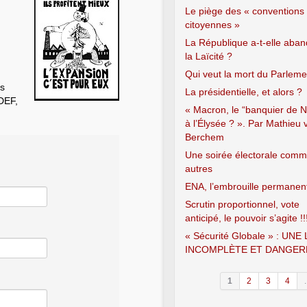
Le piège des « conventions
citoyennes »
La République a-t-elle aba
la Laïcité ?
Qui veut la mort du Parleme
us
La présidentielle, et alors ?
EDEF,
« Macron, le “banquier de N
à l’Élysée ? ». Par Mathieu 
Berchem
Une soirée électorale comm
autres
ENA, l’embrouille permanen
Scrutin proportionnel, vote
anticipé, le pouvoir s’agite !!
« Sécurité Globale » : UNE 
INCOMPLÈTE ET DANGER
1
2
3
4
.