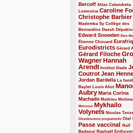
Bercoff
3/5
2/5
Attac
Calandreta
Caroline Fo
2/5
4/5
Lemosina
Christophe Barbier
4/5
Mademba Sy
2/5
Collège des
Bernardins
2/5
2/5
2/5
Daesh
Dépakin
Edward Snowden
3/5
1/5
Elon M
Eurafri
Étienne Chouard
2/5
3/5
Eurodistricts
4/5
2/5
Gérard 
Gr
Gérard Filoche
4/5
Wagner
Hannah
5/5
Arendt
J
5/5
2/5
Institut Iliade
Coutrot
Jean Henn
4/5
4/5
Jordan Bardella
3/5
La famil
Mano
2/5
2/5
Baylet
Louis Aliot
Aubry
5/5
Maria Corina
Machado
3/5
2/5
Mathieu Molima
Mykhailo
1/5
Mercosur
Volynets
5/5
2/5
Nicolas Tenz
1/5
2/5
Olaf
Obsolescence programmée
Passe vaccinal
4/5
Raïf
Badaoui
2/5
2/5
Raphaël Enthove