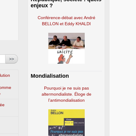
enjeux ?
Conférence-débat avec André
BELLON et Eddy KHALDI
>>
lution
Mondialisation
’homme
Pourquoi je ne suis pas
e
altermondialiste. Éloge de
l’antimondialisation
lée