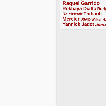
Raquel Garrido
5/5
Rokhaya Diallo
4/5
Rud
Thibault
Reichstadt
3/5
Mercier
4/5
2/5
2/5
USAID
Walter Ha
Yannick Jadot
4/5
1/5
Zéroma