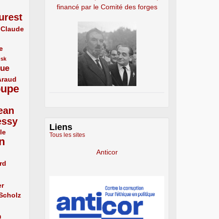
financé par le Comité des forges
urest
Claude
e
usk
que
Araud
oupe
ean
essy
Liens
le
Tous les sites
n
Anticor
rd
er
 Scholz
n