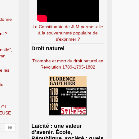
ndonné
La Constituante de JLM permet-elle
à la souveraineté populaire de
nt ?
s’exprimer ?
Droit naturel
estlé”,
van
Triomphe et mort du droit naturel en
Révolution 1789-1795-1802
e les
te
!
LOI
EUSE
Laïcité : une valeur
..
d’avenir. École,
République, société : quels