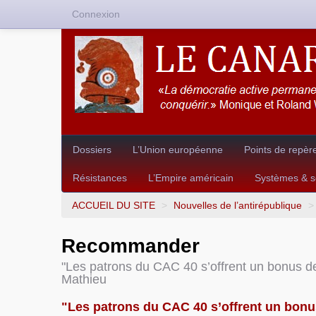
Connexion
Dossiers
L’Union européenne
Points de repèr
Résistances
L’Empire américain
Systèmes & so
ACCUEIL DU SITE
>
Nouvelles de l’antirépublique
>
Recommander
"Les patrons du CAC 40 s’offrent un bonus de
Mathieu
"Les patrons du CAC 40 s’offrent un bonu