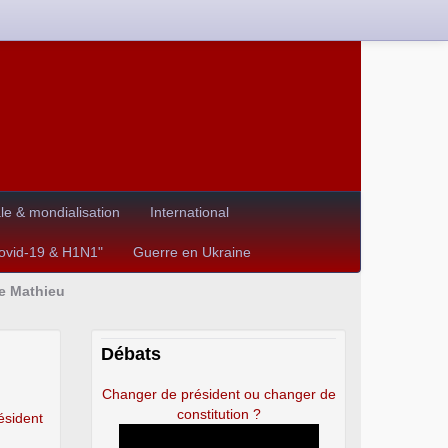
e & mondialisation
International
Covid-19 & H1N1"
Guerre en Ukraine
de Mathieu
Débats
Changer de président ou changer de
constitution ?
résident