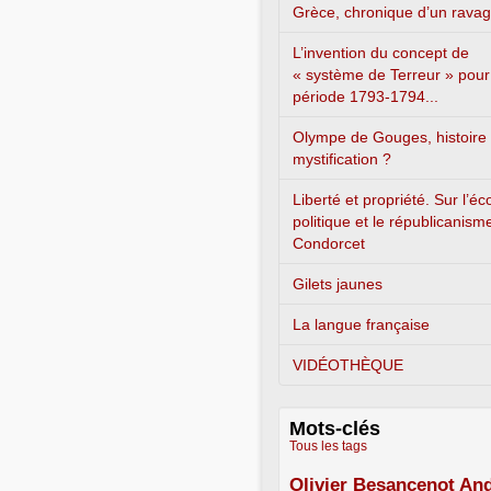
Grèce, chronique d’un rava
L’invention du concept de
« système de Terreur » pour
période 1793-1794...
Olympe de Gouges, histoire
mystification ?
Liberté et propriété. Sur l’é
politique et le républicanism
Condorcet
Gilets jaunes
La langue française
VIDÉOTHÈQUE
Mots-clés
Tous les tags
Olivier Besancenot
And
3/5