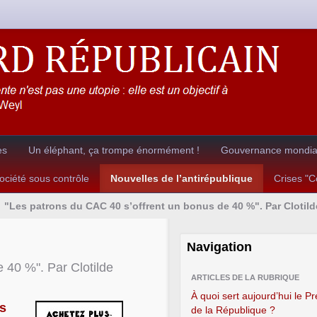
es
Un éléphant, ça trompe énormément !
Gouvernance mondial
ciété sous contrôle
Nouvelles de l’antirépublique
Crises "
"Les patrons du CAC 40 s’offrent un bonus de 40 %". Par Clotil
Navigation
 40 %". Par Clotilde
ARTICLES DE LA RUBRIQUE
À quoi sert aujourd’hui le P
s
de la République ?