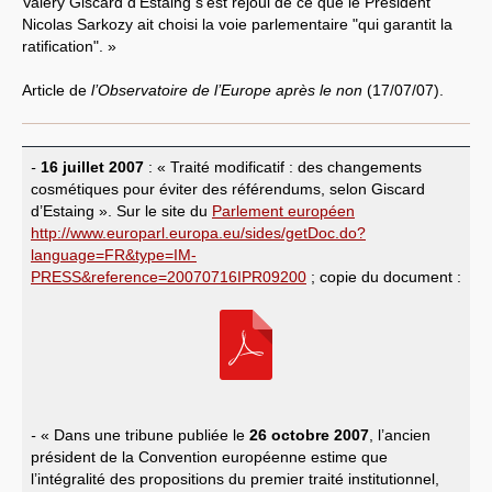
Valéry Giscard d’Estaing s’est réjoui de ce que le Président
Nicolas Sarkozy ait choisi la voie parlementaire "qui garantit la
ratification". »
Article de
l’Observatoire de l’Europe après le non
(17/07/07).
-
16 juillet 2007
: « Traité modificatif : des changements
cosmétiques pour éviter des référendums, selon Giscard
d’Estaing ». Sur le site du
Parlement européen
http://www.europarl.europa.eu/sides/getDoc.do?
language=FR&type=IM-
PRESS&reference=20070716IPR09200
; copie du document :
-
« Dans une tribune publiée le
26 octobre 2007
, l’ancien
président de la Convention européenne estime que
l’intégralité des propositions du premier traité institutionnel,