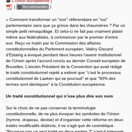
L’Union européenne
|
|
|
Recommander
Systèmes & société sous contrôle
« Comment transformer un "non" référendaire en "oui"
Nouvelles de l’antirépublique
parlementaire sans que ça grince dans les chaumières ? Par un
simple petit remaquillage. Et celui-ci ne fait pas vraiment plaisir
Crises "Covid-19 & H1N1"
même aux fédéralistes, à commencer par le premier d’entre
eux. Reçu ce matin par la Commission des affaires
Guerre en Ukraine
constitutionnelles du Parlement européen, Valéry Giscard
d’Estaing a évoqué pendant deux heures l’avenir institutionnel
de l’Union après l’accord conclu au dernier Conseil européen de
Bruxelles. L’ancien Président de la Convention qui avait rédigé
le traité constitutionnel rejeté a estimé que "c’est le processus
constitutionnel de Laeken qui se poursuit" et que "90% des
termes sont identiques" à la Constitution européenne.
Un traité constitutionnel qui n’ose plus dire son nom
Sur le choix de ne pas conserver la terminologie
constitutionnelle, de ne plus évoquer les symboles de l’Union
(hymne, drapeau, devise) et d’organiser cette réforme en deux
traités modificatifs distincts, il ne s’agit que de cosmétique.
"Pourquoi pas un seul traité en deux parties ?" s’est-il interrogé,