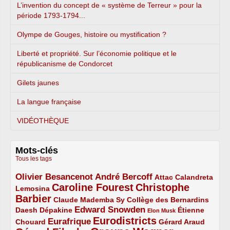
L’invention du concept de « système de Terreur » pour la
période 1793-1794...
Olympe de Gouges, histoire ou mystification ?
Liberté et propriété. Sur l’économie politique et le
républicanisme de Condorcet
Gilets jaunes
La langue française
VIDÉOTHÈQUE
Mots-clés
Tous les tags
Olivier Besancenot
André Bercoff
3/5
3/5
2/5
Attac
Calandreta
Caroline Fourest
Christophe
2/5
4/5
Lemosina
Barbier
4/5
2/5
2/5
Claude Mademba Sy
Collège des Bernardins
Edward Snowden
Daesh
2/5
2/5
3/5
1/5
Dépakine
Étienne
Elon Musk
Eurodistricts
2/5
3/5
4/5
2/5
Eurafrique
Chouard
Gérard Araud