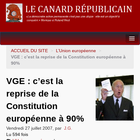
Dossiers
ACCUEIL DU SITE
>
L’Union européenne
>
VGE : c’est la reprise de la Constitution européenne à
L’Union européenne
90%
Points de repères
VGE : c’est la
Un éléphant, ça trompe énormément !
reprise de la
Gouvernance mondiale & mondialisation
Constitution
International
européenne à 90%
Résistances
Vendredi 27 juillet 2007
,
par
J.G.
Lu 594 fois
L’Empire américain