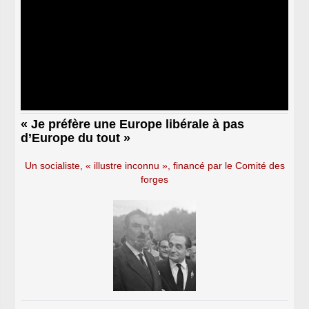
« Je préfère une Europe libérale à pas
d’Europe du tout »
Un socialiste, « illustre inconnu », financé par le Comité des
forges