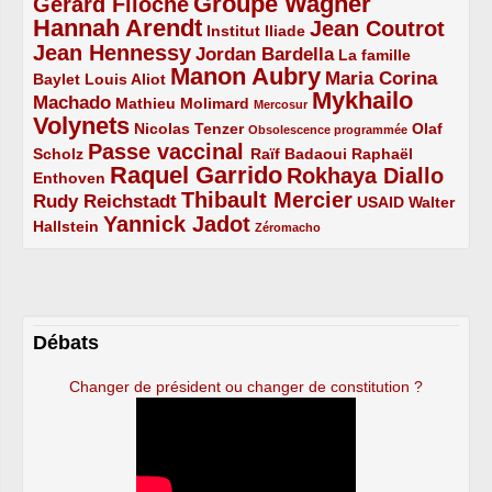
Groupe Wagner
Gérard Filoche
4/5
5/5
Hannah Arendt
Jean Coutrot
5/5
2/5
4/5
Institut Iliade
Jean Hennessy
4/5
3/5
Jordan Bardella
La famille
Manon Aubry
2/5
2/5
5/5
Maria Corina
Baylet
Louis Aliot
Mykhailo
Machado
3/5
2/5
1/5
Mathieu Molimard
Mercosur
Volynets
5/5
2/5
1/5
Nicolas Tenzer
Olaf
Obsolescence programmée
Passe vaccinal
2/5
4/5
2/5
Scholz
Raïf Badaoui
Raphaël
Raquel Garrido
Rokhaya Diallo
2/5
5/5
4/5
Enthoven
Thibault Mercier
Rudy Reichstadt
3/5
4/5
2/5
USAID
Walter
Yannick Jadot
2/5
4/5
1/5
Hallstein
Zéromacho
Débats
Changer de président ou changer de constitution ?