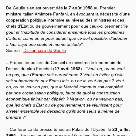
De Gaulle s’en est ouvert dès le
7 août 1958
au Premier
Systèmes & société sous contrôle
ministre italien Amintore Fanfani, en évoquant la nécessité d’une
coopération politique intensive au niveau des ministres et des
Nouvelles de l’antirépublique
chefs d’État ou de gouvernement pour que ceux-ci prennent
"le
goût et l’habitude de considérer ensemble tous les problèmes
Crises "Covid-19 & H1N1"
d’intérêt commun et pour autant que ce soit possible, d’adopter
à leur sujet une seule et même attitude"
.
Guerre en Ukraine
Source :
Dictionnaire de Gaulle
.
–
Propos tenus lors du Conseil de ministres le lendemain de
l’échec du plan Fouchet (
17 avril 1962
) :
"Veut-on, ou ne veut-
on pas, que l’Europe soit européenne ? Veut-on éviter qu’elle
soit subordonnée aux États-Unis, ou ne le veut-on pas ? Veut-
on, ou ne veut-on pas, que le Marché commun soit complété
par une organisation politique, faute de quoi la construction
économique finirait par dépérir ? Veut-on, ou ne veut-on pas,
que les chefs d’État ou de gouvernement se réunissent pour
arrêter ensemble les décisions qu’ils sont seuls à même de
prendre ?"
–
Conférence de presse tenue au Palais de l’Elysée, le
23 juillet
1964
:
"En voulant et en proposant l’organisation d’une Europe