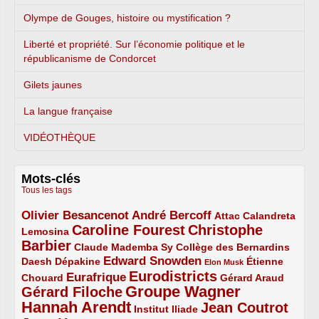
Olympe de Gouges, histoire ou mystification ?
Liberté et propriété. Sur l’économie politique et le
républicanisme de Condorcet
Gilets jaunes
La langue française
VIDÉOTHÈQUE
Mots-clés
Tous les tags
Olivier Besancenot
André Bercoff
3/5
3/5
2/5
Attac
Calandreta
Caroline Fourest
Christophe
2/5
4/5
Lemosina
Barbier
4/5
2/5
2/5
Claude Mademba Sy
Collège des Bernardins
Edward Snowden
Daesh
2/5
2/5
3/5
1/5
Dépakine
Étienne
Elon Musk
Eurodistricts
2/5
3/5
4/5
2/5
Eurafrique
Chouard
Gérard Araud
Groupe Wagner
Gérard Filoche
4/5
5/5
Hannah Arendt
Jean Coutrot
5/5
2/5
4/5
Institut Iliade