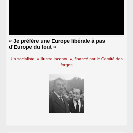
« Je préfère une Europe libérale à pas
d’Europe du tout »
Un socialiste, « illustre inconnu », financé par le Comité des
forges