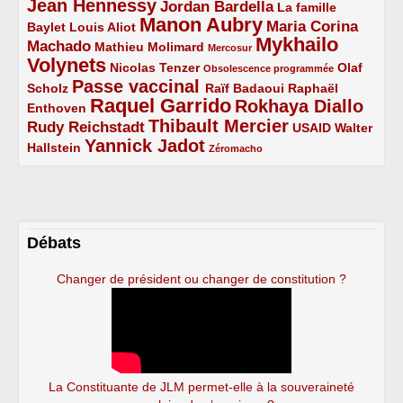
Jean Hennessy
4/5
3/5
Jordan Bardella
La famille
Manon Aubry
2/5
2/5
5/5
Maria Corina
Baylet
Louis Aliot
Mykhailo
Machado
3/5
2/5
1/5
Mathieu Molimard
Mercosur
Volynets
5/5
2/5
1/5
Nicolas Tenzer
Olaf
Obsolescence programmée
Passe vaccinal
2/5
4/5
2/5
Scholz
Raïf Badaoui
Raphaël
Raquel Garrido
Rokhaya Diallo
2/5
5/5
4/5
Enthoven
Thibault Mercier
Rudy Reichstadt
3/5
4/5
2/5
USAID
Walter
Yannick Jadot
2/5
4/5
1/5
Hallstein
Zéromacho
Débats
Changer de président ou changer de constitution ?
La Constituante de JLM permet-elle à la souveraineté