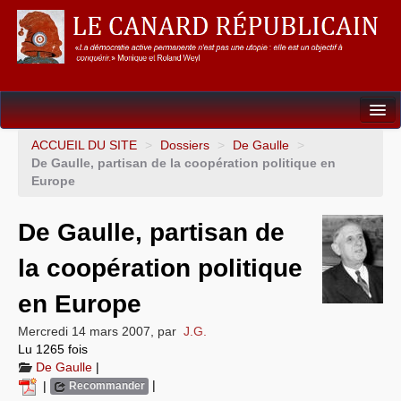
Dossiers
ACCUEIL DU SITE
>
Dossiers
>
De Gaulle
>
De Gaulle, partisan de la coopération politique en
L’Union européenne
Europe
Points de repères
De Gaulle, partisan de
Un éléphant, ça trompe énormément !
la coopération politique
Gouvernance mondiale & mondialisation
en Europe
International
Mercredi 14 mars 2007
,
par
J.G.
Lu 1265 fois
Résistances
De Gaulle
|
|
|
Recommander
L’Empire américain