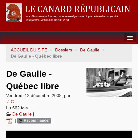
Dossiers
ACCUEIL DU SITE
>
Dossiers
>
De Gaulle
>
De Gaulle - Québec libre
L’Union européenne
De Gaulle -
Points de repères
Québec libre
Un éléphant, ça trompe énormément !
Vendredi 12 décembre 2008
,
par
Gouvernance mondiale & mondialisation
J.G.
Lu 662 fois
International
De Gaulle
|
|
|
Recommander
Résistances
L’Empire américain