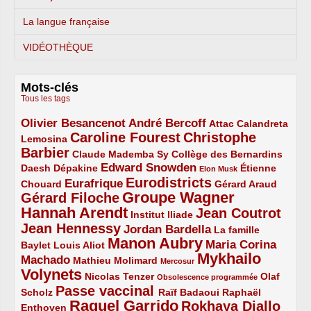
La langue française
VIDÉOTHÈQUE
Mots-clés
Tous les tags
Olivier Besancenot
André Bercoff
3/5
3/5
2/5
Attac
Calandreta
Caroline Fourest
Christophe
2/5
4/5
Lemosina
Barbier
4/5
2/5
2/5
Claude Mademba Sy
Collège des Bernardins
Edward Snowden
Daesh
2/5
2/5
3/5
1/5
Dépakine
Étienne
Elon Musk
Eurodistricts
2/5
3/5
4/5
2/5
Eurafrique
Chouard
Gérard Araud
Groupe Wagner
Gérard Filoche
4/5
5/5
Hannah Arendt
Jean Coutrot
5/5
2/5
4/5
Institut Iliade
Jean Hennessy
4/5
3/5
Jordan Bardella
La famille
Manon Aubry
2/5
2/5
5/5
Maria Corina
Baylet
Louis Aliot
Mykhailo
Machado
3/5
2/5
1/5
Mathieu Molimard
Mercosur
Volynets
5/5
2/5
1/5
Nicolas Tenzer
Olaf
Obsolescence programmée
Passe vaccinal
2/5
4/5
2/5
Scholz
Raïf Badaoui
Raphaël
Raquel Garrido
Rokhaya Diallo
2/5
5/5
4/5
Enthoven