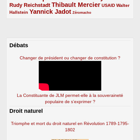
Thibault Mercier
Rudy Reichstadt
3/5
4/5
2/5
USAID
Walter
Yannick Jadot
2/5
4/5
1/5
Hallstein
Zéromacho
Débats
Changer de président ou changer de constitution ?
La Constituante de JLM permet-elle à la souveraineté
populaire de s’exprimer ?
Droit naturel
Triomphe et mort du droit naturel en Révolution 1789-1795-
1802