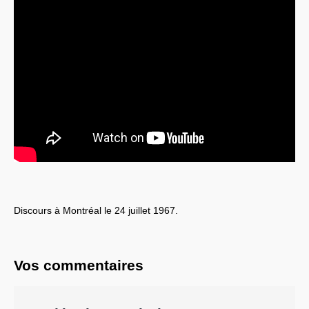
Systèmes & société sous contrôle
Nouvelles de l’antirépublique
Crises "Covid-19 & H1N1"
Guerre en Ukraine
Discours à Montréal le 24 juillet 1967.
Vos commentaires