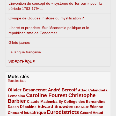
L’invention du concept de « système de Terreur » pour la
période 1793-1794...
Olympe de Gouges, histoire ou mystification ?
Liberté et propriété. Sur l’économie politique et le
républicanisme de Condorcet
Gilets jaunes
La langue française
VIDÉOTHÈQUE
Mots-clés
Tous les tags
Olivier Besancenot
André Bercoff
3/5
3/5
2/5
Attac
Calandreta
Caroline Fourest
Christophe
2/5
4/5
Lemosina
Barbier
4/5
2/5
2/5
Claude Mademba Sy
Collège des Bernardins
Edward Snowden
Daesh
2/5
2/5
3/5
1/5
Dépakine
Étienne
Elon Musk
Eurodistricts
2/5
3/5
4/5
2/5
Eurafrique
Chouard
Gérard Araud