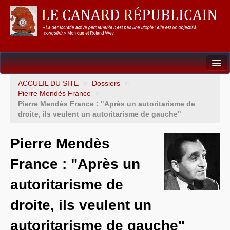
Dossiers
ACCUEIL DU SITE
>
Dossiers
>
Pierre Mendès France
>
L’Union européenne
Pierre Mendès France : "Après un autoritarisme de
droite, ils veulent un autoritarisme de gauche"
Points de repères
Pierre Mendès
Un éléphant, ça trompe énormément !
France : "Après un
Gouvernance mondiale & mondialisation
autoritarisme de
International
droite, ils veulent un
Résistances
autoritarisme de gauche"
L’Empire américain