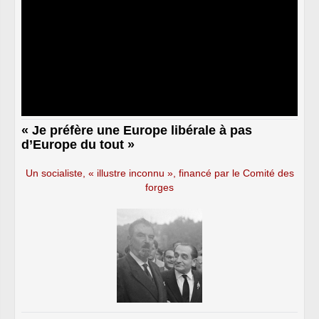
« Je préfère une Europe libérale à pas
d’Europe du tout »
Un socialiste, « illustre inconnu », financé par le Comité des
forges