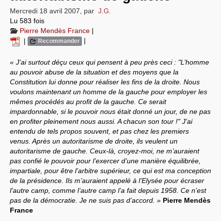
Mercredi 18 avril 2007
,
par
J.G.
Systèmes & société sous contrôle
Lu 583 fois
Pierre Mendès France
|
Nouvelles de l’antirépublique
|
|
Recommander
Crises "Covid-19 & H1N1"
« J’ai surtout déçu ceux qui pensent à peu près ceci : "L’homme
au pouvoir abuse de la situation et des moyens que la
Guerre en Ukraine
Constitution lui donne pour réaliser les fins de la droite. Nous
voulons maintenant un homme de la gauche pour employer les
mêmes procédés au profit de la gauche. Ce serait
impardonnable, si le pouvoir nous était donné un jour, de ne pas
en profiter pleinement nous aussi. A chacun son tour !" J’ai
entendu de tels propos souvent, et pas chez les premiers
venus. Après un autoritarisme de droite, ils veulent un
autoritarisme de gauche. Ceux-là, croyez-moi, ne m’auraient
pas confié le pouvoir pour l’exercer d’une manière équilibrée,
impartiale, pour être l’arbitre supérieur, ce qui est ma conception
de la présidence. Ils m’auraient appelé à l’Elysée pour écraser
l’autre camp, comme l’autre camp l’a fait depuis 1958. Ce n’est
pas de la démocratie. Je ne suis pas d’accord. »
Pierre Mendès
France