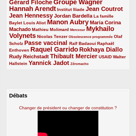
Groupe Wagner
Gérard Filoche
4/5
5/5
Hannah Arendt
Jean Coutrot
5/5
2/5
4/5
Institut Iliade
Jean Hennessy
4/5
3/5
Jordan Bardella
La famille
Manon Aubry
2/5
2/5
5/5
Maria Corina
Baylet
Louis Aliot
Mykhailo
Machado
3/5
2/5
1/5
Mathieu Molimard
Mercosur
Volynets
5/5
2/5
1/5
Nicolas Tenzer
Olaf
Obsolescence programmée
Passe vaccinal
2/5
4/5
2/5
Scholz
Raïf Badaoui
Raphaël
Raquel Garrido
Rokhaya Diallo
2/5
5/5
4/5
Enthoven
Thibault Mercier
Rudy Reichstadt
3/5
4/5
2/5
USAID
Walter
Yannick Jadot
2/5
4/5
1/5
Hallstein
Zéromacho
Débats
Changer de président ou changer de constitution ?