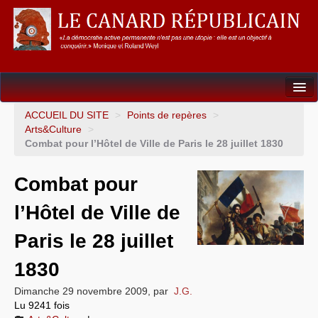
Dossiers
ACCUEIL DU SITE
>
Points de repères
>
Arts&Culture
>
L’Union européenne
Combat pour l’Hôtel de Ville de Paris le 28 juillet 1830
Points de repères
Combat pour
Un éléphant, ça trompe énormément !
l’Hôtel de Ville de
Gouvernance mondiale & mondialisation
Paris le 28 juillet
International
1830
Résistances
Dimanche 29 novembre 2009
,
par
J.G.
Lu 9241 fois
L’Empire américain