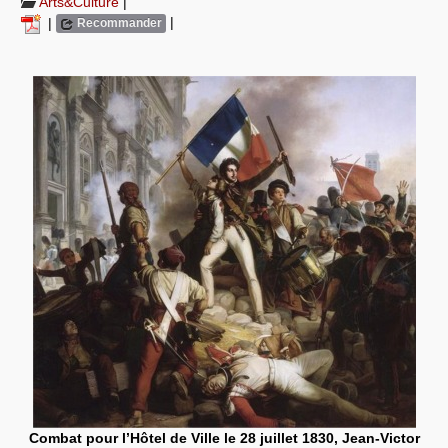
Arts&Culture
|
|
|
Recommander
Systèmes & société sous contrôle
Nouvelles de l’antirépublique
Crises "Covid-19 & H1N1"
Guerre en Ukraine
Combat pour l’Hôtel de Ville le 28 juillet 1830, Jean-Victor