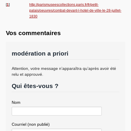
[
1
]
http://parismuseescollections.paris.fr/fr/petit-
palais/oeuvres/combat-devant-l-hotel-de-ville-le-28-juillet-
1830
Vos commentaires
modération a priori
Attention, votre message n’apparaîtra qu’après avoir été
relu et approuvé.
Qui êtes-vous ?
Nom
Courriel (non publié)