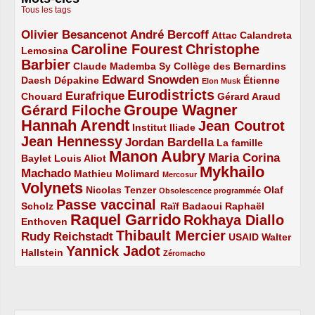
Tous les tags
Olivier Besancenot
André Bercoff
3/5
3/5
2/5
Attac
Calandreta
Caroline Fourest
Christophe
2/5
4/5
Lemosina
Barbier
4/5
2/5
2/5
Claude Mademba Sy
Collège des Bernardins
Edward Snowden
Daesh
2/5
2/5
3/5
1/5
Dépakine
Étienne
Elon Musk
Eurodistricts
2/5
3/5
4/5
2/5
Eurafrique
Chouard
Gérard Araud
Groupe Wagner
Gérard Filoche
4/5
5/5
Hannah Arendt
Jean Coutrot
5/5
2/5
4/5
Institut Iliade
Jean Hennessy
4/5
3/5
Jordan Bardella
La famille
Manon Aubry
2/5
2/5
5/5
Maria Corina
Baylet
Louis Aliot
Mykhailo
Machado
3/5
2/5
1/5
Mathieu Molimard
Mercosur
Volynets
5/5
2/5
1/5
Nicolas Tenzer
Olaf
Obsolescence programmée
Passe vaccinal
2/5
4/5
2/5
Scholz
Raïf Badaoui
Raphaël
Raquel Garrido
Rokhaya Diallo
2/5
5/5
4/5
Enthoven
Thibault Mercier
Rudy Reichstadt
3/5
4/5
2/5
USAID
Walter
Yannick Jadot
2/5
4/5
1/5
Hallstein
Zéromacho