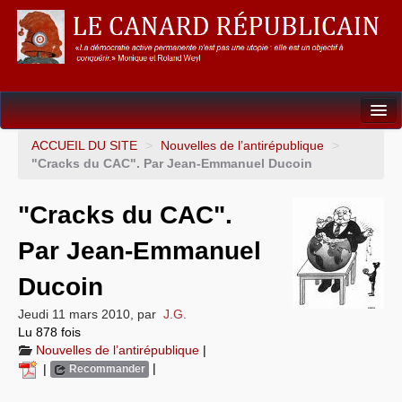
Dossiers
ACCUEIL DU SITE
>
Nouvelles de l’antirépublique
>
"Cracks du CAC". Par Jean-Emmanuel Ducoin
L’Union européenne
"Cracks du CAC".
Points de repères
Par Jean-Emmanuel
Un éléphant, ça trompe énormément !
Ducoin
Gouvernance mondiale & mondialisation
Jeudi 11 mars 2010
,
par
J.G.
International
Lu 878 fois
Nouvelles de l’antirépublique
|
Résistances
|
|
Recommander
L’Empire américain