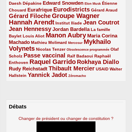
Edward Snowden
Daesh
2/5
2/5
3/5
1/5
Dépakine
Étienne
Elon Musk
Eurodistricts
2/5
3/5
4/5
2/5
Eurafrique
Chouard
Gérard Araud
Groupe Wagner
Gérard Filoche
4/5
5/5
Hannah Arendt
Jean Coutrot
5/5
2/5
4/5
Institut Iliade
Jean Hennessy
4/5
3/5
Jordan Bardella
La famille
Manon Aubry
2/5
2/5
5/5
Maria Corina
Baylet
Louis Aliot
Mykhailo
Machado
3/5
2/5
1/5
Mathieu Molimard
Mercosur
Volynets
5/5
2/5
1/5
Nicolas Tenzer
Olaf
Obsolescence programmée
Passe vaccinal
2/5
4/5
2/5
Scholz
Raïf Badaoui
Raphaël
Raquel Garrido
Rokhaya Diallo
2/5
5/5
4/5
Enthoven
Thibault Mercier
Rudy Reichstadt
3/5
4/5
2/5
USAID
Walter
Yannick Jadot
2/5
4/5
1/5
Hallstein
Zéromacho
Débats
Changer de président ou changer de constitution ?