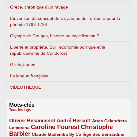
Grèce, chronique d’un ravage
L’invention du concept de « système de Terreur » pour la
période 1793-1794...
Olympe de Gouges, histoire ou mystification ?
Liberté et propriété. Sur l’économie politique et le
républicanisme de Condorcet
Gilets jaunes
La langue française
VIDÉOTHÈQUE
Mots-clés
Tous les tags
Olivier Besancenot
André Bercoff
3/5
3/5
2/5
Attac
Calandreta
Caroline Fourest
Christophe
2/5
4/5
Lemosina
Barbier
4/5
2/5
2/5
Claude Mademba Sy
Collège des Bernardins