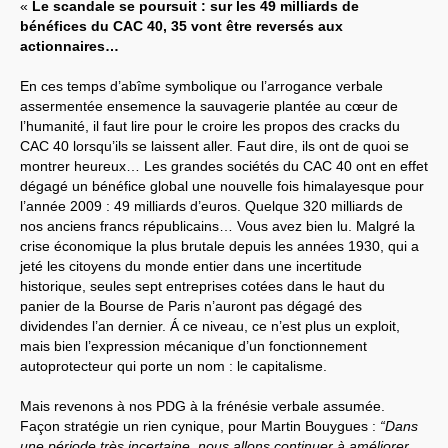
«
Le scandale se poursuit : sur les 49 milliards de
bénéfices du CAC 40, 35 vont être reversés aux
Systèmes & société sous contrôle
actionnaires…
Nouvelles de l’antirépublique
En ces temps d’abîme symbolique ou l’arrogance verbale
assermentée ensemence la sauvagerie plantée au cœur de
Crises "Covid-19 & H1N1"
l’humanité, il faut lire pour le croire les propos des cracks du
CAC 40 lorsqu’ils se laissent aller. Faut dire, ils ont de quoi se
Guerre en Ukraine
montrer heureux… Les grandes sociétés du CAC 40 ont en effet
dégagé un bénéfice global une nouvelle fois himalayesque pour
l’année 2009 : 49 milliards d’euros. Quelque 320 milliards de
nos anciens francs républicains… Vous avez bien lu. Malgré la
crise économique la plus brutale depuis les années 1930, qui a
jeté les citoyens du monde entier dans une incertitude
historique, seules sept entreprises cotées dans le haut du
panier de la Bourse de Paris n’auront pas dégagé des
dividendes l’an dernier. Á ce niveau, ce n’est plus un exploit,
mais bien l’expression mécanique d’un fonctionnement
autoprotecteur qui porte un nom : le capitalisme.
Mais revenons à nos PDG à la frénésie verbale assumée.
Façon stratégie un rien cynique, pour Martin Bouygues :
“Dans
une période très incertaine, nous allons continuer à améliorer