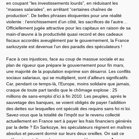
en coupant “les investissements lourds”, en réduisant les
“masses salariales”, en arrêtant “certaines chaînes de
production”. De belles phrases éloquentes pour une réalité
violente : l’enrichissement d’un côté, les sacrifices de l’autre…
Officiellement jugée attractive pour les capitaux en raison de sa
main-d’œuvre à la productivité quasi record et des cadeaux
fiscaux accordés aveuglément par le gouvernement, la France
sarkozyste est devenue l’un des paradis des spéculateurs !
Face à ces injustices, face au coup de massue sociale et au
plan de rigueur que prépare le gouvernement pour fin mars,
une majorité de la population exprime son désarroi. Les conflits
sociaux salariaux, qui se multiplient, sont d’ailleurs significatifs.
Car, pendant ce temps-là, l’Europe, moins solidaire que jamais,
craque de toute part tandis que le chômage explose : 25
millions de sans-emploi d’ici à fin 2010. Les peuples, après le
sauvetage des banques, se voient obligés de payer l’addition
des dettes sur lesquelles ont spéculé des requins sans foi ni loi.
Savez-vous que la totalité de l’impôt sur le revenu collecté
actuellement en France sert à payer les frais financiers générés
par la dette ? En Sarkozye, les spéculateurs règnent en maîtres
absolus et peuvent dormir sur leurs deux oreilles. On sait ce