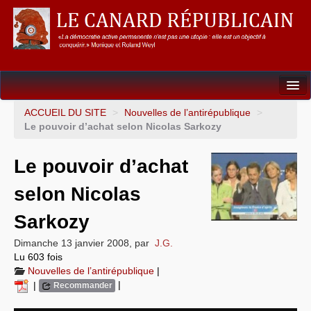
Dossiers
ACCUEIL DU SITE
>
Nouvelles de l’antirépublique
>
Le pouvoir d’achat selon Nicolas Sarkozy
L’Union européenne
Le pouvoir d’achat
Points de repères
selon Nicolas
Un éléphant, ça trompe énormément !
Sarkozy
Gouvernance mondiale & mondialisation
Dimanche 13 janvier 2008
,
par
J.G.
International
Lu 603 fois
Nouvelles de l’antirépublique
|
Résistances
|
|
Recommander
L’Empire américain