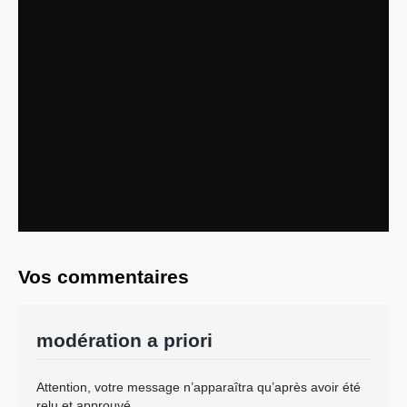
Systèmes & société sous contrôle
Nouvelles de l’antirépublique
Crises "Covid-19 & H1N1"
Guerre en Ukraine
Vos commentaires
modération a priori
Attention, votre message n’apparaîtra qu’après avoir été
relu et approuvé.