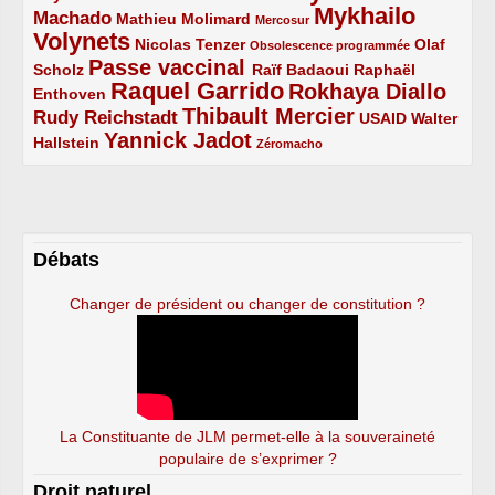
Mykhailo
Machado
3/5
2/5
1/5
Mathieu Molimard
Mercosur
Volynets
5/5
2/5
1/5
Nicolas Tenzer
Olaf
Obsolescence programmée
Passe vaccinal
2/5
4/5
2/5
Scholz
Raïf Badaoui
Raphaël
Raquel Garrido
Rokhaya Diallo
2/5
5/5
4/5
Enthoven
Thibault Mercier
Rudy Reichstadt
3/5
4/5
2/5
USAID
Walter
Yannick Jadot
2/5
4/5
1/5
Hallstein
Zéromacho
Débats
Changer de président ou changer de constitution ?
La Constituante de JLM permet-elle à la souveraineté
populaire de s’exprimer ?
Droit naturel