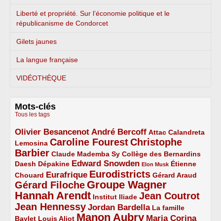
Liberté et propriété. Sur l’économie politique et le
républicanisme de Condorcet
Gilets jaunes
La langue française
VIDÉOTHÈQUE
Mots-clés
Tous les tags
Olivier Besancenot
André Bercoff
3/5
3/5
2/5
Attac
Calandreta
Caroline Fourest
Christophe
2/5
4/5
Lemosina
Barbier
4/5
2/5
2/5
Claude Mademba Sy
Collège des Bernardins
Edward Snowden
Daesh
2/5
2/5
3/5
1/5
Dépakine
Étienne
Elon Musk
Eurodistricts
2/5
3/5
4/5
2/5
Eurafrique
Chouard
Gérard Araud
Groupe Wagner
Gérard Filoche
4/5
5/5
Hannah Arendt
Jean Coutrot
5/5
2/5
4/5
Institut Iliade
Jean Hennessy
4/5
3/5
Jordan Bardella
La famille
Manon Aubry
2/5
2/5
5/5
Maria Corina
Baylet
Louis Aliot