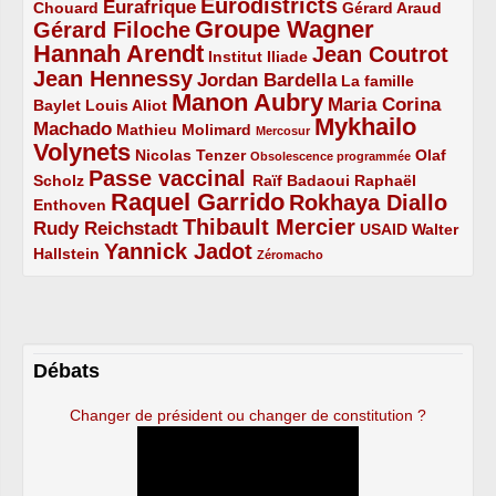
Eurodistricts
2/5
3/5
4/5
2/5
Eurafrique
Chouard
Gérard Araud
Groupe Wagner
Gérard Filoche
4/5
5/5
Hannah Arendt
Jean Coutrot
5/5
2/5
4/5
Institut Iliade
Jean Hennessy
4/5
3/5
Jordan Bardella
La famille
Manon Aubry
2/5
2/5
5/5
Maria Corina
Baylet
Louis Aliot
Mykhailo
Machado
3/5
2/5
1/5
Mathieu Molimard
Mercosur
Volynets
5/5
2/5
1/5
Nicolas Tenzer
Olaf
Obsolescence programmée
Passe vaccinal
2/5
4/5
2/5
Scholz
Raïf Badaoui
Raphaël
Raquel Garrido
Rokhaya Diallo
2/5
5/5
4/5
Enthoven
Thibault Mercier
Rudy Reichstadt
3/5
4/5
2/5
USAID
Walter
Yannick Jadot
2/5
4/5
1/5
Hallstein
Zéromacho
Débats
Changer de président ou changer de constitution ?