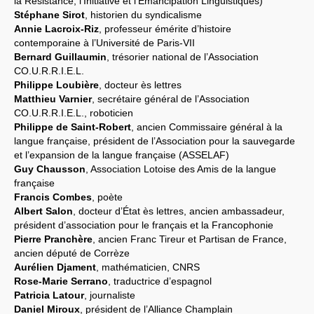
la Résistance, l’Initiative et l’Emancipation Linguistiques)
Stéphane Sirot
, historien du syndicalisme
Annie Lacroix-Riz
, professeur émérite d’histoire
contemporaine à l’Université de Paris-VII
Bernard Guillaumin
, trésorier national de l’Association
CO.U.R.R.I.E.L.
Philippe Loubière
, docteur ès lettres
Matthieu Varnier
, secrétaire général de l’Association
CO.U.R.R.I.E.L., roboticien
Philippe de Saint-Robert
, ancien Commissaire général à la
langue française, président de l’Association pour la sauvegarde
et l’expansion de la langue française (ASSELAF)
Guy Chausson
, Association Lotoise des Amis de la langue
française
Francis Combes
, poète
Albert Salon
, docteur d’État ès lettres, ancien ambassadeur,
président d’association pour le français et la Francophonie
Pierre Pranchère
, ancien Franc Tireur et Partisan de France,
ancien député de Corrèze
Aurélien Djament
, mathématicien, CNRS
Rose-Marie Serrano
, traductrice d’espagnol
Patricia Latour
, journaliste
Daniel Miroux
, président de l’Alliance Champlain