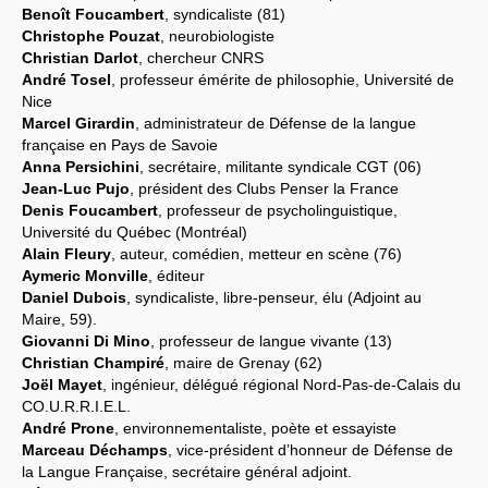
Benoît Foucambert
, syndicaliste (81)
Christophe Pouzat
, neurobiologiste
Christian Darlot
, chercheur CNRS
André Tosel
, professeur émérite de philosophie, Université de
Nice
Marcel Girardin
, administrateur de Défense de la langue
française en Pays de Savoie
Anna Persichini
, secrétaire, militante syndicale CGT (06)
Jean-Luc Pujo
, président des Clubs Penser la France
Denis Foucambert
, professeur de psycholinguistique,
Université du Québec (Montréal)
Alain Fleury
, auteur, comédien, metteur en scène (76)
Aymeric Monville
, éditeur
Daniel Dubois
, syndicaliste, libre-penseur, élu (Adjoint au
Maire, 59).
Giovanni Di Mino
, professeur de langue vivante (13)
Christian Champiré
, maire de Grenay (62)
Joël Mayet
, ingénieur, délégué régional Nord-Pas-de-Calais du
CO.U.R.R.I.E.L.
André Prone
, environnementaliste, poète et essayiste
Marceau Déchamps
, vice-président d’honneur de Défense de
la Langue Française, secrétaire général adjoint.