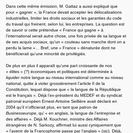
Dans cette même émission, M. Gattaz a aussi expliqué que
pour « gagner », la France devait accepter les délocalisations
industrielles, limiter les droits sociaux et les garanties du code
du travail qui freinent, selon lui, les entreprises. La question est
de savoir si cette prétendue « France qui gagne » à
l’international serait autre chose, une fois privée de sa langue et
de ses acquis sociaux, qu’un « couteau sans manche dont on a
perdu la lame »… Bref, une « France » dénaturée dont ne
bénéficierait qu’une minorité de privilégiés.
De plus en plus il apparaît qu’une part croissante de nos
« élites » (?) économiques et politiques est déterminée à
liquider
notre langue au niveau international comme au niveau
national, quitte à violer grossièrement l’article II de la
Constitution, lequel dispose que « la langue de la République
est le français ». Déjà l’ex-président du MEDEF et du syndicat
patronal européen Ernest-Antoine Seillière avait déclaré en
2004 qu’il n’officierait plus, en tant que patron de
Businesseurope
, qu’ « en anglais, la langue de l’entreprise et
des affaires ». Déjà M. Kouchner, ministre des Affaires
étrangères de N. Sarkozy, affirmait lui aussi cyniquement que
« l’avenir de la Francophonie passe par l’anglais » (sic). Déjà,