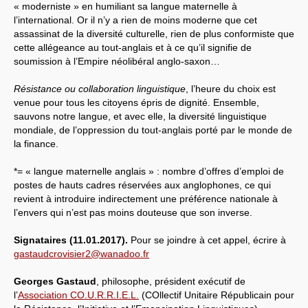
« moderniste » en humiliant sa langue maternelle à
l’international. Or il n’y a rien de moins moderne que cet
assassinat de la diversité culturelle, rien de plus conformiste que
cette allégeance au tout-anglais et à ce qu’il signifie de
soumission à l’Empire néolibéral anglo-saxon…
Résistance ou collaboration linguistique
, l’heure du choix est
venue pour tous les citoyens épris de dignité. Ensemble,
sauvons notre langue, et avec elle, la diversité linguistique
mondiale, de l’oppression du tout-anglais porté par le monde de
la finance.
*= « langue maternelle anglais » : nombre d’offres d’emploi de
postes de hauts cadres réservées aux anglophones, ce qui
revient à introduire indirectement une préférence nationale à
l’envers qui n’est pas moins douteuse que son inverse.
Signataires (11.01.2017).
Pour se joindre à cet appel, écrire à
gastaudcrovisier2@wanadoo.fr
Georges Gastaud
, philosophe, président exécutif de
l’
Association CO.U.R.R.I.E.L.
(COllectif Unitaire Républicain pour