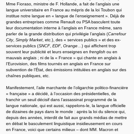
Mme Fioraso, ministre de F. Hollande, a fait de l’anglais une
langue universitaire en France au mépris de la loi Toubon qui
institue notre langue en « langue de l’enseignement ». Déjà de
grandes entreprises comme Renault ou PSA basculent toute
leur documentation interne à l’anglais en France même, sans
parler de la grande distribution qui privilégie l’anglais (
Carrefour
City
,
Simply Market
, etc.), des « services publics » et des ex-
services publics (
SNCF
,
EDF
,
Orange
…) qui affichent trop
souvent leur publicité et leurs enseignes en
frenglish
ou en
mauvais anglais ; ni de la « France » qui chante en anglais à
l’Eurovision, des films tournés en anglais en France sur
subvention de l’État, des émissions intitulées en anglais sur des
chaînes publiques, etc.
Manifestement, l’aile marchante de l’oligarchie politico-financière
« française » a décidé, à l’occasion des présidentielles, de
franchir un seuil décisif dans l’assassinat programmé de la
langue nationale, qui est aussi, rappelons-le, la langue officielle
de dizaines de pays dans le monde : après la loi du silence qui,
depuis des années, interdit de fait aux grands médias de mettre
en débat le basculement linguistique insidieusement en cours
en France, voici que certains milieux – dont MM. Macron et