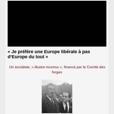
« Je préfère une Europe libérale à pas
d’Europe du tout »
Un socialiste, « illustre inconnu », financé par le Comité des
forges