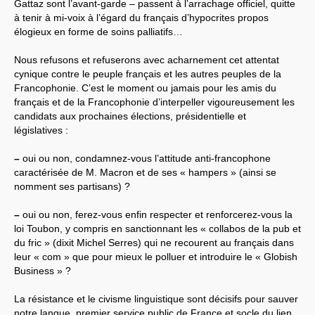
Gattaz sont l’avant-garde – passent à l’arrachage officiel, quitte
à tenir à mi-voix à l’égard du français d’hypocrites propos
élogieux en forme de soins palliatifs…
Nous refusons et refuserons avec acharnement cet attentat
cynique contre le peuple français et les autres peuples de la
Francophonie. C’est le moment ou jamais pour les amis du
français et de la Francophonie d’interpeller vigoureusement les
candidats aux prochaines élections, présidentielle et
législatives :
–
oui ou non, condamnez-vous l’attitude anti-francophone
caractérisée de M. Macron et de ses « hampers » (ainsi se
nomment ses partisans) ?
–
oui ou non, ferez-vous enfin respecter et renforcerez-vous la
loi Toubon, y compris en sanctionnant les « collabos de la pub et
du fric » (dixit Michel Serres) qui ne recourent au français dans
leur « com » que pour mieux le polluer et introduire le « Globish
Business » ?
La résistance et le civisme linguistique sont décisifs pour sauver
notre langue, premier service public de France et socle du lien