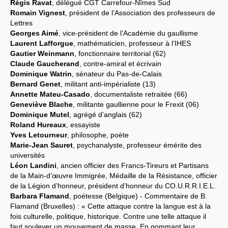
Régis Ravat
, délégué CGT Carrefour-Nîmes Sud
Romain Vignest
, président de l’Association des professeurs de
Lettres
Georges Aimé
, vice-président de l’Académie du gaullisme
Laurent Lafforgue
, mathématicien, professeur à l’IHES
Gautier Weinmann
, fonctionnaire territorial (62)
Claude Gaucherand
, contre-amiral et écrivain
Dominique Watrin
, sénateur du Pas-de-Calais
Bernard Genet
, militant anti-impérialiste (13)
Annette Mateu-Casado
, documentaliste retraitée (66)
Geneviève Blache
, militante gaullienne pour le Frexit (06)
Dominique Mutel
, agrégé d’anglais (62)
Roland Hureaux
, essayiste
Yves Letourneur
, philosophe, poète
Marie-Jean Sauret
, psychanalyste, professeur émérite des
universités
Léon Landini
, ancien officier des Francs-Tireurs et Partisans
de la Main-d’œuvre Immigrée, Médaille de la Résistance, officier
de la Légion d’honneur, président d’honneur du CO.U.R.R.I.E.L.
Barbara Flamand
, poétesse (Belgique) - Commentaire de B.
Flamand (Bruxelles) : « Cette attaque contre la langue est à la
fois culturelle, politique, historique. Contre une telle attaque il
faut soulever un mouvement de masse. En gommant leur