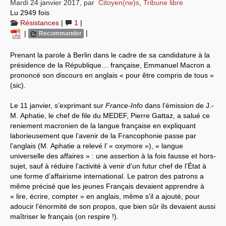
Mardi 24 janvier 2017
,
par
Citoyen(ne)s
,
Tribune libre
Lu 2949 fois
Systèmes & société sous contrôle
Résistances
|
1
|
|
|
Recommander
Nouvelles de l’antirépublique
Crises "Covid-19 & H1N1"
Prenant la parole à Berlin dans le cadre de sa candidature à la
présidence de la République… française, Emmanuel Macron a
Guerre en Ukraine
prononcé son discours en anglais « pour être compris de tous »
(sic).
Le 11 janvier, s’exprimant sur
France-Info
dans l’émission de J.-
M. Aphatie, le chef de file du MEDEF, Pierre Gattaz, a salué ce
reniement macronien de la langue française en expliquant
laborieusement que l’avenir de la Francophonie passe par
l’anglais (M. Aphatie a relevé l’ « oxymore »), « langue
universelle des affaires » : une assertion à la fois fausse et hors-
sujet, sauf à réduire l’activité à venir d’un futur chef de l’État à
une forme d’affairisme international. Le patron des patrons a
même précisé que les jeunes Français devaient apprendre à
« lire, écrire, compter » en anglais, même s’il a ajouté, pour
adoucir l’énormité de son propos, que bien sûr ils devaient aussi
maîtriser le français (on respire !).