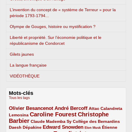
L’invention du concept de « système de Terreur » pour la
période 1793-1794...
Olympe de Gouges, histoire ou mystification ?
Liberté et propriété. Sur l’économie politique et le
républicanisme de Condorcet
Gilets jaunes
La langue française
VIDÉOTHÈQUE
Mots-clés
Tous les tags
Olivier Besancenot
André Bercoff
3/5
3/5
2/5
Attac
Calandreta
Caroline Fourest
Christophe
2/5
4/5
Lemosina
Barbier
4/5
2/5
2/5
Claude Mademba Sy
Collège des Bernardins
Edward Snowden
Daesh
2/5
2/5
3/5
1/5
Dépakine
Étienne
Elon Musk