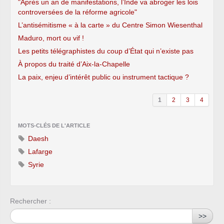
"Après un an de manifestations, l’Inde va abroger les lois
controversées de la réforme agricole"
L’antisémitisme « à la carte » du Centre Simon Wiesenthal
Maduro, mort ou vif !
Les petits télégraphistes du coup d’État qui n’existe pas
À propos du traité d’Aix-la-Chapelle
La paix, enjeu d’intérêt public ou instrument tactique ?
1
2
3
4
MOTS-CLÉS DE L'ARTICLE
Daesh
Lafarge
Syrie
Rechercher :
>>