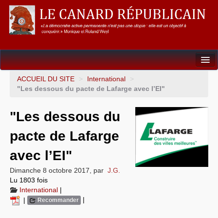
Dossiers
ACCUEIL DU SITE
>
International
>
"Les dessous du pacte de Lafarge avec l’EI"
L’Union européenne
"Les dessous du
Points de repères
pacte de Lafarge
Un éléphant, ça trompe énormément !
avec l’EI"
Gouvernance mondiale & mondialisation
Dimanche 8 octobre 2017
,
par
J.G.
International
Lu 1803 fois
International
|
Résistances
|
|
Recommander
L’Empire américain