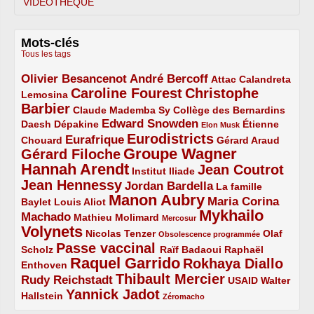
VIDÉOTHÈQUE
Mots-clés
Tous les tags
Olivier Besancenot
André Bercoff
3/5
3/5
2/5
Attac
Calandreta
Caroline Fourest
Christophe
2/5
4/5
Lemosina
Barbier
4/5
2/5
2/5
Claude Mademba Sy
Collège des Bernardins
Edward Snowden
Daesh
2/5
2/5
3/5
1/5
Dépakine
Étienne
Elon Musk
Eurodistricts
2/5
3/5
4/5
2/5
Eurafrique
Chouard
Gérard Araud
Groupe Wagner
Gérard Filoche
4/5
5/5
Hannah Arendt
Jean Coutrot
5/5
2/5
4/5
Institut Iliade
Jean Hennessy
4/5
3/5
Jordan Bardella
La famille
Manon Aubry
2/5
2/5
5/5
Maria Corina
Baylet
Louis Aliot
Mykhailo
Machado
3/5
2/5
1/5
Mathieu Molimard
Mercosur
Volynets
5/5
2/5
1/5
Nicolas Tenzer
Olaf
Obsolescence programmée
Passe vaccinal
2/5
4/5
2/5
Scholz
Raïf Badaoui
Raphaël
Raquel Garrido
Rokhaya Diallo
2/5
5/5
4/5
Enthoven
Thibault Mercier
Rudy Reichstadt
3/5
4/5
2/5
USAID
Walter
Yannick Jadot
2/5
4/5
1/5
Hallstein
Zéromacho