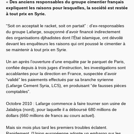
«
Des anciens responsables du groupe cimentier français
expliquent les raisons pour lesquelles, la société est restée
Systèmes & société sous contrôle
à tout prix en Syrie.
Nouvelles de l’antirépublique
“Soit on acceptait le racket, soit on partait” : d’ex-responsables
du groupe Lafarge, soupçonné d’avoir financé indirectement
Crises "Covid-19 & H1N1"
des organisations djihadistes dont l’État islamique, ont dévoilé
devant les enquêteurs les raisons qui ont poussé le cimentier à
Guerre en Ukraine
se maintenir à tout prix en Syrie.
Un an après l’ouverture d’une enquête par le parquet de Paris,
confiée depuis à trois juges d’instruction, les investigations sont
accablantes pour la direction en France, suspectée d’avoir
“validé” les paiements effectués par sa branche syrienne
(Lafarge Cement Syria, LCS), en produisant “de fausses pièces
comptables”.
Octobre 2010 : Lafarge commence à faire tourner son usine de
Jalabiya (nord), pour laquelle il a déboursé 680 millions de
dollars (660 millions de francs au cours actuel).
Mais six mois plus tard les premiers troubles éclatent.
Rapidement, l’Union européenne adopte un embargo sur les