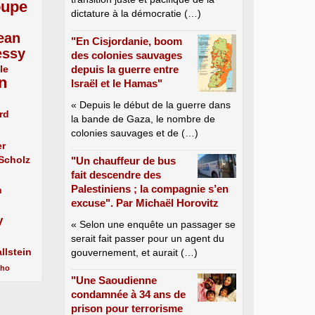
oupe
dictature à la démocratie (…)
ean
"En Cisjordanie, boom
essy
des colonies sauvages
le
depuis la guerre entre
n
Israël et le Hamas"
« Depuis le début de la guerre dans
rd
la bande de Gaza, le nombre de
colonies sauvages et de (…)
er
 Scholz
"Un chauffeur de bus
fait descendre des
Palestiniens ; la compagnie s’en
n
excuse". Par Michaël Horovitz
y
« Selon une enquête un passager se
serait fait passer pour un agent du
llstein
gouvernement, et aurait (…)
cho
"Une Saoudienne
condamnée à 34 ans de
prison pour terrorisme