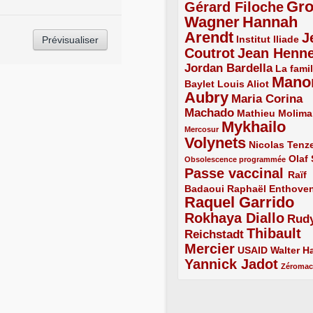
Gr
Gérard Filoche
4/5
Wagner
Hannah
5/5
Arendt
J
5/5
2/5
Institut Iliade
Coutrot
Jean Henn
4/5
4/5
Jordan Bardella
3/5
La famil
Mano
2/5
2/5
Baylet
Louis Aliot
Aubry
5/5
Maria Corina
Machado
3/5
2/5
Mathieu Molima
Mykhailo
1/5
Mercosur
Volynets
5/5
2/5
Nicolas Tenz
1/5
2/5
Olaf
Obsolescence programmée
Passe vaccinal
4/5
Raïf
Badaoui
2/5
2/5
Raphaël Enthove
Raquel Garrido
5/5
Rokhaya Diallo
4/5
Rud
Thibault
Reichstadt
3/5
Mercier
4/5
2/5
2/5
USAID
Walter Ha
Yannick Jadot
4/5
1/5
Zéroma