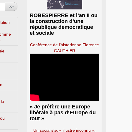
>>
ROBESPIERRE et l’an II ou
la construction d’une
lution
république démocratique
et sociale
’homme
e
Conférence de l’historienne Florence
GAUTHIER
lée
ge
 la
« Je préfère une Europe
libérale à pas d’Europe du
tout »
 ou
Un socialiste, « illustre inconnu »,