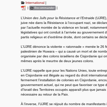
International
|
|
|
Recommander
L’
Union des Juifs pour la Résistance et l’Entraide
(UJRE), 
juive née dans la Résistance à l’occupant nazi, se déc
par l’actuelle montée de la violence en Israël, notamment
législatives qui ont conduit à l’arrivée au gouvernemen
partis religieux et d’extrême droite, dont certains se déc
L’UJRE dénonce la violente « ratonnade » menée le 26 fév
palestinien de Huwara – qui a causé un mort et de nombre
organisée par des colons israéliens de Cisjordanie qui ont
mêmes après le meurtre de deux jeunes colons.
L’UJRE rappelle que pour les Nations Unies, toute entrepr
en Cisjordanie est illégale au regard du droit internatio
fermement l’installation de colonies en Cisjordanie, enco
gouvernement actuel, qui ne peut que favoriser ce type d’
d’Israël des Territoires occupés apparaît plus que jamai
nécessaire au retour de la Paix.
À l’inverse, l’UJRE se réjouit du nombre de manifestants 