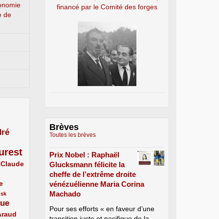
conomie
financé par le Comité des forges
e de
Brèves
ré
Toutes les brèves
urest
Prix Nobel : Raphaël
Claude
Glucksmann félicite la
cheffe de l’extrême droite
e
vénézuélienne Maria Corina
Machado
usk
que
Pour ses efforts « en faveur d’une
Araud
transition juste et pacifique de la