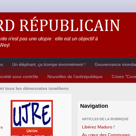
es
Un éléphant, ça trompe énormément !
Gouvernance mondial
ciété sous contrôle
Nouvelles de l’antirépublique
Crises "Cov
nt tous les démocrates israéliens
Navigation
ARTICLES DE LA RUBRIQUE
Libérez Maduro !
re
Au cœur des Communes