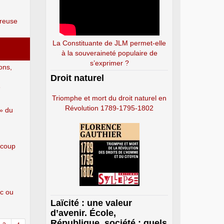
reuse
La Constituante de JLM permet-elle
à la souveraineté populaire de
s’exprimer ?
ons,
Droit naturel
e
Triomphe et mort du droit naturel en
Révolution 1789-1795-1802
 » du
 coup
ic ou
Laïcité : une valeur
d’avenir. École,
République, société : quels