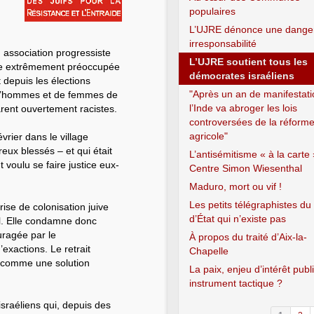
populaires
L’UJRE dénonce une dange
irresponsabilité
association progressiste
L’UJRE soutient tous les
lare extrêmement préoccupée
démocrates israéliens
 depuis les élections
"Après un an de manifestati
t d’hommes et de femmes de
l’Inde va abroger les lois
larent ouvertement racistes.
controversées de la réform
agricole"
rier dans le village
ux blessés – et qui était
L’antisémitisme « à la carte
 voulu se faire justice eux-
Centre Simon Wiesenthal
Maduro, mort ou vif !
Les petits télégraphistes du
ise de colonisation juive
d’État qui n’existe pas
nal. Elle condamne donc
uragée par le
À propos du traité d’Aix-la-
exactions. Le retrait
Chapelle
s comme une solution
La paix, enjeu d’intérêt publ
instrument tactique ?
israéliens qui, depuis des