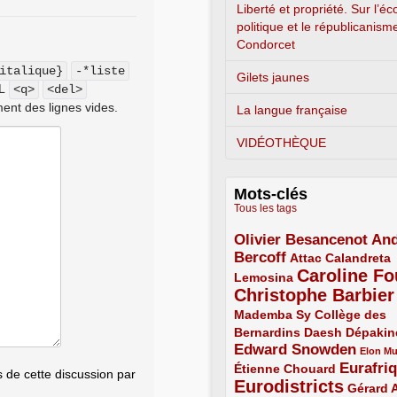
Liberté et propriété. Sur l’é
politique et le républicanism
Condorcet
italique}
-*liste
Gilets jaunes
ML
<q>
<del>
ent des lignes vides.
La langue française
VIDÉOTHÈQUE
Mots-clés
Tous les tags
Olivier Besancenot
And
3/5
Bercoff
3/5
2/5
Attac
Calandreta
Caroline Fo
2/5
4/5
Lemosina
Christophe Barbier
4/5
Mademba Sy
2/5
Collège des
Bernardins
2/5
2/5
2/5
Daesh
Dépakin
Edward Snowden
3/5
1/5
Elon M
Eurafri
Étienne Chouard
2/5
3/5
de cette discussion par
Eurodistricts
4/5
2/5
Gérard 