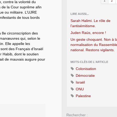
1
2
, contre la volonté du
s de la Cour suprême afin
ue ou militaire. L’UJRE
LIRE AUSSI...
anifestants de tous bords
Sarah Halimi. Le rôle de
l’antisémitisme.
Juden Raüs, encore !
a 8e circonscription des
 manœuvres qui, selon le
Un geste choquant. Non à l
in. Elle appelle les
normalisation du Rassembl
 sont des Français d’Israël
national. Restons vigilants.
r Habib, dont le soutien
ait de mauvais augure pour
MOTS-CLÉS DE L'ARTICLE
Colonisation
Démocratie
Israël
ONU
Palestine
Rechercher :