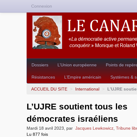
Connexion
Dossiers
L’Union européenne
Points de repèr
Résistances
L’Empire américain
Systèmes & so
ACCUEIL DU SITE
>
International
>
L’UJRE soutie
L’UJRE soutient tous les
démocrates israéliens
Mardi 18 avril 2023
,
par
Jacques Lewkowicz
,
Tribune lib
Lu 877 fois