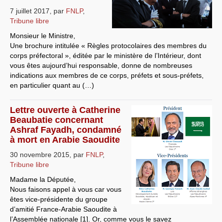
7 juillet 2017
,
par
FNLP
,
Systèmes & société sous contrôle
Tribune libre
Nouvelles de l’antirépublique
Monsieur le Ministre,
Une brochure intitulée « Règles protocolaires des membres du
Crises "Covid-19 & H1N1"
corps préfectoral », éditée par le ministère de l’Intérieur, dont
vous êtes aujourd’hui responsable, donne de nombreuses
Guerre en Ukraine
indications aux membres de ce corps, préfets et sous-préfets,
en particulier quant au (…)
Lettre ouverte à Catherine
Beaubatie concernant
Ashraf Fayadh, condamné
à mort en Arabie Saoudite
30 novembre 2015
,
par
FNLP
,
Tribune libre
Madame la Députée,
Nous faisons appel à vous car vous
êtes vice-présidente du groupe
d’amitié France-Arabie Saoudite à
l’Assemblée nationale [1]. Or, comme vous le savez