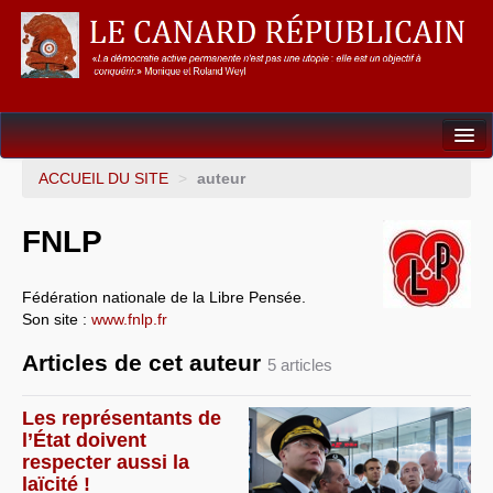
Dossiers
ACCUEIL DU SITE
>
auteur
L’Union européenne
FNLP
Points de repères
Fédération nationale de la Libre Pensée.
Un éléphant, ça trompe énormément !
Son site :
www.fnlp.fr
Gouvernance mondiale & mondialisation
Articles de cet auteur
5 articles
International
Les représentants de
Résistances
l’État doivent
respecter aussi la
L’Empire américain
laïcité !