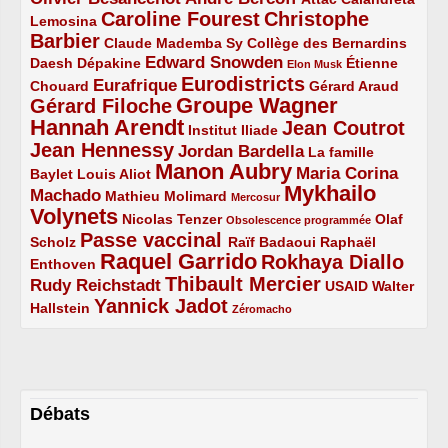
Caroline Fourest
Christophe
2/5
4/5
Lemosina
Barbier
4/5
2/5
2/5
Claude Mademba Sy
Collège des Bernardins
Edward Snowden
Daesh
2/5
2/5
3/5
1/5
Dépakine
Étienne
Elon Musk
Eurodistricts
2/5
3/5
4/5
2/5
Eurafrique
Chouard
Gérard Araud
Groupe Wagner
Gérard Filoche
4/5
5/5
Hannah Arendt
Jean Coutrot
5/5
2/5
4/5
Institut Iliade
Jean Hennessy
4/5
3/5
Jordan Bardella
La famille
Manon Aubry
2/5
2/5
5/5
Maria Corina
Baylet
Louis Aliot
Mykhailo
Machado
3/5
2/5
1/5
Mathieu Molimard
Mercosur
Volynets
5/5
2/5
1/5
Nicolas Tenzer
Olaf
Obsolescence programmée
Passe vaccinal
2/5
4/5
2/5
Scholz
Raïf Badaoui
Raphaël
Raquel Garrido
Rokhaya Diallo
2/5
5/5
4/5
Enthoven
Thibault Mercier
Rudy Reichstadt
3/5
4/5
2/5
USAID
Walter
Yannick Jadot
2/5
4/5
1/5
Hallstein
Zéromacho
Débats