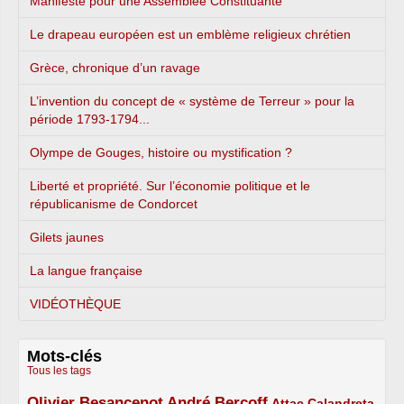
Manifeste pour une Assemblée Constituante
Le drapeau européen est un emblème religieux chrétien
Grèce, chronique d’un ravage
L’invention du concept de « système de Terreur » pour la
période 1793-1794...
Olympe de Gouges, histoire ou mystification ?
Liberté et propriété. Sur l’économie politique et le
républicanisme de Condorcet
Gilets jaunes
La langue française
VIDÉOTHÈQUE
Mots-clés
Tous les tags
Olivier Besancenot
André Bercoff
3/5
3/5
2/5
Attac
Calandreta