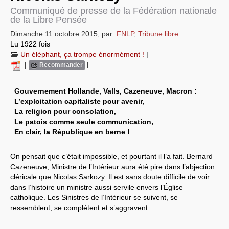
Communiqué de presse de la Fédération nationale
Systèmes & société sous contrôle
de la Libre Pensée
Dimanche 11 octobre 2015
,
par
FNLP
,
Tribune libre
Nouvelles de l’antirépublique
Lu 1922 fois
Un éléphant, ça trompe énormément !
|
Crises "Covid-19 & H1N1"
|
|
Recommander
Guerre en Ukraine
Gouvernement Hollande, Valls, Cazeneuve, Macron :
L’exploitation capitaliste pour avenir,
La religion pour consolation,
Le patois comme seule communication,
En clair, la République en berne !
On pensait que c’était impossible, et pourtant il l’a fait. Bernard
Cazeneuve, Ministre de l’Intérieur aura été pire dans l’abjection
cléricale que Nicolas Sarkozy. Il est sans doute difficile de voir
dans l’histoire un ministre aussi servile envers l’Église
catholique. Les Sinistres de l’Intérieur se suivent, se
ressemblent, se complètent et s’aggravent.