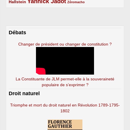
Yannick Jadot
2/5
4/5
1/5
Hallstein
Zéromacho
Débats
Changer de président ou changer de constitution ?
La Constituante de JLM permet-elle à la souveraineté
populaire de s’exprimer ?
Droit naturel
Triomphe et mort du droit naturel en Révolution 1789-1795-
1802