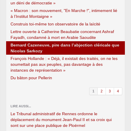
un déni de démocratie »
« Macron : son mouvement, "En Marche !", intimement lié
à l’Institut Montaigne »
Construis toi-même ton observatoire de la laïcité
Lettre ouverte à Catherine Beaubatie concernant Ashraf
Fayadh, condamné à mort en Arabie Saoudite
Bernard Cazeneuve, pire dans l’abjection cléricale que
Nicolas Sarkozy
François Hollande : « Déjà, il existait des traités, on ne les
soumettait pas aux peuples, pas davantage à des
instances de représentation »
Du bâton pour Pellerin
1
2
3
4
LIRE AUSSI...
Le Tribunal administratif de Rennes ordonne le
déplacement du monument Jean-Paul II et sa croix qui
sont sur une place publique de Ploërmel