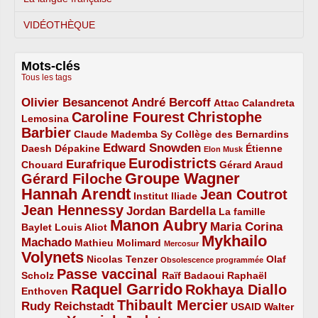
VIDÉOTHÈQUE
Mots-clés
Tous les tags
Olivier Besancenot
André Bercoff
3/5
3/5
2/5
Attac
Calandreta
Caroline Fourest
Christophe
2/5
4/5
Lemosina
Barbier
4/5
2/5
2/5
Claude Mademba Sy
Collège des Bernardins
Edward Snowden
Daesh
2/5
2/5
3/5
1/5
Dépakine
Étienne
Elon Musk
Eurodistricts
2/5
3/5
4/5
2/5
Eurafrique
Chouard
Gérard Araud
Groupe Wagner
Gérard Filoche
4/5
5/5
Hannah Arendt
Jean Coutrot
5/5
2/5
4/5
Institut Iliade
Jean Hennessy
4/5
3/5
Jordan Bardella
La famille
Manon Aubry
2/5
2/5
5/5
Maria Corina
Baylet
Louis Aliot
Mykhailo
Machado
3/5
2/5
1/5
Mathieu Molimard
Mercosur
Volynets
5/5
2/5
1/5
Nicolas Tenzer
Olaf
Obsolescence programmée
Passe vaccinal
2/5
4/5
2/5
Scholz
Raïf Badaoui
Raphaël
Raquel Garrido
Rokhaya Diallo
2/5
5/5
4/5
Enthoven
Thibault Mercier
Rudy Reichstadt
3/5
4/5
2/5
USAID
Walter