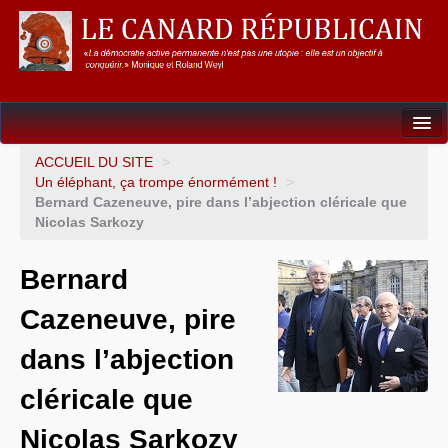
Dossiers
ACCUEIL DU SITE
>
Un éléphant, ça trompe énormément !
>
L’Union européenne
Bernard Cazeneuve, pire dans l’abjection cléricale que
Nicolas Sarkozy
Points de repères
Bernard
Un éléphant, ça trompe énormément !
Cazeneuve, pire
Gouvernance mondiale & mondialisation
dans l’abjection
International
cléricale que
Résistances
Nicolas Sarkozy
L’Empire américain