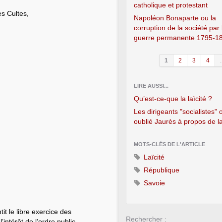
catholique et protestant
es Cultes,
Napoléon Bonaparte ou la
corruption de la société par 
guerre permanente 1795-1
1
2
3
4
.
LIRE AUSSI...
Qu’est-ce-que la laïcité ?
Les dirigeants "socialistes" 
oublié Jaurès à propos de la
MOTS-CLÉS DE L'ARTICLE
Laïcité
République
Savoie
it le libre exercice des
Rechercher :
’intérêt de l’ordre public.