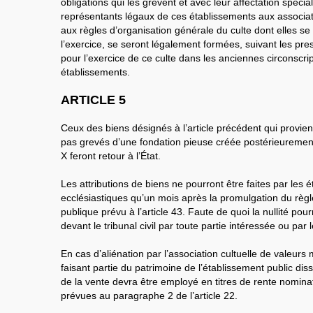
obligations qui les grèvent et avec leur affectation spécia
représentants légaux de ces établissements aux associat
aux règles d’organisation générale du culte dont elles s
l’exercice, se seront légalement formées, suivant les presc
pour l’exercice de ce culte dans les anciennes circonscri
établissements.
ARTICLE 5
Ceux des biens désignés à l’article précédent qui provienn
pas grevés d’une fondation pieuse créée postérieurement
X feront retour à l’État.
Les attributions de biens ne pourront être faites par les 
ecclésiastiques qu’un mois après la promulgation du règ
publique prévu à l’article 43. Faute de quoi la nullité p
devant le tribunal civil par toute partie intéressée ou par 
En cas d’aliénation par l’association cultuelle de valeur
faisant partie du patrimoine de l’établissement public dis
de la vente devra être employé en titres de rente nominat
prévues au paragraphe 2 de l’article 22.