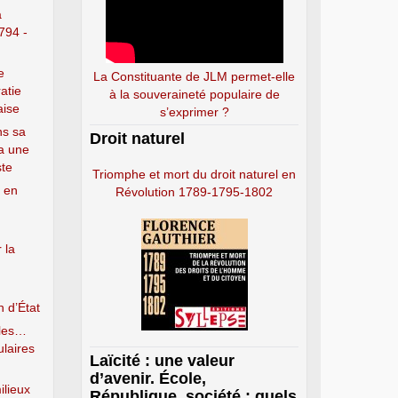
a
794 -
e
La Constituante de JLM permet-elle
atie
à la souveraineté populaire de
aise
s’exprimer ?
ns sa
Droit naturel
a une
ste
Triomphe et mort du droit naturel en
e en
Révolution 1789-1795-1802
 la
n d’État
lles…
ulaires
Laïcité : une valeur
d’avenir. École,
ilieux
République, société : quels