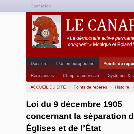
Connexion
Dossiers
L’Union européenne
Points de repè
Résistances
L’Empire américain
Systèmes & so
ACCUEIL DU SITE
>
Points de repères
>
Histoire
Loi du 9 décembre 1905
concernant la séparation 
Églises et de l’État