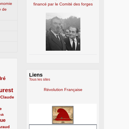
conomie
financé par le Comité des forges
e de
Liens
ré
Tous les sites
urest
Révolution Française
Claude
e
usk
que
Araud