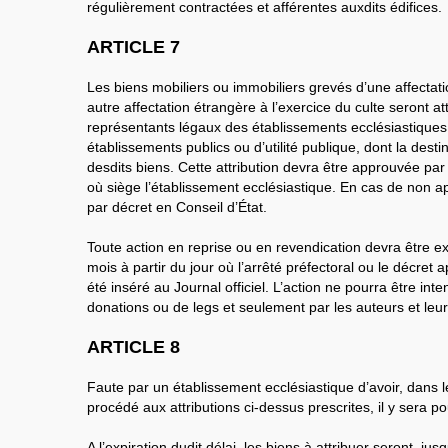
régulièrement contractées et afférentes auxdits édifices.
ARTICLE 7
Les biens mobiliers ou immobiliers grevés d’une affectati
autre affectation étrangère à l’exercice du culte seront at
représentants légaux des établissements ecclésiastiques
établissements publics ou d’utilité publique, dont la desti
desdits biens. Cette attribution devra être approuvée pa
où siège l’établissement ecclésiastique. En cas de non ap
par décret en Conseil d’État.
Toute action en reprise ou en revendication devra être e
mois à partir du jour où l’arrêté préfectoral ou le décret a
été inséré au Journal officiel. L’action ne pourra être int
donations ou de legs et seulement par les auteurs et leurs
ARTICLE 8
Faute par un établissement ecclésiastique d’avoir, dans le d
procédé aux attributions ci-dessus prescrites, il y sera p
A l’expiration dudit délai, les biens à attribuer seront, jusq