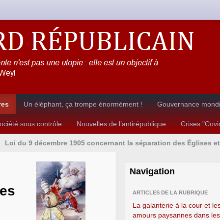
res
Un éléphant, ça trompe énormément !
Gouvernance mondia
ciété sous contrôle
Nouvelles de l’antirépublique
Crises "Cov
>
Loi du 9 décembre 1905 concernant la séparation des Églises et 
Navigation
des
ARTICLES DE LA RUBRIQUE
La galanterie à la cour et le
amours paysannes dans les