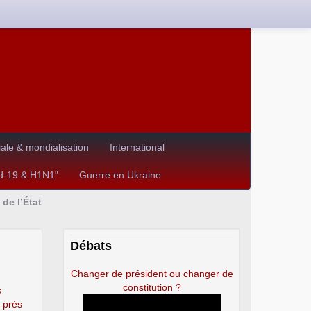
le & mondialisation
International
id-19 & H1N1"
Guerre en Ukraine
de l’État
Débats
Changer de président ou changer de
constitution ?
s
 prés