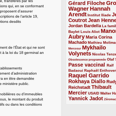
le, transférés par les
Gr
Gérard Filoche
4/5
ions qui, en se conformant
Wagner
Hannah
5/5
e proposent d’assurer
Arendt
J
5/5
2/5
Institut Iliade
riptions de l’article 19,
Coutrot
Jean Henn
4/5
4/5
ptions desdits
Jordan Bardella
3/5
La famil
Mano
2/5
2/5
Baylet
Louis Aliot
Aubry
5/5
Maria Corina
Machado
3/5
2/5
Mathieu Molima
Mykhailo
ent de l’État et qui ne sont
1/5
Mercosur
Volynets
 à la loi du 18 germinal an
5/5
2/5
Nicolas Tenz
1/5
2/5
Olaf
Obsolescence programmée
Passe vaccinal
4/5
Raïf
établissements
Badaoui
2/5
2/5
Raphaël Enthove
lement d’administration
Raquel Garrido
5/5
ourra en être demandée
Rokhaya Diallo
4/5
Rud
le ministère public.
Thibault
Reichstadt
3/5
Mercier
4/5
2/5
2/5
USAID
Walter Ha
s mobilières ou d’immeubles
Yannick Jadot
4/5
1/5
sous, le montant du produit
Zéroma
ifs ou dans les conditions