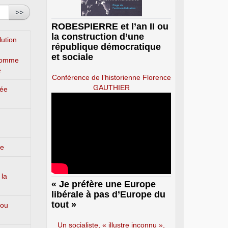
>>
ROBESPIERRE et l’an II ou
la construction d’une
lution
république démocratique
et sociale
’homme
e
Conférence de l’historienne Florence
GAUTHIER
lée
ge
 la
« Je préfère une Europe
libérale à pas d’Europe du
tout »
 ou
Un socialiste, « illustre inconnu »,