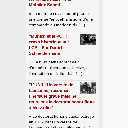
Mathilde Schott
« La marque suisse aurait produit
une crème “antigel” à la suite d’une
commande du médecin du (…)
"Munich et le PCF :
crash historique sur
LCP". Par Daniel
Schneidermann
« C’est un petit flagrant délit
d’amnésie historique collective, à
l’endroit où on l’attendrait (…)
"L’UNIL [Université de
Lausanne] reconnaît
une faute grave mais ne
retire pas le doctorat honorifique
à Mussolini"
« Le doctorat honoris causa octroyé
en 1937 par l’Université de
Lausanne (UNIL) au dirigeant (…)