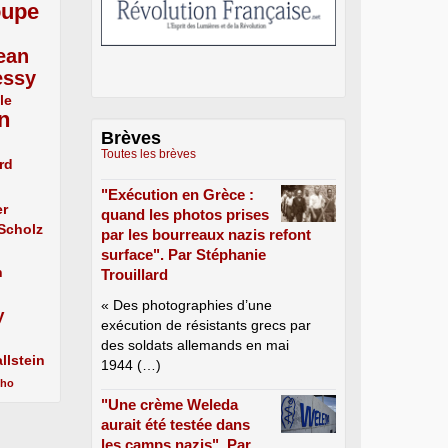
oupe
ean
essy
le
n
Brèves
Toutes les brèves
rd
"Exécution en Grèce :
er
quand les photos prises
 Scholz
par les bourreaux nazis refont
surface". Par Stéphanie
n
Trouillard
« Des photographies d’une
y
exécution de résistants grecs par
des soldats allemands en mai
llstein
1944 (…)
cho
"Une crème Weleda
aurait été testée dans
les camps nazis". Par