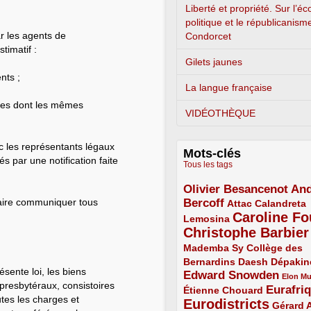
Liberté et propriété. Sur l’é
politique et le républicanism
ar les agents de
Condorcet
timatif :
Gilets jaunes
nts ;
La langue française
nes dont les mêmes
VIDÉOTHÈQUE
c les représentants légaux
Mots-clés
 par une notification faite
Tous les tags
Olivier Besancenot
And
3/5
 faire communiquer tous
Bercoff
3/5
2/5
Attac
Calandreta
Caroline Fo
2/5
4/5
Lemosina
Christophe Barbier
4/5
Mademba Sy
2/5
Collège des
Bernardins
2/5
2/5
2/5
Daesh
Dépakin
ésente loi, les biens
Edward Snowden
3/5
1/5
Elon M
 presbytéraux, consistoires
Eurafri
Étienne Chouard
2/5
3/5
utes les charges et
Eurodistricts
4/5
2/5
Gérard 