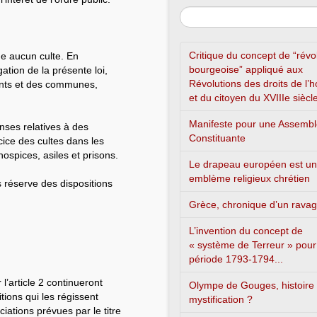
Critique du concept de “révo
ne aucun culte. En
bourgeoise” appliqué aux
ation de la présente loi,
Révolutions des droits de l
ents et des communes,
et du citoyen du XVIIIe siècl
Manifeste pour une Assemb
enses relatives à des
Constituante
cice des cultes dans les
hospices, asiles et prisons.
Le drapeau européen est un
emblème religieux chrétien
 réserve des dispositions
Grèce, chronique d’un rava
L’invention du concept de
« système de Terreur » pour
période 1793-1794...
’article 2 continueront
Olympe de Gouges, histoire
ions qui les régissent
mystification ?
ciations prévues par le titre