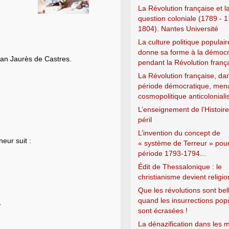
La Révolution française et l
question coloniale (1789 - 1
1804). Nantes Université
La culture politique populair
donne sa forme à la démocr
an Jaurès de Castres.
pendant la Révolution franç
La Révolution française, da
période démocratique, men
cosmopolitique anticoloniali
L’enseignement de l’Histoir
péril
L’invention du concept de
eur suit :
« système de Terreur » pour
période 1793-1794...
Édit de Thessalonique : le
christianisme devient religio
Que les révolutions sont be
quand les insurrections pop
,
sont écrasées !
La dénazification dans les m