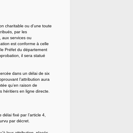
on charitable ou d’une toute
tribués, par les
, aux services ou
nation est conforme à celle
r le Préfet du département
probation, il sera statué
xercée dans un délai de six
pprouvant l’attribution aura
entée qu’en raison de
 héritiers en ligne directe.
élai fixé par l’article 4,
ourvu par décret.
u’à leur attribution, placés