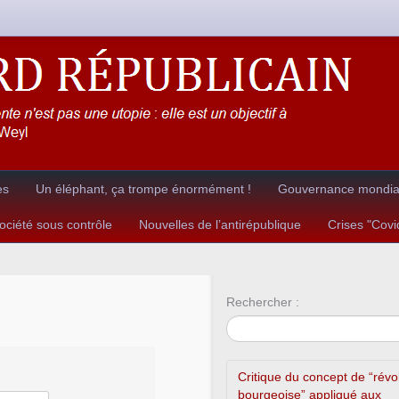
es
Un éléphant, ça trompe énormément !
Gouvernance mondial
ciété sous contrôle
Nouvelles de l’antirépublique
Crises "Cov
Rechercher :
Critique du concept de “révo
bourgeoise” appliqué aux