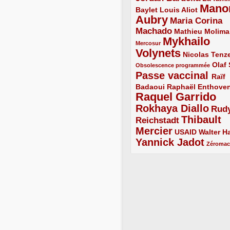
Mano
2/5
2/5
Baylet
Louis Aliot
Aubry
5/5
Maria Corina
Machado
3/5
2/5
Mathieu Molima
Mykhailo
1/5
Mercosur
Volynets
5/5
2/5
Nicolas Tenz
1/5
2/5
Olaf
Obsolescence programmée
Passe vaccinal
4/5
Raïf
Badaoui
2/5
2/5
Raphaël Enthove
Raquel Garrido
5/5
Rokhaya Diallo
4/5
Rud
Thibault
Reichstadt
3/5
Mercier
4/5
2/5
2/5
USAID
Walter Ha
Yannick Jadot
4/5
1/5
Zéroma