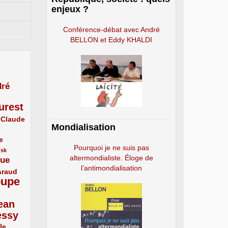
enjeux ?
Conférence-débat avec André
BELLON et Eddy KHALDI
ré
urest
Claude
Mondialisation
e
Pourquoi je ne suis pas
usk
altermondialiste. Éloge de
que
l’antimondialisation
Araud
oupe
ean
essy
le