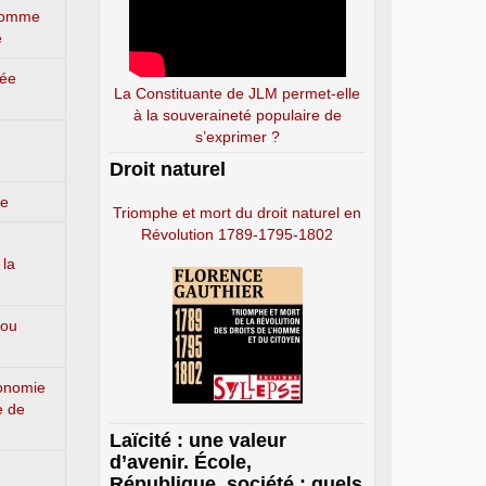
’homme
e
lée
La Constituante de JLM permet-elle
à la souveraineté populaire de
s’exprimer ?
Droit naturel
ge
Triomphe et mort du droit naturel en
Révolution 1789-1795-1802
 la
 ou
conomie
e de
Laïcité : une valeur
d’avenir. École,
République, société : quels