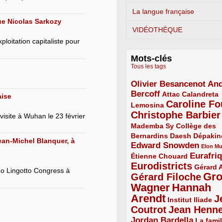
La langue française
ue Nicolas Sarkozy
VIDÉOTHÈQUE
oitation capitaliste pour
Mots-clés
Tous les tags
Olivier Besancenot
And
3/5
Bercoff
3/5
2/5
Attac
Calandreta
aise
Caroline Fo
2/5
4/5
Lemosina
Christophe Barbier
4/5
visite à Wuhan le 23 février
Mademba Sy
2/5
Collège des
Bernardins
2/5
2/5
2/5
Daesh
Dépakin
Jean-Michel Blanquer, à
Edward Snowden
3/5
1/5
Elon M
Eurafri
Étienne Chouard
2/5
3/5
Eurodistricts
4/5
2/5
Gérard 
rino Lingotto Congress à
Gr
Gérard Filoche
4/5
Wagner
Hannah
5/5
Arendt
J
5/5
2/5
Institut Iliade
Coutrot
Jean Henn
4/5
4/5
Jordan Bardella
3/5
La famil