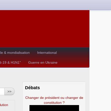
e & mondialisation
International
id-19 & H1N1"
Guerre en Ukraine
Débats
>>
Changer de président ou changer de
constitution ?
lution