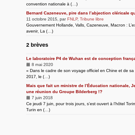
convention nationale à (…)
Bernard Cazeneuve, pire dans l’abjection cléricale q
11 octobre 2015
,
par
FNLP
,
Tribune libre
Gouvernement Hollande, Valls, Cazeneuve, Macron : L’expl
avenir, La (…)
2 brèves
Le laboratoire P4 de Wuhan est de conception franç
8 mai 2020
« Dans le cadre de son voyage officiel en Chine et de sa 
2017, le (…)
Mais que fait un ministre de l’Éducation nationale, 
une réunion du Groupe Bilderberg !?
7 juin 2018
Ce jeudi 7 juin, pour trois jours, s’est ouvert à l’hôtel To
Turin en (…)