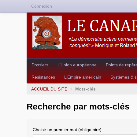
Connexion
Dossiers
L’Union européenne
Points de repèr
Résistances
L’Empire américain
Systèmes & so
ACCUEIL DU SITE
>
Mots-clés
Recherche par mots-clés
Choisir un premier mot (obligatoire)