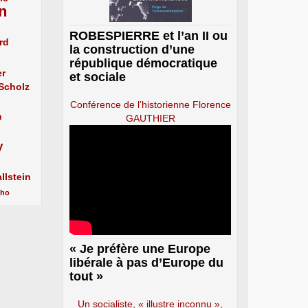
n
ROBESPIERRE et l’an II ou
rd
la construction d’une
république démocratique
er
et sociale
 Scholz
Conférence de l’historienne Florence
n
GAUTHIER
y
llstein
cho
« Je préfère une Europe
libérale à pas d’Europe du
tout »
Un socialiste, « illustre inconnu »,