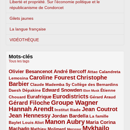
Liberté et propriété. Sur l’économie politique et le
républicanisme de Condorcet
Gilets jaunes
La langue française
VIDÉOTHÈQUE
Mots-clés
Tous les tags
Olivier Besancenot
André Bercoff
3/5
3/5
2/5
Attac
Calandreta
Caroline Fourest
Christophe
2/5
4/5
Lemosina
Barbier
4/5
2/5
2/5
Claude Mademba Sy
Collège des Bernardins
Edward Snowden
Daesh
2/5
2/5
3/5
1/5
Dépakine
Étienne
Elon Musk
Eurodistricts
2/5
3/5
4/5
2/5
Eurafrique
Chouard
Gérard Araud
Groupe Wagner
Gérard Filoche
4/5
5/5
Hannah Arendt
Jean Coutrot
5/5
2/5
4/5
Institut Iliade
Jean Hennessy
4/5
3/5
Jordan Bardella
La famille
Manon Aubry
2/5
2/5
5/5
Maria Corina
Baylet
Louis Aliot
Mykhailo
Machado
3/5
2/5
1/5
Mathieu Molimard
Mercosur