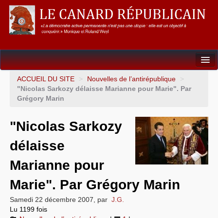
Dossiers
ACCUEIL DU SITE
>
Nouvelles de l’antirépublique
>
"Nicolas Sarkozy délaisse Marianne pour Marie". Par
L’Union européenne
Grégory Marin
Points de repères
"Nicolas Sarkozy
Un éléphant, ça trompe énormément !
délaisse
Gouvernance mondiale & mondialisation
Marianne pour
International
Marie". Par Grégory Marin
Résistances
Samedi 22 décembre 2007
,
par
J.G.
Lu 1199 fois
L’Empire américain