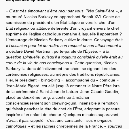
« C’est très émouvant d’être reçu par vous, Très Saint-Père »
, a
murmuré Nicolas Sarkozy en approchant Benoît XVI. Geste de
soumission du président d’un État laïque envers le chef d’un
État religieux ou attitude déférente d’un croyant envers le chef
suprême de l’église catholique romaine à laquelle il appartient ?
L’entourage de Nicolas Sarkozy cultive le doute. Ce voyage était
« l’occasion pour lui de redire son respect et son attachement »
,
a déclaré David Martinon, porte-parole de l’Élysée,
« à la
question spirituelle, puisqu’il a toujours considéré qu’elle était au
coeur de la vie de nos concitoyens »
. Cette question, Nicolas
Sarkozy l’a donc définitivement tranchée, se signant lors des
cérémonies religieuses, au mépris des traditions républicaines.
Hier, le président « bling-bling », accompagné du « comique »
Jean-Marie Bigard, est allé jusqu’à entonner le Notre Père lors
de la cérémonie à Saint-Jean de Latran. Jean-Claude Gaudin,
placé au deuxième rang, a continué à mâcher
consciencieusement son chewing-gum, insensible à l’émotion
qui faisait pencher la tête du chef de l’État, adoptant la posture
inspirée d’un enfant de choeur. Quelques minutes auparavant,
n’avait-il pas rappelé - c’est une constante - ses
« origines
catholiques »
et les racines chrétiennes de la France,
« sources