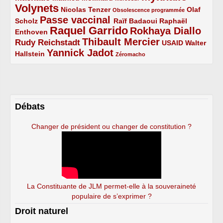
Volynets
5/5
2/5
1/5
Nicolas Tenzer
Olaf
Obsolescence programmée
Passe vaccinal
2/5
4/5
2/5
Scholz
Raïf Badaoui
Raphaël
Raquel Garrido
Rokhaya Diallo
2/5
5/5
4/5
Enthoven
Thibault Mercier
Rudy Reichstadt
3/5
4/5
2/5
USAID
Walter
Yannick Jadot
2/5
4/5
1/5
Hallstein
Zéromacho
Débats
Changer de président ou changer de constitution ?
La Constituante de JLM permet-elle à la souveraineté
populaire de s’exprimer ?
Droit naturel