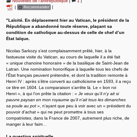
Nouvelles de l’antirépublique
|
1
|
|
|
Recommander
Systèmes & société sous contrôle
"Laïcité. En déplacement hier au Vatican, le président de la
Nouvelles de l’antirépublique
République a abandonné toute réserve, plaçant sa
condition de catholique au-dessus de celle de chef d’un
Crises "Covid-19 & H1N1"
État laïque.
Guerre en Ukraine
Nicolas Sarkozy s’est complaisamment prêté, hier, à la
fastueuse visite du Vatican, au cours de laquelle il a été fait
« unique chanoine honoraire » de la basilique de Saint-Jean de
Latran. Une nomination honorifique à laquelle tous les chefs de
l’État français peuvent prétendre, et dont la tradition remonte à
Henri IV : après s’être converti au catholicisme en 1593, il a reçu
ce titre en 1604. La comparaison s’arrête là. Le « bon roi
Henri », à qui l’on prête la citation :
« Je veux qu’il n’y ait si
pauvre paysan en mon royaume qu’il n’ait tous les dimanches
sa poule au pot »
, n’ayant que peu à voir avec un « président du
pouvoir d’achat » qui ne peut promettre à tous ses
compatriotes, dans la France de 2007, autrement plus riche, de
manger à leur faim…
La question spirituelle