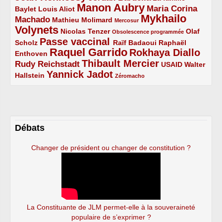
Manon Aubry
2/5
2/5
5/5
Maria Corina
Baylet
Louis Aliot
Mykhailo
Machado
3/5
2/5
1/5
Mathieu Molimard
Mercosur
Volynets
5/5
2/5
1/5
Nicolas Tenzer
Olaf
Obsolescence programmée
Passe vaccinal
2/5
4/5
2/5
Scholz
Raïf Badaoui
Raphaël
Raquel Garrido
Rokhaya Diallo
2/5
5/5
4/5
Enthoven
Thibault Mercier
Rudy Reichstadt
3/5
4/5
2/5
USAID
Walter
Yannick Jadot
2/5
4/5
1/5
Hallstein
Zéromacho
Débats
Changer de président ou changer de constitution ?
La Constituante de JLM permet-elle à la souveraineté
populaire de s’exprimer ?