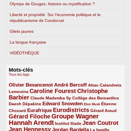
Olympe de Gouges, histoire ou mystification ?
Liberté et propriété. Sur l’économie politique et le
républicanisme de Condorcet
Gilets jaunes
La langue française
VIDÉOTHÈQUE
Mots-clés
Tous les tags
Olivier Besancenot
André Bercoff
3/5
3/5
2/5
Attac
Calandreta
Caroline Fourest
Christophe
2/5
4/5
Lemosina
Barbier
4/5
2/5
2/5
Claude Mademba Sy
Collège des Bernardins
Edward Snowden
Daesh
2/5
2/5
3/5
1/5
Dépakine
Étienne
Elon Musk
Eurodistricts
2/5
3/5
4/5
2/5
Eurafrique
Chouard
Gérard Araud
Groupe Wagner
Gérard Filoche
4/5
5/5
Hannah Arendt
Jean Coutrot
5/5
2/5
4/5
Institut Iliade
Jean Hennessy
4/5
3/5
Jordan Bardella
La famille