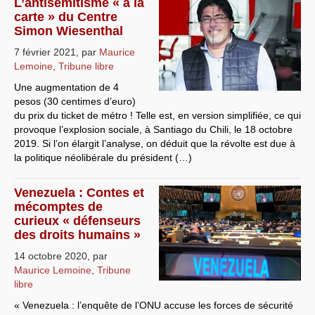
L’antisémitisme « à la
carte » du Centre
Simon Wiesenthal
7 février 2021
,
par
Maurice
Lemoine
,
Tribune libre
Une augmentation de 4
pesos (30 centimes d’euro)
du prix du ticket de métro ! Telle est, en version simplifiée, ce qui
provoque l’explosion sociale, à Santiago du Chili, le 18 octobre
2019. Si l’on élargit l’analyse, on déduit que la révolte est due à
la politique néolibérale du président (…)
Venezuela : Contes et
mécomptes de
curieux « défenseurs
des droits humains »
14 octobre 2020
,
par
Maurice Lemoine
,
Tribune
libre
« Venezuela : l’enquête de l’ONU accuse les forces de sécurité