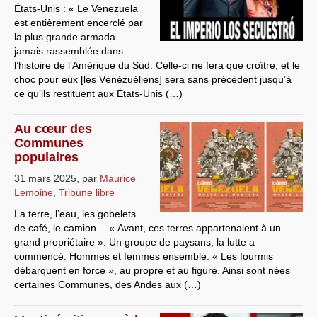
États-Unis : « Le Venezuela
Systèmes & société sous contrôle
est entièrement encerclé par
la plus grande armada
Nouvelles de l’antirépublique
jamais rassemblée dans
l’histoire de l’Amérique du Sud. Celle-ci ne fera que croître, et le
Crises "Covid-19 & H1N1"
choc pour eux [les Vénézuéliens] sera sans précédent jusqu’à
ce qu’ils restituent aux États-Unis (…)
Guerre en Ukraine
Au cœur des
Communes
populaires
31 mars 2025
,
par
Maurice
Lemoine
,
Tribune libre
La terre, l’eau, les gobelets
de café, le camion… « Avant, ces terres appartenaient à un
grand propriétaire ». Un groupe de paysans, la lutte a
commencé. Hommes et femmes ensemble. « Les fourmis
débarquent en force », au propre et au figuré. Ainsi sont nées
certaines Communes, des Andes aux (…)