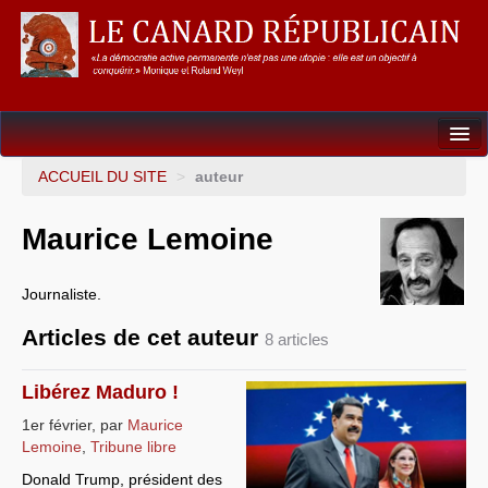
Dossiers
ACCUEIL DU SITE
>
auteur
L’Union européenne
Maurice Lemoine
Points de repères
Journaliste.
Un éléphant, ça trompe énormément !
Articles de cet auteur
8 articles
Gouvernance mondiale & mondialisation
International
Libérez Maduro !
1er février
,
par
Maurice
Résistances
Lemoine
,
Tribune libre
L’Empire américain
Donald Trump, président des