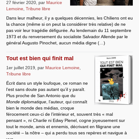
27 février 2020
,
par
Maurice
Lemoine
,
Tribune libre
Dans leur malheur, il y a quelques décennies, les Chiliens ont eu
la chance (même si on peut la considérer très relative) de ne
pas voir leur tragédie défigurée. Au lendemain du 11 septembre
1973 et du renversement du socialiste Salvador Allende par le
général Augusto Pinochet, aucun média digne (…)
Tout est bien qui finit mal
1er juillet 2019
,
par
Maurice Lemoine
,
Tribune libre
Écrit dans un style loufoque, ce roman ne
l’est sans doute pas autant qu’il y paraît.
Plus proche de San Antonio que du
Monde diplomatique
, l’auteur, qui connaît
bien le monde des médias, croque
férocement ceux-ci de l’intérieur et, souvent très « mal
pensant », ni
Charlie
ni Edwy Plenel, cogne joyeusement sur
tout le monde, amis et ennemis, décrivant en filigrane une
société – la nôtre – qui a perdu tous ses repères et navigue à
vue.