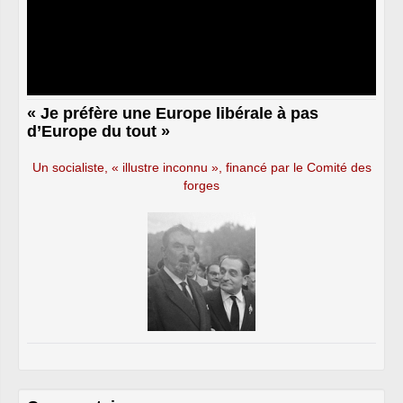
« Je préfère une Europe libérale à pas
d’Europe du tout »
Un socialiste, « illustre inconnu », financé par le Comité des
forges