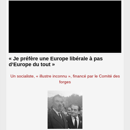
« Je préfère une Europe libérale à pas
d’Europe du tout »
Un socialiste, « illustre inconnu », financé par le Comité des
forges