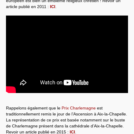
européen est bien un emblème religieux chrétien ! Revoir un
article publié en 2011 :
ICI
.
Systèmes & société sous contrôle
Nouvelles de l’antirépublique
Crises "Covid-19 & H1N1"
Guerre en Ukraine
Rappelons également que le
Prix Charlemagne
est
traditionnellement remis le jour de l’Ascension à Aix-la-Chapelle.
La représentation de ce prix est basée notamment sur le buste
de Charlemagne présent dans la cathédrale d’Aix-la-Chapelle.
Revoir un article publié en 2015 :
ICI
.