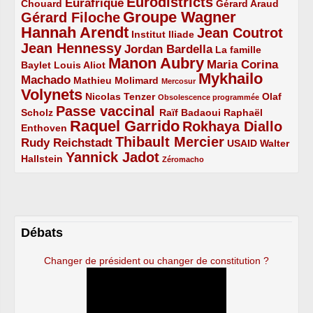
Eurodistricts
2/5
3/5
4/5
2/5
Eurafrique
Chouard
Gérard Araud
Groupe Wagner
Gérard Filoche
4/5
5/5
Hannah Arendt
Jean Coutrot
5/5
2/5
4/5
Institut Iliade
Jean Hennessy
4/5
3/5
Jordan Bardella
La famille
Manon Aubry
2/5
2/5
5/5
Maria Corina
Baylet
Louis Aliot
Mykhailo
Machado
3/5
2/5
1/5
Mathieu Molimard
Mercosur
Volynets
5/5
2/5
1/5
Nicolas Tenzer
Olaf
Obsolescence programmée
Passe vaccinal
2/5
4/5
2/5
Scholz
Raïf Badaoui
Raphaël
Raquel Garrido
Rokhaya Diallo
2/5
5/5
4/5
Enthoven
Thibault Mercier
Rudy Reichstadt
3/5
4/5
2/5
USAID
Walter
Yannick Jadot
2/5
4/5
1/5
Hallstein
Zéromacho
Débats
Changer de président ou changer de constitution ?