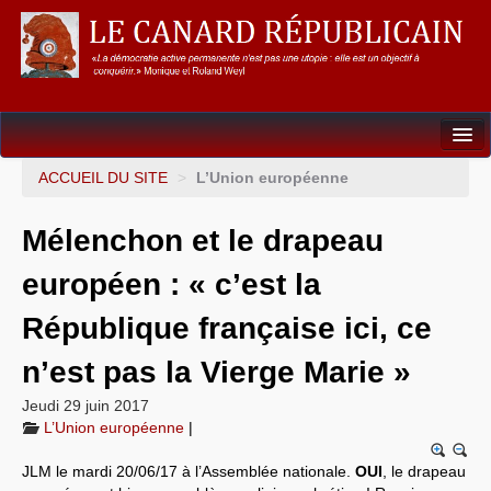
Dossiers
ACCUEIL DU SITE
>
L’Union européenne
L’Union européenne
Mélenchon et le drapeau
Points de repères
européen : « c’est la
Un éléphant, ça trompe énormément !
République française ici, ce
Gouvernance mondiale & mondialisation
n’est pas la Vierge Marie »
International
Jeudi 29 juin 2017
L’Union européenne
|
Résistances
JLM le mardi 20/06/17 à l’Assemblée nationale.
OUI
, le drapeau
L’Empire américain