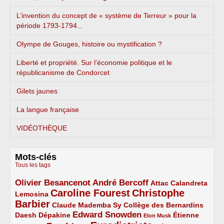
L’invention du concept de « système de Terreur » pour la
période 1793-1794...
Olympe de Gouges, histoire ou mystification ?
Liberté et propriété. Sur l’économie politique et le
républicanisme de Condorcet
Gilets jaunes
La langue française
VIDÉOTHÈQUE
Mots-clés
Tous les tags
Olivier Besancenot
André Bercoff
3/5
3/5
2/5
Attac
Calandreta
Caroline Fourest
Christophe
2/5
4/5
Lemosina
Barbier
4/5
2/5
2/5
Claude Mademba Sy
Collège des Bernardins
Edward Snowden
Daesh
2/5
2/5
3/5
1/5
Dépakine
Étienne
Elon Musk