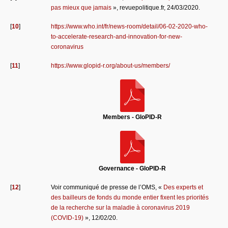
pas mieux que jamais
», revuepolitique.fr, 24/03/2020.
[
10
]
https://www.who.int/fr/news-room/detail/06-02-2020-who-
to-accelerate-research-and-innovation-for-new-
coronavirus
[
11
]
https://www.glopid-r.org/about-us/members/
Members - GloPID-R
Governance - GloPID-R
[
12
]
Voir communiqué de presse de l’OMS, «
Des experts et
des bailleurs de fonds du monde entier fixent les priorités
de la recherche sur la maladie à coronavirus 2019
(COVID-19)
», 12/02/20.