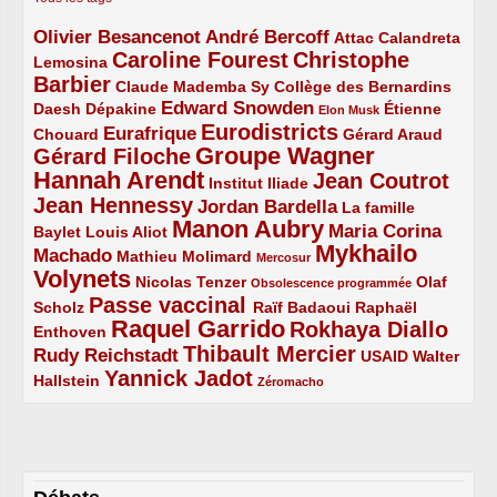
Olivier Besancenot
André Bercoff
3/5
3/5
2/5
Attac
Calandreta
Caroline Fourest
Christophe
2/5
4/5
Lemosina
Barbier
4/5
2/5
2/5
Claude Mademba Sy
Collège des Bernardins
Edward Snowden
Daesh
2/5
2/5
3/5
1/5
Dépakine
Étienne
Elon Musk
Eurodistricts
2/5
3/5
4/5
2/5
Eurafrique
Chouard
Gérard Araud
Groupe Wagner
Gérard Filoche
4/5
5/5
Hannah Arendt
Jean Coutrot
5/5
2/5
4/5
Institut Iliade
Jean Hennessy
4/5
3/5
Jordan Bardella
La famille
Manon Aubry
2/5
2/5
5/5
Maria Corina
Baylet
Louis Aliot
Mykhailo
Machado
3/5
2/5
1/5
Mathieu Molimard
Mercosur
Volynets
5/5
2/5
1/5
Nicolas Tenzer
Olaf
Obsolescence programmée
Passe vaccinal
2/5
4/5
2/5
Scholz
Raïf Badaoui
Raphaël
Raquel Garrido
Rokhaya Diallo
2/5
5/5
4/5
Enthoven
Thibault Mercier
Rudy Reichstadt
3/5
4/5
2/5
USAID
Walter
Yannick Jadot
2/5
4/5
1/5
Hallstein
Zéromacho