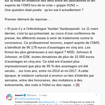
sur la mise en évidence des liens entre les laboratoires et les
experts de l’OMS lors de la crise « grippe H1N1 ».
Systèmes & société sous contrôle
Une question était posée : qu’en est-il actuellement ?
Nouvelles de l’antirépublique
Premier élément de réponse... :
Crises "Covid-19 & H1N1"
« Et puis il y a l’infectiologue Yazdan Yazdanpanah. Le 11 mars
dernier, c’est lui qui présentait, au cours d’une conférence de
Guerre en Ukraine
presse, les différents essais à venir de traitements contre le
coronavirus. Ce professionnel reconnu, expert auprès de l’OMS,
a bénéficié de 96 178 euros d’avantages en cinq ans. Les
firmes les plus généreuses à son égard ? MSD, Johnson &
Johnson, et GSK, toutes donatrices de plus de 15 000 euros
d’avantages en cinq ans. Ce total est d’autant plus
impressionnant que plus de 95 % des avantages ont été
versés… sur trois ans, entre mi-2014 et mi-2017. A cette
époque, le médecin carburait à environ un lien d’intérêts par
semaine, entre des honoraires, des invitations à des
événements, des nuits à l’hôtel ou des repas. »
[
3
]