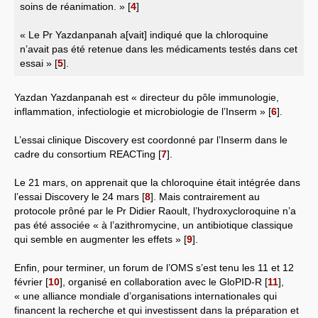
soins de réanimation. »
[
4
]
« Le Pr Yazdanpanah a[vait] indiqué que la chloroquine
n’avait pas été retenue dans les médicaments testés dans cet
essai »
[
5
]
.
Yazdan Yazdanpanah est « directeur du pôle immunologie,
inflammation, infectiologie et microbiologie de l’Inserm »
[
6
]
.
L’essai clinique Discovery est coordonné par l’Inserm dans le
cadre du consortium REACTing
[
7
]
.
Le 21 mars, on apprenait que la chloroquine était intégrée dans
l’essai Discovery le 24 mars
[
8
]
. Mais contrairement au
protocole prôné par le Pr Didier Raoult, l’hydroxycloroquine n’a
pas été associée « à l’azithromycine, un antibiotique classique
qui semble en augmenter les effets »
[
9
]
.
Enfin, pour terminer, un forum de l’OMS s’est tenu les 11 et 12
février
[
10
]
, organisé en collaboration avec le GloPID-R
[
11
]
,
« une alliance mondiale d’organisations internationales qui
financent la recherche et qui investissent dans la préparation et