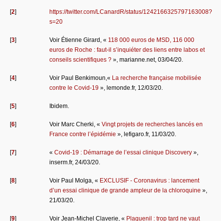
[
2
]
https://twitter.com/LCanardR/status/1242166325797163008?
s=20
[
3
]
Voir Étienne Girard, «
118 000 euros de MSD, 116 000
euros de Roche : faut-il s’inquiéter des liens entre labos et
conseils scientifiques ?
», marianne.net, 03/04/20.
[
4
]
Voir Paul Benkimoun,«
La recherche française mobilisée
contre le Covid-19
», lemonde.fr, 12/03/20.
[
5
]
Ibidem.
[
6
]
Voir Marc Cherki, «
Vingt projets de recherches lancés en
France contre l’épidémie
», lefigaro.fr, 11/03/20.
[
7
]
«
Covid-19 : Démarrage de l’essai clinique Discovery
»,
inserm.fr, 24/03/20.
[
8
]
Voir Paul Molga, «
EXCLUSIF - Coronavirus : lancement
d’un essai clinique de grande ampleur de la chloroquine
»,
21/03/20.
[
9
]
Voir Jean-Michel Claverie, «
Plaquenil : trop tard ne vaut