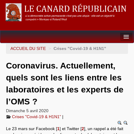
Dossiers
ACCUEIL DU SITE
>
Crises "Covid-19 & H1N1"
L’Union européenne
Coronavirus. Actuellement,
Points de repères
quels sont les liens entre les
Un éléphant, ça trompe énormément !
laboratoires et les experts de
Gouvernance mondiale & mondialisation
l’OMS ?
International
Dimanche 5 avril 2020
Crises "Covid-19 & H1N1"
|
Résistances
Le 23 mars sur Facebook
[
1
]
et Twitter
[
2
]
, un rappel a été fait
L’Empire américain