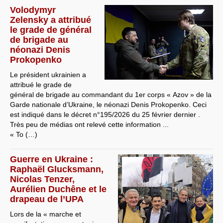
Volodymyr
Zelensky a attribué
le grade de général
de brigade au
néonazi Denis
Prokopenko
Le président ukrainien a
attribué le grade de
général de brigade au commandant du 1er corps « Azov » de la
Garde nationale d’Ukraine, le néonazi Denis Prokopenko. Ceci
est indiqué dans le décret n°195/2026 du 25 février dernier .
Très peu de médias ont relevé cette information ...
« To (…)
Guerre en Ukraine :
Raphaël Glucksmann,
Nicolas Tenzer,
Aurélien Duchêne et le
drapeau de l’UPA
Lors de la « marche et