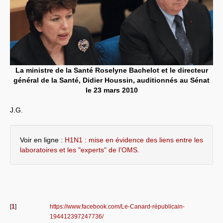
La ministre de la Santé Roselyne Bachelot et le directeur
général de la Santé, Didier Houssin, auditionnés au Sénat
le 23 mars 2010
J.G.
Voir en ligne :
H1N1 : mise en évidence des liens entre les
laboratoires et les "experts" de l’OMS.
[
1
]
https://www.facebook.com/Le-Canard-républicain-
194412397247736/