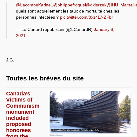
@LacombeKarine1
@philippefroguel
@gkierzek
@IHU_Marseill
quels sont actuellement les taux de mortalité chez les
personnes infectées ?
pic.twitter.com/8xz4ENZFbr
— Le Canard républicain (@LCanardR)
January 8,
2021
J.G.
Toutes les brèves du site
Canada’s
Victims of
Communism
monument
included
proposed
honorees
from the