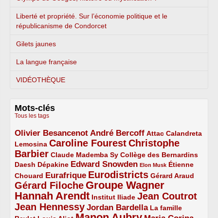
Liberté et propriété. Sur l’économie politique et le
républicanisme de Condorcet
Gilets jaunes
La langue française
VIDÉOTHÈQUE
Mots-clés
Tous les tags
Olivier Besancenot
André Bercoff
3/5
3/5
2/5
Attac
Calandreta
Caroline Fourest
Christophe
2/5
4/5
Lemosina
Barbier
4/5
2/5
2/5
Claude Mademba Sy
Collège des Bernardins
Edward Snowden
Daesh
2/5
2/5
3/5
1/5
Dépakine
Étienne
Elon Musk
Eurodistricts
2/5
3/5
4/5
2/5
Eurafrique
Chouard
Gérard Araud
Groupe Wagner
Gérard Filoche
4/5
5/5
Hannah Arendt
Jean Coutrot
5/5
2/5
4/5
Institut Iliade
Jean Hennessy
4/5
3/5
Jordan Bardella
La famille
Manon Aubry
2/5
2/5
5/5