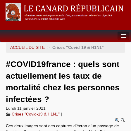
Dossiers
ACCUEIL DU SITE
>
Crises "Covid-19 & H1N1"
L’Union européenne
#COVID19france : quels sont
Points de repères
actuellement les taux de
Un éléphant, ça trompe énormément !
mortalité chez les personnes
Gouvernance mondiale & mondialisation
infectées ?
International
Lundi 11 janvier 2021
Crises "Covid-19 & H1N1"
|
Résistances
Ces deux images sont des captures d’écran d’un passage de
L’Empire américain