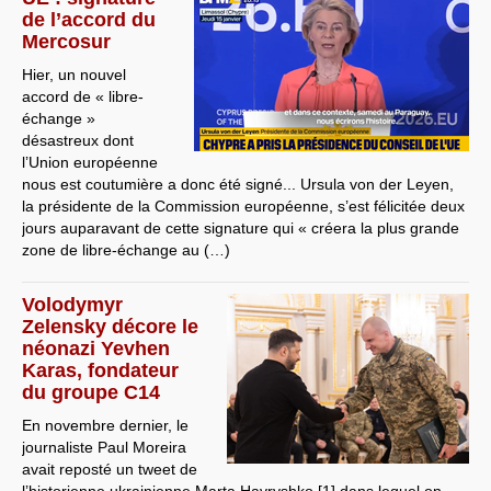
de l’accord du
Mercosur
Hier, un nouvel
accord de « libre-
échange »
désastreux dont
l’Union européenne
nous est coutumière a donc été signé... Ursula von der Leyen,
la présidente de la Commission européenne, s’est félicitée deux
jours auparavant de cette signature qui « créera la plus grande
zone de libre-échange au (…)
Volodymyr
Zelensky décore le
néonazi Yevhen
Karas, fondateur
du groupe C14
En novembre dernier, le
journaliste Paul Moreira
avait reposté un tweet de
l’historienne ukrainienne Marta Havryshko [1] dans lequel on