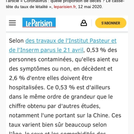
l’article « Coronavirus : quelle proportion de décès ? Le casse-
tête du taux de létalité »,
leparisien.fr
, 12 mai 2020.
Systèmes & société sous contrôle
Nouvelles de l’antirépublique
Crises "Covid-19 & H1N1"
Guerre en Ukraine