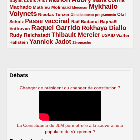
Maria Corina
Baylet
Louis Aliot
Mykhailo
Machado
3/5
2/5
1/5
Mathieu Molimard
Mercosur
Volynets
5/5
2/5
1/5
Nicolas Tenzer
Olaf
Obsolescence programmée
Passe vaccinal
2/5
4/5
2/5
Scholz
Raïf Badaoui
Raphaël
Raquel Garrido
Rokhaya Diallo
2/5
5/5
4/5
Enthoven
Thibault Mercier
Rudy Reichstadt
3/5
4/5
2/5
USAID
Walter
Yannick Jadot
2/5
4/5
1/5
Hallstein
Zéromacho
Débats
Changer de président ou changer de constitution ?
La Constituante de JLM permet-elle à la souveraineté
populaire de s’exprimer ?