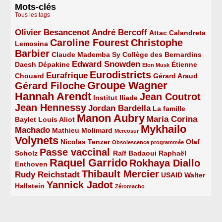
Mots-clés
Tous les tags
Olivier Besancenot
André Bercoff
3/5
3/5
2/5
Attac
Calandreta
Caroline Fourest
Christophe
2/5
4/5
Lemosina
Barbier
4/5
2/5
2/5
Claude Mademba Sy
Collège des Bernardins
Edward Snowden
Daesh
2/5
2/5
3/5
1/5
Dépakine
Étienne
Elon Musk
Eurodistricts
2/5
3/5
4/5
2/5
Eurafrique
Chouard
Gérard Araud
Groupe Wagner
Gérard Filoche
4/5
5/5
Hannah Arendt
Jean Coutrot
5/5
2/5
4/5
Institut Iliade
Jean Hennessy
4/5
3/5
Jordan Bardella
La famille
Manon Aubry
2/5
2/5
5/5
Maria Corina
Baylet
Louis Aliot
Mykhailo
Machado
3/5
2/5
1/5
Mathieu Molimard
Mercosur
Volynets
5/5
2/5
1/5
Nicolas Tenzer
Olaf
Obsolescence programmée
Passe vaccinal
2/5
4/5
2/5
Scholz
Raïf Badaoui
Raphaël
Raquel Garrido
Rokhaya Diallo
2/5
5/5
4/5
Enthoven
Thibault Mercier
Rudy Reichstadt
3/5
4/5
2/5
USAID
Walter
Yannick Jadot
2/5
4/5
1/5
Hallstein
Zéromacho