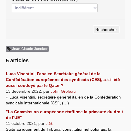
Systèmes & société sous contrôle
Nouvelles de l’antirépublique
Crises "Covid-19 & H1N1"
Guerre en Ukraine
Jean-Claude Juncker
5 articles
Luca Visentini, l’ancien Secrétaire général de la
Confédération européenne des syndicats (CES), a-t-il été
aussi soudoyé par le Qatar ?
13 décembre 2022
,
par
John Groleau
« Luca Visentini, secrétaire général italien de la Confédération
syndicale internationale [CSI], (…)
"La Commission européenne réaffirme la primauté du droit
de l’UE"
11 octobre 2021
,
par
J.G.
Suite au jugement du Tribunal constitutionnel polonais, la