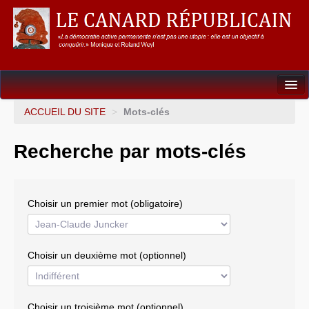
Dossiers
ACCUEIL DU SITE
>
Mots-clés
L’Union européenne
Recherche par mots-clés
Points de repères
Un éléphant, ça trompe énormément !
Choisir un premier mot (obligatoire)
Gouvernance mondiale & mondialisation
International
Choisir un deuxième mot (optionnel)
Résistances
L’Empire américain
Choisir un troisième mot (optionnel)