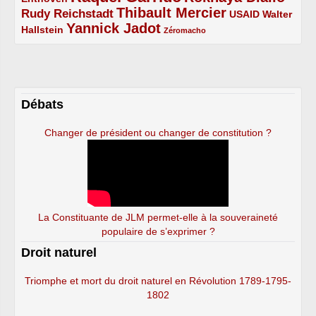
Thibault Mercier
Rudy Reichstadt
3/5
4/5
2/5
USAID
Walter
Yannick Jadot
2/5
4/5
1/5
Hallstein
Zéromacho
Débats
Changer de président ou changer de constitution ?
La Constituante de JLM permet-elle à la souveraineté
populaire de s’exprimer ?
Droit naturel
Triomphe et mort du droit naturel en Révolution 1789-1795-
1802