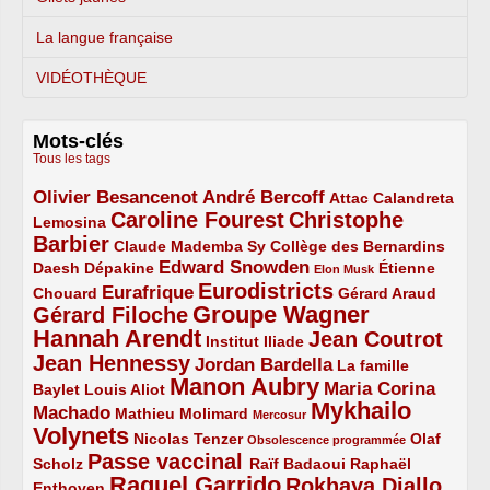
La langue française
VIDÉOTHÈQUE
Mots-clés
Tous les tags
Olivier Besancenot
André Bercoff
3/5
3/5
2/5
Attac
Calandreta
Caroline Fourest
Christophe
2/5
4/5
Lemosina
Barbier
4/5
2/5
2/5
Claude Mademba Sy
Collège des Bernardins
Edward Snowden
Daesh
2/5
2/5
3/5
1/5
Dépakine
Étienne
Elon Musk
Eurodistricts
2/5
3/5
4/5
2/5
Eurafrique
Chouard
Gérard Araud
Groupe Wagner
Gérard Filoche
4/5
5/5
Hannah Arendt
Jean Coutrot
5/5
2/5
4/5
Institut Iliade
Jean Hennessy
4/5
3/5
Jordan Bardella
La famille
Manon Aubry
2/5
2/5
5/5
Maria Corina
Baylet
Louis Aliot
Mykhailo
Machado
3/5
2/5
1/5
Mathieu Molimard
Mercosur
Volynets
5/5
2/5
1/5
Nicolas Tenzer
Olaf
Obsolescence programmée
Passe vaccinal
2/5
4/5
2/5
Scholz
Raïf Badaoui
Raphaël
Raquel Garrido
Rokhaya Diallo
2/5
5/5
4/5
Enthoven