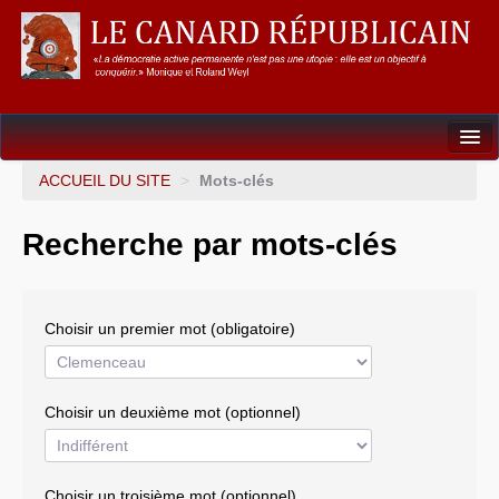
Dossiers
ACCUEIL DU SITE
>
Mots-clés
L’Union européenne
Recherche par mots-clés
Points de repères
Un éléphant, ça trompe énormément !
Choisir un premier mot (obligatoire)
Gouvernance mondiale & mondialisation
International
Choisir un deuxième mot (optionnel)
Résistances
L’Empire américain
Choisir un troisième mot (optionnel)