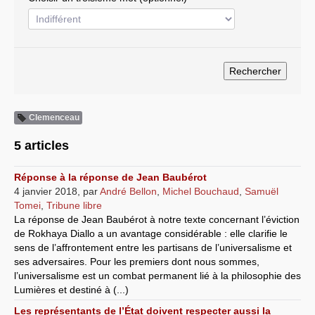
Systèmes & société sous contrôle
Nouvelles de l’antirépublique
Crises "Covid-19 & H1N1"
Guerre en Ukraine
Clemenceau
5 articles
Réponse à la réponse de Jean Baubérot
4 janvier 2018
,
par
André Bellon
,
Michel Bouchaud
,
Samuël
Tomei
,
Tribune libre
La réponse de Jean Baubérot à notre texte concernant l’éviction
de Rokhaya Diallo a un avantage considérable : elle clarifie le
sens de l’affrontement entre les partisans de l’universalisme et
ses adversaires. Pour les premiers dont nous sommes,
l’universalisme est un combat permanent lié à la philosophie des
Lumières et destiné à (...)
Les représentants de l’État doivent respecter aussi la