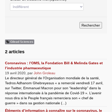
Systèmes & société sous contrôle
Nouvelles de l’antirépublique
Crises "Covid-19 & H1N1"
Guerre en Ukraine
Gilead Sciences
2 articles
Coronavirus : l’OMS, la Fondation Bill & Melinda Gates et
l’industrie pharmaceutique
19 avril 2020
,
par
John Groleau
Le directeur général de l’Organisation mondiale de la santé,
Tedros Adhanom Ghebreyesus « a remercié vendredi 17 avril,
sur Twitter, Emmanuel Macron pour son “leadership” dans la
réponse internationale à la pandémie de Covid-19 ». L’avenir
nous dira si le Peuple français remerciera son « chef de
guerre » dans sa gestion nationale (...)
Éléments d’information à connaître sur le coronavirus, le