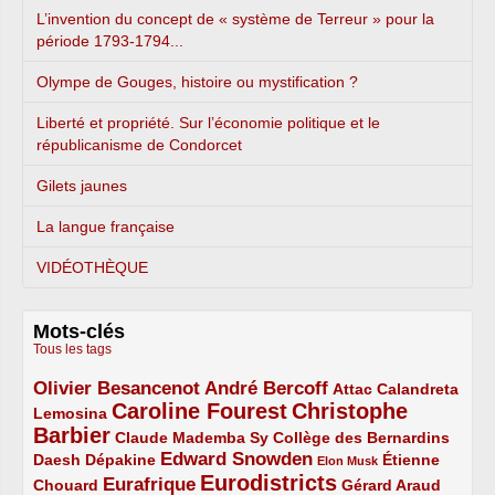
L’invention du concept de « système de Terreur » pour la
période 1793-1794...
Olympe de Gouges, histoire ou mystification ?
Liberté et propriété. Sur l’économie politique et le
républicanisme de Condorcet
Gilets jaunes
La langue française
VIDÉOTHÈQUE
Mots-clés
Tous les tags
Olivier Besancenot
André Bercoff
3/5
3/5
2/5
Attac
Calandreta
Caroline Fourest
Christophe
2/5
4/5
Lemosina
Barbier
4/5
2/5
2/5
Claude Mademba Sy
Collège des Bernardins
Edward Snowden
Daesh
2/5
2/5
3/5
1/5
Dépakine
Étienne
Elon Musk
Eurodistricts
2/5
3/5
4/5
2/5
Eurafrique
Chouard
Gérard Araud