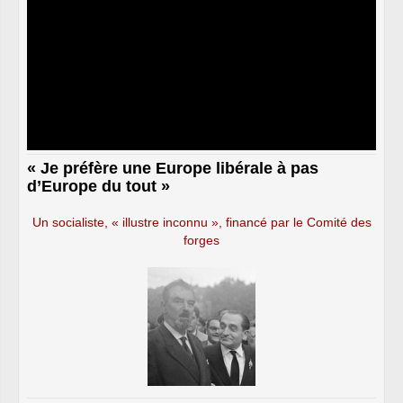
« Je préfère une Europe libérale à pas
d’Europe du tout »
Un socialiste, « illustre inconnu », financé par le Comité des
forges