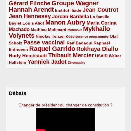
Groupe Wagner
Gérard Filoche
4/5
5/5
Hannah Arendt
Jean Coutrot
5/5
2/5
4/5
Institut Iliade
Jean Hennessy
4/5
3/5
Jordan Bardella
La famille
Manon Aubry
2/5
2/5
5/5
Maria Corina
Baylet
Louis Aliot
Mykhailo
Machado
3/5
2/5
1/5
Mathieu Molimard
Mercosur
Volynets
5/5
2/5
1/5
Nicolas Tenzer
Olaf
Obsolescence programmée
Passe vaccinal
2/5
4/5
2/5
Scholz
Raïf Badaoui
Raphaël
Raquel Garrido
Rokhaya Diallo
2/5
5/5
4/5
Enthoven
Thibault Mercier
Rudy Reichstadt
3/5
4/5
2/5
USAID
Walter
Yannick Jadot
2/5
4/5
1/5
Hallstein
Zéromacho
Débats
Changer de président ou changer de constitution ?