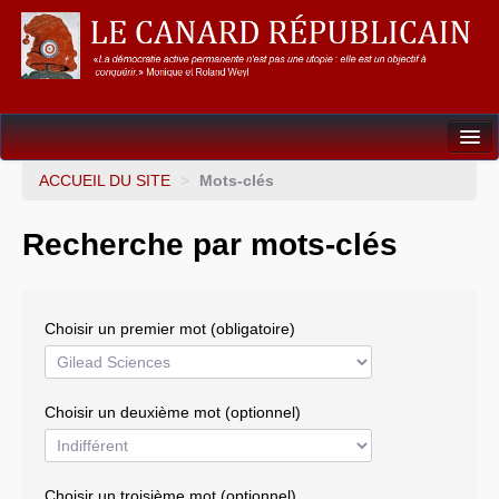
Dossiers
ACCUEIL DU SITE
>
Mots-clés
L’Union européenne
Recherche par mots-clés
Points de repères
Un éléphant, ça trompe énormément !
Choisir un premier mot (obligatoire)
Gouvernance mondiale & mondialisation
International
Choisir un deuxième mot (optionnel)
Résistances
L’Empire américain
Choisir un troisième mot (optionnel)