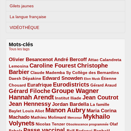
Gilets jaunes
La langue française
VIDÉOTHÈQUE
Mots-clés
Tous les tags
Olivier Besancenot
André Bercoff
3/5
3/5
2/5
Attac
Calandreta
Caroline Fourest
Christophe
2/5
4/5
Lemosina
Barbier
4/5
2/5
2/5
Claude Mademba Sy
Collège des Bernardins
Edward Snowden
Daesh
2/5
2/5
3/5
1/5
Dépakine
Étienne
Elon Musk
Eurodistricts
2/5
3/5
4/5
2/5
Eurafrique
Chouard
Gérard Araud
Groupe Wagner
Gérard Filoche
4/5
5/5
Hannah Arendt
Jean Coutrot
5/5
2/5
4/5
Institut Iliade
Jean Hennessy
4/5
3/5
Jordan Bardella
La famille
Manon Aubry
2/5
2/5
5/5
Maria Corina
Baylet
Louis Aliot
Mykhailo
Machado
3/5
2/5
1/5
Mathieu Molimard
Mercosur
Volynets
5/5
2/5
1/5
Nicolas Tenzer
Olaf
Obsolescence programmée
Passe vaccinal
2/5
4/5
2/5
Scholz
Raïf Badaoui
Raphaël