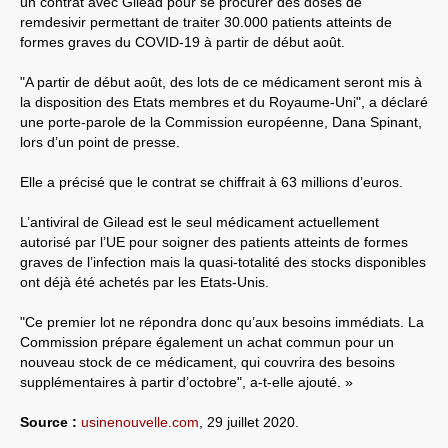
un contrat avec Gilead pour se procurer des doses de
remdesivir permettant de traiter 30.000 patients atteints de
Systèmes & société sous contrôle
formes graves du COVID-19 à partir de début août.
Nouvelles de l’antirépublique
"A partir de début août, des lots de ce médicament seront mis à
la disposition des Etats membres et du Royaume-Uni", a déclaré
Crises "Covid-19 & H1N1"
une porte-parole de la Commission européenne, Dana Spinant,
lors d’un point de presse.
Guerre en Ukraine
Elle a précisé que le contrat se chiffrait à 63 millions d’euros.
L’antiviral de Gilead est le seul médicament actuellement
autorisé par l’UE pour soigner des patients atteints de formes
graves de l’infection mais la quasi-totalité des stocks disponibles
ont déjà été achetés par les Etats-Unis.
"Ce premier lot ne répondra donc qu’aux besoins immédiats. La
Commission prépare également un achat commun pour un
nouveau stock de ce médicament, qui couvrira des besoins
supplémentaires à partir d’octobre", a-t-elle ajouté. »
Source :
usinenouvelle.com
, 29 juillet 2020.