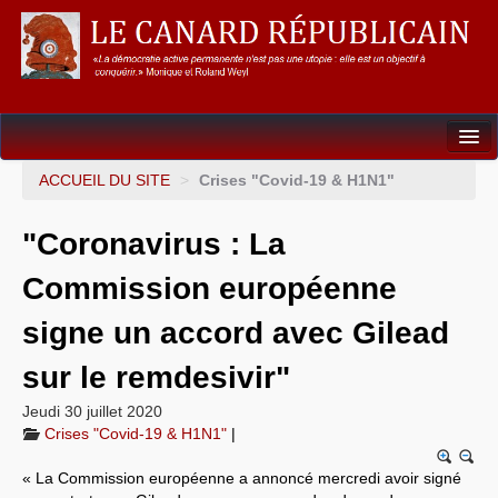
Dossiers
ACCUEIL DU SITE
>
Crises "Covid-19 & H1N1"
L’Union européenne
"Coronavirus : La
Points de repères
Commission européenne
Un éléphant, ça trompe énormément !
signe un accord avec Gilead
Gouvernance mondiale & mondialisation
sur le remdesivir"
International
Jeudi 30 juillet 2020
Crises "Covid-19 & H1N1"
|
Résistances
« La Commission européenne a annoncé mercredi avoir signé
L’Empire américain