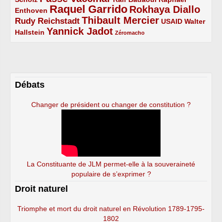
Raquel Garrido
Rokhaya Diallo
2/5
5/5
4/5
Enthoven
Thibault Mercier
Rudy Reichstadt
3/5
4/5
2/5
USAID
Walter
Yannick Jadot
2/5
4/5
1/5
Hallstein
Zéromacho
Débats
Changer de président ou changer de constitution ?
La Constituante de JLM permet-elle à la souveraineté
populaire de s’exprimer ?
Droit naturel
Triomphe et mort du droit naturel en Révolution 1789-1795-
1802