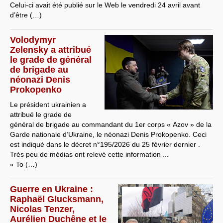
Celui-ci avait été publié sur le Web le vendredi 24 avril avant
d’être (…)
Volodymyr
Zelensky a attribué
le grade de général
de brigade au
néonazi Denis
Prokopenko
Le président ukrainien a
attribué le grade de
général de brigade au commandant du 1er corps « Azov » de la
Garde nationale d’Ukraine, le néonazi Denis Prokopenko. Ceci
est indiqué dans le décret n°195/2026 du 25 février dernier .
Très peu de médias ont relevé cette information ...
« To (…)
Guerre en Ukraine :
Raphaël Glucksmann,
Nicolas Tenzer,
Aurélien Duchêne et le