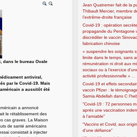
Jean Quatremer fait de la p
Thibault Mercier, membre d
l’extrême-droite française
Covid-19 : opération secrèt
propagande du Pentagone v
discréditer le vaccin Sinova
fabrication chinoise
« suspendre les soignants 
limite dans le temps, sans 
i, dans le bureau Ovale
rémunération ni droit aux m
sociaux ou à l’exercice d’un
activité professionnelle » ...
médicament antiviral,
tés par le Covid-19. Mais
Covid-19 et effets secondai
américain a aussitôt été
vaccin Pfizer : le témoignag
Samia Abdellah dans C l’he
"Covid-19 : 72 personnes m
méricain a annoncé
après une vaccination inde
it le rétablissement des
à l’amiable"
es cas graves. La Maison
"Vaccins et Covid, aux origi
tuts de santé américains
d’une défiance"
ssai consistait à injecter