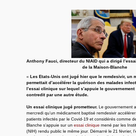
Anthony Fauci, directeur du NIAID qui a dirigé l’essa
de la Maison-Blanche
«
Les Etats-Unis ont jugé hier que le remdesivir, un 
permettait d’accélérer la guérison des malades infec
l’essai clinique sur lequel s’appuie le gouvernement 
contredit par une autre étude.
Un essai clinique jugé prometteur.
Le gouvernement a
mercredi qu’un médicament baptisé remdesivir accélérera
patients infectés par le Covid-19 et considérés comme d
Blanche s’appuie sur un
essai clinique
mené par les Insti
(NIH) rendu public le même jour. Démarré le 21 février, l’e