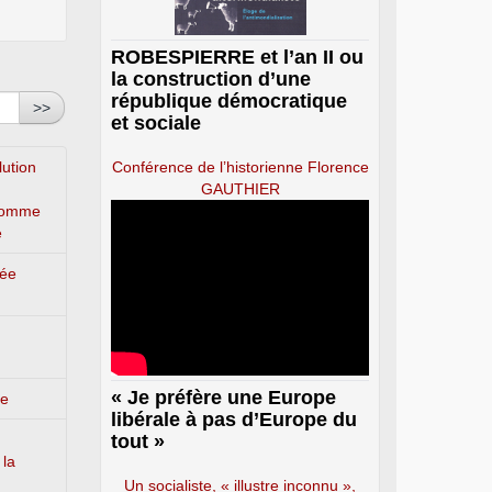
ROBESPIERRE et l’an II ou
la construction d’une
république démocratique
>>
et sociale
lution
Conférence de l’historienne Florence
GAUTHIER
’homme
e
lée
« Je préfère une Europe
ge
libérale à pas d’Europe du
tout »
 la
Un socialiste, « illustre inconnu »,