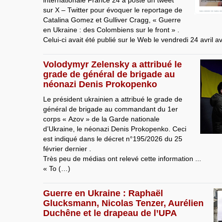
internationale France 24 a posté un tweet
sur X – Twitter pour évoquer le reportage de
Catalina Gomez et Gulliver Cragg, « Guerre
en Ukraine : des Colombiens sur le front » .
Celui-ci avait été publié sur le Web le vendredi 24 avril a
Volodymyr Zelensky a attribué le
grade de général de brigade au
néonazi Denis Prokopenko
Le président ukrainien a attribué le grade de
général de brigade au commandant du 1er
corps « Azov » de la Garde nationale
d’Ukraine, le néonazi Denis Prokopenko. Ceci
est indiqué dans le décret n°195/2026 du 25
février dernier .
Très peu de médias ont relevé cette information ...
« To (…)
Guerre en Ukraine : Raphaël
Glucksmann, Nicolas Tenzer, Aurélien
Duchêne et le drapeau de l’UPA