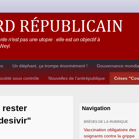
es
Un éléphant, ça trompe énormément !
Gouvernance mondial
ciété sous contrôle
Nouvelles de l’antirépublique
Crises "Co
 rester
Navigation
desivir"
BRÈVES DE LA RUBRIQUE
Vaccination obligatoire des
soignants contre la grippe