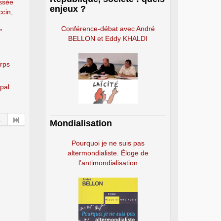
assée
enjeux ?
ccin,
Conférence-débat avec André
"
BELLON et Eddy KHALDI
orps
ipal
..
Mondialisation
Pourquoi je ne suis pas
altermondialiste. Éloge de
l’antimondialisation