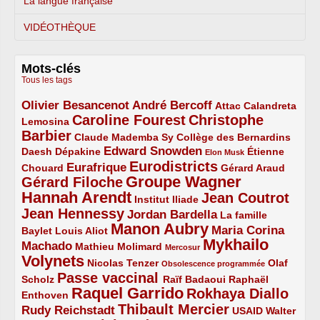
La langue française
VIDÉOTHÈQUE
Mots-clés
Tous les tags
Olivier Besancenot
André Bercoff
3/5
3/5
2/5
Attac
Calandreta
Caroline Fourest
Christophe
2/5
4/5
Lemosina
Barbier
4/5
2/5
2/5
Claude Mademba Sy
Collège des Bernardins
Edward Snowden
Daesh
2/5
2/5
3/5
1/5
Dépakine
Étienne
Elon Musk
Eurodistricts
2/5
3/5
4/5
2/5
Eurafrique
Chouard
Gérard Araud
Groupe Wagner
Gérard Filoche
4/5
5/5
Hannah Arendt
Jean Coutrot
5/5
2/5
4/5
Institut Iliade
Jean Hennessy
4/5
3/5
Jordan Bardella
La famille
Manon Aubry
2/5
2/5
5/5
Maria Corina
Baylet
Louis Aliot
Mykhailo
Machado
3/5
2/5
1/5
Mathieu Molimard
Mercosur
Volynets
5/5
2/5
1/5
Nicolas Tenzer
Olaf
Obsolescence programmée
Passe vaccinal
2/5
4/5
2/5
Scholz
Raïf Badaoui
Raphaël
Raquel Garrido
Rokhaya Diallo
2/5
5/5
4/5
Enthoven
Thibault Mercier
Rudy Reichstadt
3/5
4/5
2/5
USAID
Walter