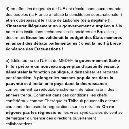
d) en effet, les dirigeants de l’UE ont résolu, sans aucun mandat
des peuples (la France a refusé la constitution supranationale !)
et en outrepassant le Traité de Lisbonne (déjà illégitime !),
d’
instaurer illégalement un « gouvernement européen »
à la
botte des institutions technocratico-financières de Bruxelles ;
désormais
Bruxelles validerait le budget des États membres
en amont des débats parlementaires : c’est la mort à brève
échéance des États-nations !
e) fidèle toutou de l’UE et du MEDEF,
le gouvernement Sarko-
Fillon prépare un nouveau super-plan d’austérité visant à
démanteler la fonction publique
, à déstabiliser les retraites
par répartition, à
plonger les masses populaires dans la
pauvreté et à installer le pays dans la décroissance
,
conformément au redoutable schéma « déflationniste » des
années trente. Comment dans ces conditions, les chefs
confédéraux comme Chérèque et Thibault peuvent-ils encore
cautionner les pseudo-négociations sur les retraites.
On ne
négocie pas les régressions
, les vrais syndicalistes doivent se
démarquer d’urgence des directions ouvertement
collaboratrices !