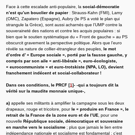
Face à cette escalade anti-populaire, la
social-démocratie
n’est qu’un bouclier de papier
: Strauss-Kahn (FMI), Lamy
(OMC), Zapatero (Espagne), Aubry (le PS a voté le plan qui
strangule la Grèce), sont aussi acharnés que l’UMP contre la
souveraineté des nations et contre les acquis populaires : si
bien que le soutien systématique du « Front de gauche » au PS
obscurcit gravement la perspective politique. Alors que l’euro
révèle sa nature de collier-étrangleur des peuples,
le mot
d’ordre d’ « Europe sociale », porté par la fausse gauche, y
compris par son aile « anti-libérale », euro-écologiste,
« eurocommuniste » et euro-trotskiste (NPA, LO), devient
franchement indécent et social-collaborateur !
Dans ces conditions, le PRCF
[
1
]
- -qui a toujours dit la
vérité sur la maudite monnaie unique-,
a)
appelle ses militants à amplifier la campagne sous les deux
drapeaux, rouge et tricolore, pour
le « produire en France », le
retrait de la France de la zone euro et de l’UE
, pour une
nouvelle
République sociale, démocratique et souveraine
en marche vers le socialisme
; plus que jamais le lien entre
indépendance nationale et socialisme est fondamental ; c’est