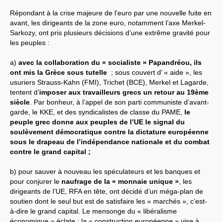
Répondant à la crise majeure de l’euro par une nouvelle fuite en
Systèmes & société sous contrôle
avant, les dirigeants de la zone euro, notamment l’axe Merkel-
Sarkozy, ont pris plusieurs décisions d’une extrême gravité pour
Nouvelles de l’antirépublique
les peuples :
Crises "Covid-19 & H1N1"
a)
avec la collaboration du « socialiste » Papandréou, ils
ont mis la Grèce sous tutelle
; sous couvert d’ « aide », les
Guerre en Ukraine
usuriers Strauss-Kahn (FMI), Trichet (BCE), Merkel et Lagarde,
tentent d’
imposer aux travailleurs grecs un retour au 19ème
siècle
. Par bonheur, à l’appel de son parti communiste d’avant-
garde, le KKE, et des syndicalistes de classe du PAME,
le
peuple grec donne aux peuples de l’UE le signal du
soulèvement démocratique contre la dictature européenne
sous le drapeau de l’indépendance nationale et du combat
contre le grand capital ;
b) pour sauver à nouveau les spéculateurs et les banques et
pour conjurer le
naufrage de la « monnaie unique »
, les
dirigeants de l’UE, RFA en tête, ont décidé d’un méga-plan de
soutien dont le seul but est de satisfaire les « marchés », c’est-
à-dire le grand capital. Le mensonge du « libéralisme
économique » éclate : la « construction européenne » vise à