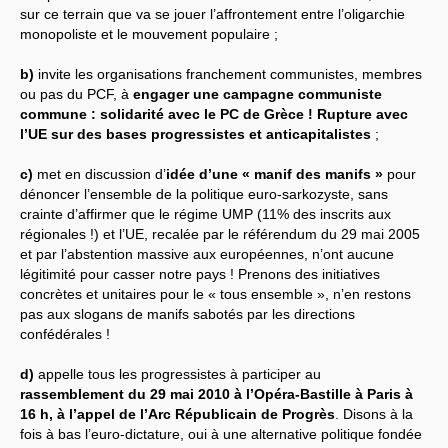
sur ce terrain que va se jouer l’affrontement entre l’oligarchie
monopoliste et le mouvement populaire ;
b)
invite les organisations franchement communistes, membres
ou pas du PCF, à
engager une campagne communiste
commune : solidarité avec le PC de Grèce ! Rupture avec
l’UE sur des bases progressistes et anticapitalistes
;
c)
met en discussion d’
idée d’une « manif des manifs »
pour
dénoncer l’ensemble de la politique euro-sarkozyste, sans
crainte d’affirmer que le régime UMP (11% des inscrits aux
régionales !) et l’UE, recalée par le référendum du 29 mai 2005
et par l’abstention massive aux européennes, n’ont aucune
légitimité pour casser notre pays ! Prenons des initiatives
concrètes et unitaires pour le « tous ensemble », n’en restons
pas aux slogans de manifs sabotés par les directions
confédérales !
d)
appelle tous les progressistes à participer au
rassemblement du 29 mai 2010 à l’Opéra-Bastille à Paris à
16 h, à l’appel de l’Arc Républicain de Progrès
. Disons à la
fois à bas l’euro-dictature, oui à une alternative politique fondée