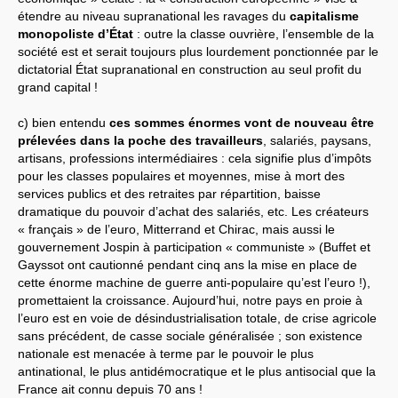
étendre au niveau supranational les ravages du
capitalisme
monopoliste d’État
: outre la classe ouvrière, l’ensemble de la
société est et serait toujours plus lourdement ponctionnée par le
dictatorial État supranational en construction au seul profit du
grand capital !
c) bien entendu
ces sommes énormes vont de nouveau être
prélevées dans la poche des travailleurs
, salariés, paysans,
artisans, professions intermédiaires : cela signifie plus d’impôts
pour les classes populaires et moyennes, mise à mort des
services publics et des retraites par répartition, baisse
dramatique du pouvoir d’achat des salariés, etc. Les créateurs
« français » de l’euro, Mitterrand et Chirac, mais aussi le
gouvernement Jospin à participation « communiste » (Buffet et
Gayssot ont cautionné pendant cinq ans la mise en place de
cette énorme machine de guerre anti-populaire qu’est l’euro !),
promettaient la croissance. Aujourd’hui, notre pays en proie à
l’euro est en voie de désindustrialisation totale, de crise agricole
sans précédent, de casse sociale généralisée ; son existence
nationale est menacée à terme par le pouvoir le plus
antinational, le plus antidémocratique et le plus antisocial que la
France ait connu depuis 70 ans !