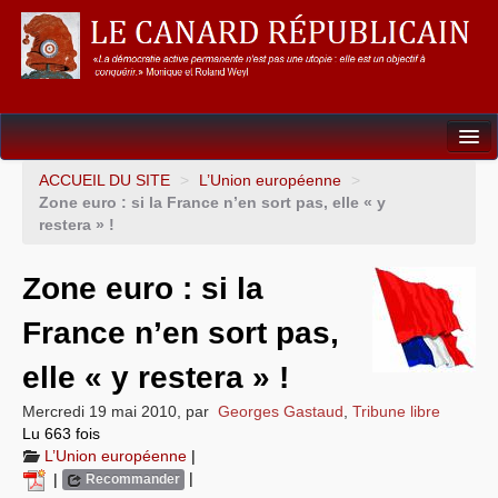
Dossiers
ACCUEIL DU SITE
>
L’Union européenne
>
Zone euro : si la France n’en sort pas, elle « y
L’Union européenne
restera » !
Points de repères
Zone euro : si la
Un éléphant, ça trompe énormément !
France n’en sort pas,
Gouvernance mondiale & mondialisation
elle « y restera » !
International
Mercredi 19 mai 2010
,
par
Georges Gastaud
,
Tribune libre
Lu 663 fois
Résistances
L’Union européenne
|
|
|
Recommander
L’Empire américain