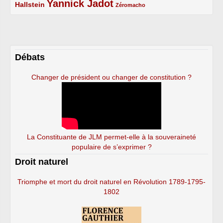
Yannick Jadot
2/5
4/5
1/5
Hallstein
Zéromacho
Débats
Changer de président ou changer de constitution ?
La Constituante de JLM permet-elle à la souveraineté
populaire de s’exprimer ?
Droit naturel
Triomphe et mort du droit naturel en Révolution 1789-1795-
1802