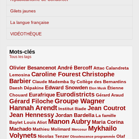
Gilets jaunes
La langue française
VIDÉOTHÈQUE
Mots-clés
Tous les tags
Olivier Besancenot
André Bercoff
3/5
3/5
2/5
Attac
Calandreta
Caroline Fourest
Christophe
2/5
4/5
Lemosina
Barbier
4/5
2/5
2/5
Claude Mademba Sy
Collège des Bernardins
Edward Snowden
Daesh
2/5
2/5
3/5
1/5
Dépakine
Étienne
Elon Musk
Eurodistricts
2/5
3/5
4/5
2/5
Eurafrique
Chouard
Gérard Araud
Groupe Wagner
Gérard Filoche
4/5
5/5
Hannah Arendt
Jean Coutrot
5/5
2/5
4/5
Institut Iliade
Jean Hennessy
4/5
3/5
Jordan Bardella
La famille
Manon Aubry
2/5
2/5
5/5
Maria Corina
Baylet
Louis Aliot
Mykhailo
Machado
3/5
2/5
1/5
Mathieu Molimard
Mercosur
Volynets
5/5
2/5
1/5
Nicolas Tenzer
Olaf
Obsolescence programmée