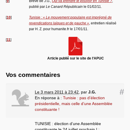
[
9
]
Brève de J.G.,
Qui va prendre le pouvoir en Tunisie ?
,
publié par
Le Canard Républicain
le 01/02/11.
[
10
]
Tunisie : « Le mouvement populaire est imprégné de
revendications laïques et de gauche »
, entretien réalisé
par H. Z. pour humanite.fr le 17/01/11.
[
11
]
Article publié sur le site de l’APUC
Vos commentaires
#
Le 3 mars 2011 à 23:42
,
par
J.G.
En réponse à :
Tunisie : pas d’élection
présidentielle, mais celle d’une Assemblée
constituante !
TUNISIE : élection d’une Assemblée
constituante le 24 juillet prochain ! :