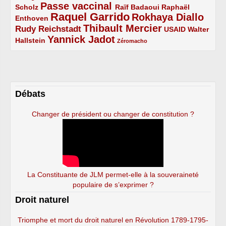
Passe vaccinal
2/5
4/5
2/5
Scholz
Raïf Badaoui
Raphaël
Raquel Garrido
Rokhaya Diallo
2/5
5/5
4/5
Enthoven
Thibault Mercier
Rudy Reichstadt
3/5
4/5
2/5
USAID
Walter
Yannick Jadot
2/5
4/5
1/5
Hallstein
Zéromacho
Débats
Changer de président ou changer de constitution ?
La Constituante de JLM permet-elle à la souveraineté
populaire de s’exprimer ?
Droit naturel
Triomphe et mort du droit naturel en Révolution 1789-1795-