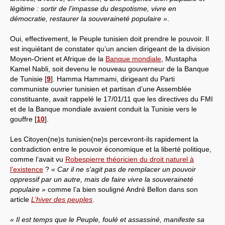
légitime : sortir de l’impasse du despotisme, vivre en
démocratie, restaurer la souveraineté populaire »
.
Oui, effectivement, le Peuple tunisien doit prendre le pouvoir. Il
est inquiétant de constater qu’un ancien dirigeant de la division
Moyen-Orient et Afrique de la
Banque mondiale
, Mustapha
Kamel Nabli, soit devenu le nouveau gouverneur de la Banque
de Tunisie
[
9
]
. Hamma Hammami, dirigeant du Parti
communiste ouvrier tunisien et partisan d’une Assemblée
constituante, avait rappelé le 17/01/11 que les directives du FMI
et de la Banque mondiale avaient conduit la Tunisie vers le
gouffre
[
10
]
.
Les Citoyen(ne)s tunisien(ne)s percevront-ils rapidement la
contradiction entre le pouvoir économique et la liberté politique,
comme l’avait vu
Robespierre théoricien du droit naturel à
l’existence
?
« Car il ne s’agit pas de remplacer un pouvoir
oppressif par un autre, mais de faire vivre la souveraineté
populaire »
comme l’a bien souligné André Bellon dans son
article
L’hiver des peuples
.
« Il est temps que le Peuple, foulé et assassiné, manifeste sa