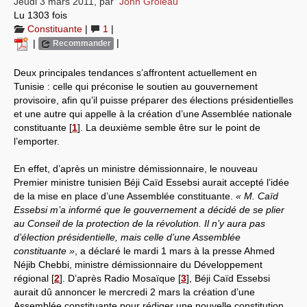
Jeudi 3 mars 2011
,
par
John Groleau
Lu 1303 fois
Systèmes & société sous contrôle
Constituante
|
1
|
|
|
Recommander
Nouvelles de l’antirépublique
Deux principales tendances s’affrontent actuellement en
Crises "Covid-19 & H1N1"
Tunisie : celle qui préconise le soutien au gouvernement
provisoire, afin qu’il puisse préparer des élections présidentielles
Guerre en Ukraine
et une autre qui appelle à la création d’une Assemblée nationale
constituante
[
1
]
. La deuxième semble être sur le point de
l’emporter.
En effet, d’après un ministre démissionnaire, le nouveau
Premier ministre tunisien Béji Caïd Essebsi aurait accepté l’idée
de la mise en place d’une Assemblée constituante.
« M. Caïd
Essebsi m’a informé que le gouvernement a décidé de se plier
au Conseil de la protection de la révolution. Il n’y aura pas
d’élection présidentielle, mais celle d’une Assemblée
constituante »
, a déclaré le mardi 1 mars à la presse Ahmed
Néjib Chebbi, ministre démissionnaire du Développement
régional
[
2
]
. D’après Radio Mosaïque
[
3
]
, Béji Caïd Essebsi
aurait dû annoncer le mercredi 2 mars la création d’une
Assemblée constituante pour rédiger une nouvelle constitution,