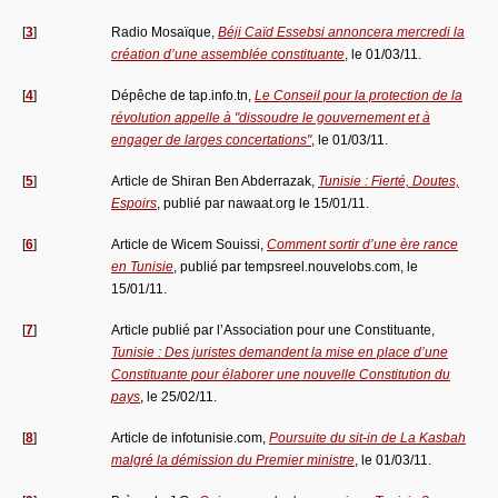
[
3
]
Radio Mosaïque,
Béji Caïd Essebsi annoncera mercredi la
création d’une assemblée constituante
, le 01/03/11.
[
4
]
Dépêche de tap.info.tn,
Le Conseil pour la protection de la
révolution appelle à "dissoudre le gouvernement et à
engager de larges concertations"
, le 01/03/11.
[
5
]
Article de Shiran Ben Abderrazak,
Tunisie : Fierté, Doutes,
Espoirs
, publié par nawaat.org le 15/01/11.
[
6
]
Article de Wicem Souissi,
Comment sortir d’une ère rance
en Tunisie
, publié par tempsreel.nouvelobs.com, le
15/01/11.
[
7
]
Article publié par l’Association pour une Constituante,
Tunisie : Des juristes demandent la mise en place d’une
Constituante pour élaborer une nouvelle Constitution du
pays
, le 25/02/11.
[
8
]
Article de infotunisie.com,
Poursuite du sit-in de La Kasbah
malgré la démission du Premier ministre
, le 01/03/11.