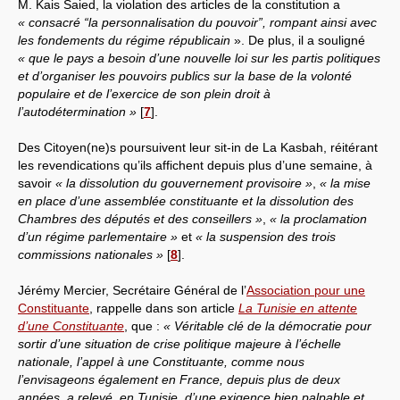
M. Kais Saied, la violation des articles de la constitution a
« consacré “la personnalisation du pouvoir”, rompant ainsi avec
les fondements du régime républicain
». De plus, il a souligné
« que le pays a besoin d’une nouvelle loi sur les partis politiques
et d’organiser les pouvoirs publics sur la base de la volonté
populaire et de l’exercice de son plein droit à
l’autodétermination »
[
7
]
.
Des Citoyen(ne)s poursuivent leur sit-in de La Kasbah, réitérant
les revendications qu’ils affichent depuis plus d’une semaine, à
savoir
« la dissolution du gouvernement provisoire »
,
« la mise
en place d’une assemblée constituante et la dissolution des
Chambres des députés et des conseillers »
,
« la proclamation
d’un régime parlementaire »
et
« la suspension des trois
commissions nationales »
[
8
]
.
Jérémy Mercier, Secrétaire Général de l’
Association pour une
Constituante
, rappelle dans son article
La Tunisie en attente
d’une Constituante
, que :
« Véritable clé de la démocratie pour
sortir d’une situation de crise politique majeure à l’échelle
nationale, l’appel à une Constituante, comme nous
l’envisageons également en France, depuis plus de deux
années, a relevé, en Tunisie, d’une exigence bien palpable et