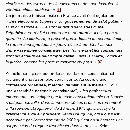
citadins et des ruraux, des intellectuels et des non instruits : la
véritable chose publique. »
[
5
]
Un journaliste tunisien exilé en France avait écrit également :
« Des élections anticipées ? Un gouvernement de salut public ?
D’union nationale ? Ce sont autant d’habillages d’une
République en réalité contournée et détournée. Il n’y a pas de
garantie. Au contraire, à présent que le besoin en est manifeste,
la rue en témoigne tous les jours, place à un débat au sein
d’une Assemblée constituante. Les Tunisiens et les Tunisiennes
sont les acteurs de leur propre destin. Dans la liberté, l’ordre et
la justice, comme les porte le triptyque du pays. »
[
6
]
Actuellement, plusieurs professeurs de droit constitutionnel
réclament une Assemblée constituante. Au cours d’une
conférence organisée, mercredi dernier, sur le thème : “Pour
une assemblée nationale constituante”,
« les professeurs
intervenants ont indiqué que la crise constitutionnelle en Tunisie
n’est pas nouvelle, dans la mesure où ses prémices remontent
à “la révision abrogatoire” du 19 mars 1975 qui a octroyé la
présidence à vie au président Habib Bourguiba, crise qui s’est
accentuée par l’amendement de 2002 qui est en substance une
suppression du régime républicain dans le pays »
. Selon