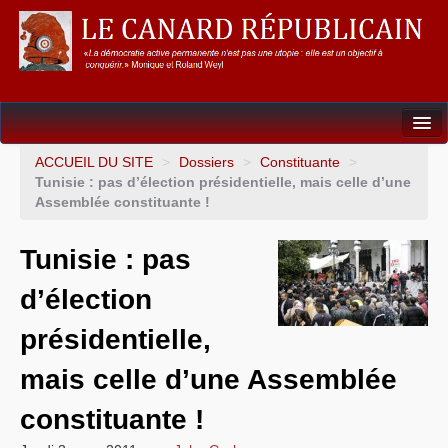
Dossiers
ACCUEIL DU SITE
>
Dossiers
>
Constituante
>
Tunisie : pas d’élection présidentielle, mais celle d’une
L’Union européenne
Assemblée constituante !
Points de repères
Tunisie : pas
Un éléphant, ça trompe énormément !
d’élection
Gouvernance mondiale & mondialisation
présidentielle,
International
mais celle d’une Assemblée
Résistances
constituante !
L’Empire américain