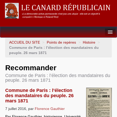
Dossiers
ACCUEIL DU SITE
>
Points de repères
>
Histoire
>
Commune de Paris : l’élection des mandataires du
L’Union européenne
peuple. 26 mars 1871
Points de repères
Recommander
Un éléphant, ça trompe énormément !
Commune de Paris : l’élection des mandataires du
peuple. 26 mars 1871
Gouvernance mondiale & mondialisation
Commune de Paris : l’élection
International
des mandataires du peuple. 26
mars 1871
Résistances
7 juillet 2016
,
par
Florence Gauthier
L’Empire américain
Par Florence Gauthier, historienne, Université