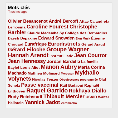
Mots-clés
Tous les tags
Olivier Besancenot
André Bercoff
3/5
3/5
2/5
Attac
Calandreta
Caroline Fourest
Christophe
2/5
4/5
Lemosina
Barbier
4/5
2/5
2/5
Claude Mademba Sy
Collège des Bernardins
Edward Snowden
Daesh
2/5
2/5
3/5
1/5
Dépakine
Étienne
Elon Musk
Eurodistricts
2/5
3/5
4/5
2/5
Eurafrique
Chouard
Gérard Araud
Groupe Wagner
Gérard Filoche
4/5
5/5
Hannah Arendt
Jean Coutrot
5/5
2/5
4/5
Institut Iliade
Jean Hennessy
4/5
3/5
Jordan Bardella
La famille
Manon Aubry
2/5
2/5
5/5
Maria Corina
Baylet
Louis Aliot
Mykhailo
Machado
3/5
2/5
1/5
Mathieu Molimard
Mercosur
Volynets
5/5
2/5
1/5
Nicolas Tenzer
Olaf
Obsolescence programmée
Passe vaccinal
2/5
4/5
2/5
Scholz
Raïf Badaoui
Raphaël
Raquel Garrido
Rokhaya Diallo
2/5
5/5
4/5
Enthoven
Thibault Mercier
Rudy Reichstadt
3/5
4/5
2/5
USAID
Walter
Yannick Jadot
2/5
4/5
1/5
Hallstein
Zéromacho