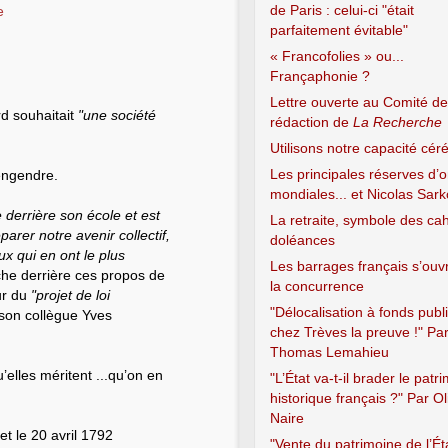
de Paris : celui-ci "était
e
parfaitement évitable"
« Francofolies » ou...
Françaphonie ?
Lettre ouverte au Comité de
d souhaitait
"une société
rédaction de
La Recherche
Utilisons notre capacité céré
Les principales réserves d’o
 engendre.
mondiales... et Nicolas Sar
derrière son école et est
La retraite, symbole des ca
arer notre avenir collectif,
doléances
ux qui en ont le plus
Les barrages français s’ouv
ache derrière ces propos de
la concurrence
ur du
"projet de loi
"Délocalisation à fonds publ
son collègue Yves
chez Trèves la preuve !" Pa
Thomas Lemahieu
elles méritent ...qu’on en
"L’État va-t-il brader le patr
historique français ?" Par Ol
Naire
t le 20 avril 1792
"Vente du patrimoine de l’Éta