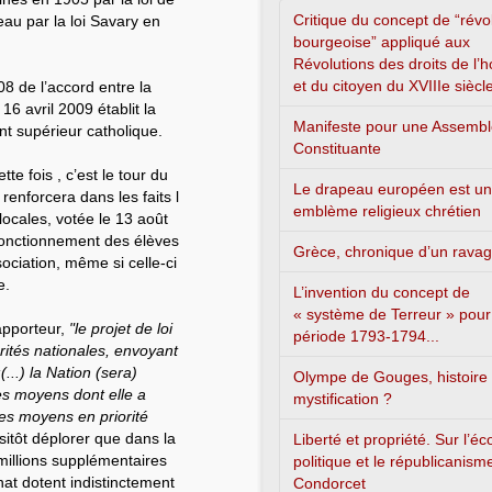
Critique du concept de “révo
eau par la loi Savary en
bourgeoise” appliqué aux
Révolutions des droits de l
et du citoyen du XVIIIe siècl
8 de l’accord entre la
6 avril 2009 établit la
Manifeste pour une Assemb
t supérieur catholique.
Constituante
e fois , c’est le tour du
Le drapeau européen est un
renforcera dans les faits l
emblème religieux chrétien
s locales, votée le 13 août
 fonctionnement des élèves
Grèce, chronique d’un rava
ociation, même si celle-ci
e.
L’invention du concept de
« système de Terreur » pour
rapporteur,
"le projet de loi
période 1793-1794...
orités nationales, envoyant
...) la Nation (sera)
Olympe de Gouges, histoire
es moyens dont elle a
mystification ?
 ces moyens en priorité
itôt déplorer que dans la
Liberté et propriété. Sur l’é
 millions supplémentaires
politique et le républicanism
nat dotent indistinctement
Condorcet