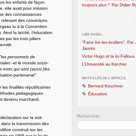
tous les enfants de façon
toujours plus !" Par Didier 
le, elle avait pour mission
trise des connaissances
s relevant des convictions
argeau lu à la Convention
Ainsi la laïcité, l’éducation
LIRE AUSSI...
s par les trois piliers
"Faire lire les écoliers". Par
ternité.
Jaurès
Victor Hugo et la loi Falloux
"les personnels de
toriales -et le monde socio-
L’Université au Kärcher
is mots qui sont (aussi )les
luation-partenariat"
MOTS-CLÉS DE L'ARTICLE
Bernard Kouchner
 les finalités républicaines
 méthodes pédagogiques
Éducation
 est devenu marchand,
Rechercher :
éclaration sur la soit-
ur dans la transmission des
ifice construit sur les
inés en 1905 par la loi de