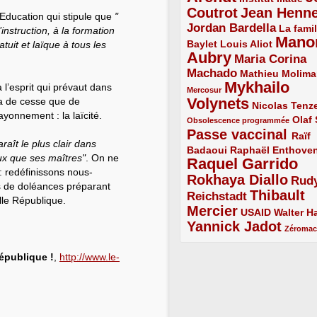
Coutrot
Jean Henn
4/5
4/5
Education qui stipule que
"
Jordan Bardella
3/5
La famil
’instruction, à la formation
Mano
2/5
2/5
Baylet
Louis Aliot
atuit et laïque à tous les
Aubry
5/5
Maria Corina
Machado
3/5
2/5
Mathieu Molima
Mykhailo
 l’esprit qui prévaut dans
1/5
Mercosur
Volynets
’a de cesse que de
5/5
2/5
Nicolas Tenz
ayonnement : la laïcité.
1/5
2/5
Olaf
Obsolescence programmée
Passe vaccinal
4/5
Raïf
raît le plus clair dans
Badaoui
2/5
2/5
Raphaël Enthove
eux que ses maîtres"
. On ne
Raquel Garrido
5/5
 : redéfinissons nous-
Rokhaya Diallo
4/5
Rud
s de doléances préparant
Thibault
Reichstadt
3/5
lle République.
Mercier
4/5
2/5
2/5
USAID
Walter Ha
Yannick Jadot
4/5
1/5
Zéroma
épublique !
,
http://www.le-