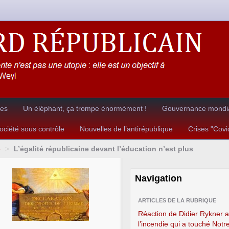
res
Un éléphant, ça trompe énormément !
Gouvernance mondia
ciété sous contrôle
Nouvelles de l’antirépublique
Crises "Cov
e
>
L’égalité républicaine devant l’éducation n’est plus
Navigation
ARTICLES DE LA RUBRIQUE
Réaction de Didier Rykner 
l’incendie qui a touché Not