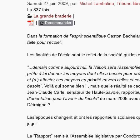
Samedi 27 juin 2009
,
par
Michel Lambalieu
,
Tribune libr
Lu 837 fois
La grande braderie
|
|
|
Recommander
Dans
la formation de l’esprit scientifique
Gaston Bachelar
faite pour l’école"
.
Les finalités de l’école sont le reflet de la société qui les
"...demain comme aujourd’hui, la Nation sera rassemblée 
prête à lui donner les moyens dont elle a besoin pour prép
et (d’) affecter ces moyens en priorité envers celles et ce
besoin".
Voilà qui sonne bien ! , mais quelle réalité se c
Jean-Claude Carle, sénateur de Haute-Savoie, rapporte
d’orientation pour l’avenir de l’école"
de mars 2005 avec 
Détraigne ?
Les époques changent et ont les rapporteurs scolaires qu’
juge :
Le "Rapport" remis à l’Assemblée législative par Condorce