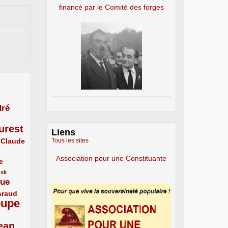
financé par le Comité des forges
ré
urest
Liens
Claude
Tous les sites
Association pour une Constituante
e
usk
que
Araud
oupe
ean