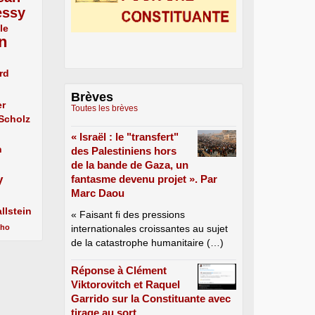
essy
le
n
rd
Brèves
er
Toutes les brèves
 Scholz
« Israël : le "transfert"
n
des Palestiniens hors
de la bande de Gaza, un
y
fantasme devenu projet ». Par
Marc Daou
llstein
« Faisant fi des pressions
cho
internationales croissantes au sujet
de la catastrophe humanitaire (…)
Réponse à Clément
Viktorovitch et Raquel
Garrido sur la Constituante avec
tirage au sort