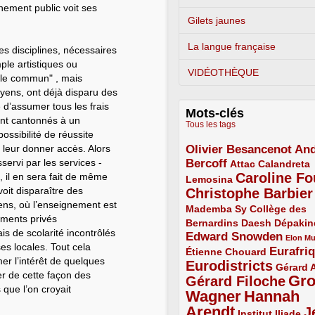
nement public voit ses
Gilets jaunes
La langue française
Des disciplines, nécessaires
ple artistiques ou
VIDÉOTHÈQUE
"le commun" , mais
yens, ont déjà disparu des
d’assumer tous les frais
Mots-clés
ront cantonnés à un
Tous les tags
ssibilité de réussite
nt leur donner accès. Alors
Olivier Besancenot
And
3/5
servi par les services -
Bercoff
3/5
2/5
Attac
Calandreta
Caroline Fo
), il en sera fait de même
2/5
4/5
Lemosina
voit disparaître des
Christophe Barbier
4/5
ens, où l’enseignement est
Mademba Sy
2/5
Collège des
sements privés
Bernardins
2/5
2/5
2/5
Daesh
Dépakin
s de scolarité incontrôlés
Edward Snowden
3/5
1/5
Elon M
es locales. Tout cela
Eurafri
Étienne Chouard
2/5
3/5
imer l’intérêt de quelques
Eurodistricts
4/5
2/5
Gérard 
er de cette façon des
Gr
Gérard Filoche
4/5
que l’on croyait
Wagner
Hannah
5/5
Arendt
J
5/5
2/5
Institut Iliade