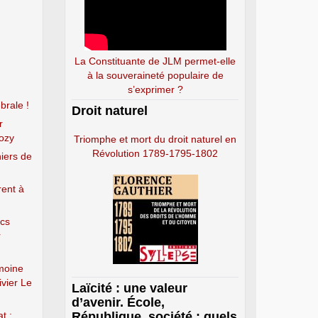
La Constituante de JLM permet-elle
à la souveraineté populaire de
s’exprimer ?
brale !
Droit naturel
r
kozy
Triomphe et mort du droit naturel en
Révolution 1789-1795-1802
hiers de
rent à
ics
r
imoine
ivier Le
Laïcité : une valeur
d’avenir. École,
t :
République, société : quels