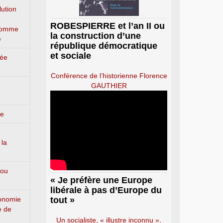
lution
ROBESPIERRE et l’an II ou
’homme
la construction d’une
e
république démocratique
et sociale
lée
Conférence de l’historienne Florence
GAUTHIER
ge
 la
 ou
« Je préfère une Europe
libérale à pas d’Europe du
conomie
tout »
e de
Un socialiste, « illustre inconnu »,