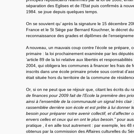
séparation des Eglises et de l’Etat puis confirmés à nouv
1984. se joue depuis quelques temps.
On se souvient qu’ après la signature le 15 décembre 200
France et le St Siège par Bernard Kouchner, le décret du 1
reconnaissance des grades et diplômes de l’enseignemen
A nouveau, un mauvais coup contre l’école se prépare, cett
primaire : la loi prochainement examinée par les députés 
’article 89 de la loi relative aux libertés et responsabilité
2004, qui obligera les communes à financer les frais de
inscrits dans une école primaire privée sous contrat d’ass
était située hors du territoire de la commune de résidenc
Or, si on ne peut que se réjouir que, citant les écrits du 
de finances pour 2009 fait de l’Ecole la première des pri
ainsi à l’ensemble de la communauté un signal très clair :(
rassemblée derrière son école et est prête à lui donner l
besoin pour préparer notre avenir collectif, et d’affecter
envers celles et ceux qui en ont le plus besoin."
pour auss
pratique , il en aille tout autrement : par exemple, les 48
obtenus par la commission des Affaires culturelles du Sé