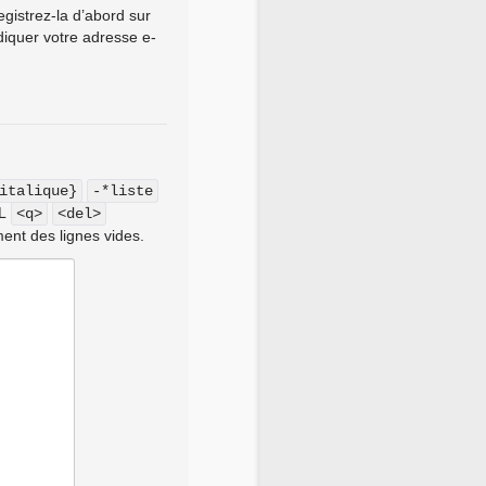
gistrez-la d’abord sur
ndiquer votre adresse e-
italique}
-*liste
ML
<q>
<del>
ent des lignes vides.