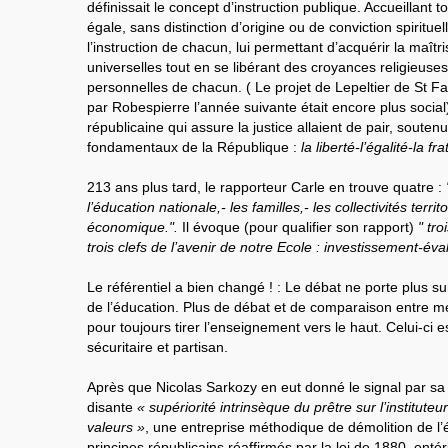
définissait le concept d’instruction publique. Accueillant 
égale, sans distinction d’origine ou de conviction spirituel
l’instruction de chacun, lui permettant d’acquérir la maî
universelles tout en se libérant des croyances religieuse
personnelles de chacun. ( Le projet de Lepeltier de St F
par Robespierre l’année suivante était encore plus social). 
républicaine qui assure la justice allaient de pair, soutenue
fondamentaux de la République :
la liberté-l’égalité-la fra
213 ans plus tard, le rapporteur Carle en trouve quatre :
l’éducation nationale,- les familles,- les collectivités terri
économique.".
Il évoque (pour qualifier son rapport)
" tro
trois clefs de l’avenir de notre Ecole : investissement-éva
Le référentiel a bien changé ! : Le débat ne porte plus sur
de l’éducation. Plus de débat et de comparaison entre
pour toujours tirer l’enseignement vers le haut. Celui-ci
sécuritaire et partisan.
Après que Nicolas Sarkozy en eut donné le signal par sa d
disante
« supériorité intrinsèque du prêtre sur l’institute
valeurs »
, une entreprise méthodique de démolition de l’éd
principes républicains réaffirmés par la loi de 1880, entér