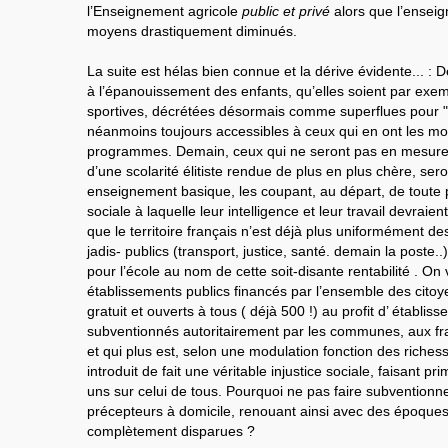
l’Enseignement agricole
public et privé
alors que l’enseig
moyens drastiquement diminués.
La suite est hélas bien connue et la dérive évidente... : 
à l’épanouissement des enfants, qu’elles soient par exem
sportives, décrétées désormais comme superflues pour 
néanmoins toujours accessibles à ceux qui en ont les mo
programmes. Demain, ceux qui ne seront pas en mesure 
d’une scolarité élitiste rendue de plus en plus chère, se
enseignement basique, les coupant, au départ, de toute po
sociale à laquelle leur intelligence et leur travail devraie
que le territoire français n’est déjà plus uniformément des
jadis- publics (transport, justice, santé. demain la poste..
pour l’école au nom de cette soit-disante rentabilité . On 
établissements publics financés par l’ensemble des citoy
gratuit et ouverts à tous ( déjà 500 !) au profit d’ établis
subventionnés autoritairement par les communes, aux frai
et qui plus est, selon une modulation fonction des richess
introduit de fait une véritable injustice sociale, faisant pr
uns sur celui de tous. Pourquoi ne pas faire subventionn
précepteurs à domicile, renouant ainsi avec des époques 
complètement disparues ?