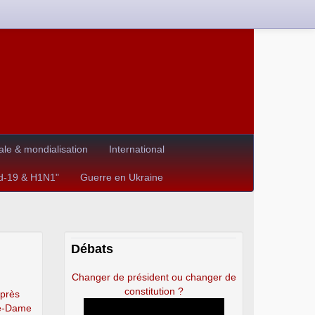
le & mondialisation
International
id-19 & H1N1"
Guerre en Ukraine
Débats
Changer de président ou changer de
constitution ?
après
re-Dame