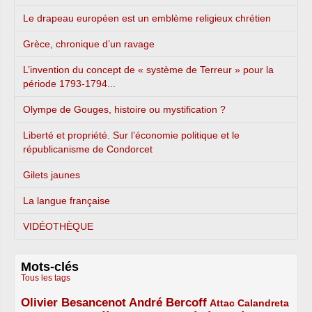
Le drapeau européen est un emblème religieux chrétien
Grèce, chronique d’un ravage
L’invention du concept de « système de Terreur » pour la
période 1793-1794...
Olympe de Gouges, histoire ou mystification ?
Liberté et propriété. Sur l’économie politique et le
républicanisme de Condorcet
Gilets jaunes
La langue française
VIDÉOTHÈQUE
Mots-clés
Tous les tags
Olivier Besancenot
André Bercoff
3/5
3/5
2/5
Attac
Calandreta