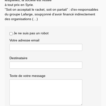
à tout prix en Syrie.
Systèmes & société sous contrôle
“Soit on acceptait le racket, soit on partait” : d’ex-responsables
du groupe Lafarge, soupçonné d’avoir financé indirectement
Nouvelles de l’antirépublique
des organisations (…)
Crises "Covid-19 & H1N1"
Je ne suis pas un robot
Guerre en Ukraine
Votre adresse email
Destinataire
Texte de votre message