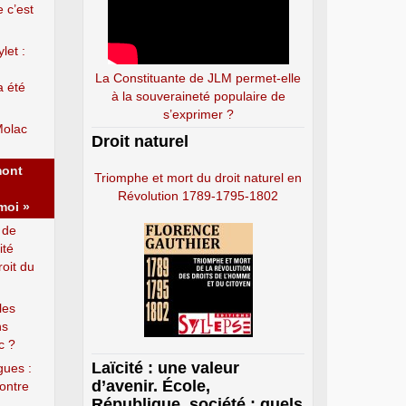
e c’est
let :
La Constituante de JLM permet-elle
a été
à la souveraineté populaire de
s’exprimer ?
Molac
Droit naturel
mont
Triomphe et mort du droit naturel en
Révolution 1789-1795-1802
moi »
 de
ité
roit du
les
ns
c ?
Laïcité : une valeur
gues :
d’avenir. École,
ontre
République, société : quels