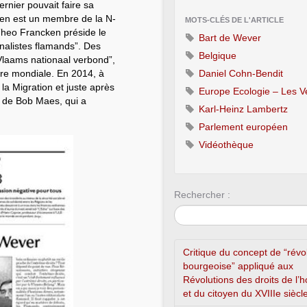
rnier pouvait faire sa
ken est un membre de la N-
MOTS-CLÉS DE L'ARTICLE
 Theo Francken préside le
Bart de Wever
onalistes flamands”. Des
Belgique
 “Vlaams nationaal verbond”,
rre mondiale. En 2014, à
Daniel Cohn-Bendit
 la Migration et juste après
Europe Ecologie – Les V
re de Bob Maes, qui a
Karl-Heinz Lambertz
Parlement européen
Vidéothèque
Rechercher :
Critique du concept de “révo
bourgeoise” appliqué aux
Révolutions des droits de l
et du citoyen du XVIIIe siècl