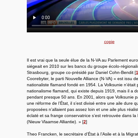
copie
Il est vrai que la seule élue de la N-VA au Parlement eur
siégeait en 2010 sur les bancs du groupe écolo-régionali
Strasbourg, groupe co-présidé par Daniel Cohn-Bendit
[
Coorebyter, le parti Nouvelle Alliance (N-VA) « est issu de
nationaliste flamand fondé en 1954. La Volksunie n’était 
nationalisme flamand, qui existe depuis 1919, mais il 
pendant presque 50 ans. En 2001, alors que Volksunie pa
une réforme de l’État, il s’est divisé entre une aile dure q
proposées n’allaient pas assez loin et une aile plus réalis
éclaté et sa frange conservatrice s’est retrouvée dans la
(Nieuw Vlaamse Alliantie). »
[
2
]
Theo Francken, le secrétaire d’État à l’Asile et à la Migrat