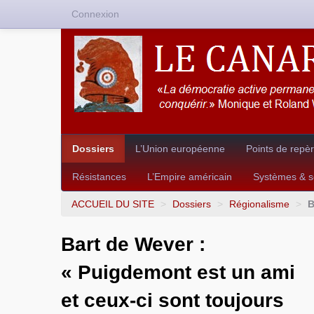
Connexion
Dossiers
L’Union européenne
Points de repè
Résistances
L’Empire américain
Systèmes & so
ACCUEIL DU SITE
>
Dossiers
>
Régionalisme
>
B
Bart de Wever :
« Puigdemont est un ami
et ceux-ci sont toujours