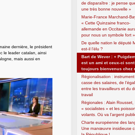
de disparaître : je pense qu
une très bonne nouvelle »
Marie-France Marchand-Bay
« Cette Quinzaine franco-
allemande en Occitanie aur
pour nous un symbole fort »
De quelle nation le député 
maine dernière, le président
est-il l’élu ?
 le leader catalan, ainsi
Bart de Wever : « Puigde
alogne, mais aussi en
est un ami et ceux-ci sont
toujours bienvenus chez 
Régionalisation : instrument
casse des salaires, de l’égal
entre les travailleurs et du d
travail
Régionales : Alain Rousset, 
« socialistes » et les poisso
volants. Où va l’argent publi
Charte européenne des lan
Une manœuvre insidieuse c
la République !