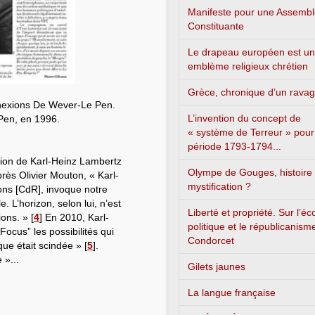
Manifeste pour une Assemb
Constituante
Le drapeau européen est un
emblème religieux chrétien
Grèce, chronique d’un rava
nexions De Wever-Le Pen.
L’invention du concept de
Pen, en 1996.
« système de Terreur » pour
période 1793-1794...
ition de Karl-Heinz Lambertz
Olympe de Gouges, histoire
s Olivier Mouton, « Karl-
mystification ?
ns [CdR], invoque notre
. L’horizon, selon lui, n’est
Liberté et propriété. Sur l’é
ions. »
[
4
]
En 2010, Karl-
politique et le républicanism
ocus” les possibilités qui
Condorcet
ique était scindée »
[
5
]
.
 »...
Gilets jaunes
La langue française