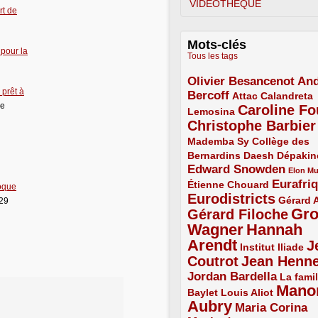
VIDÉOTHÈQUE
rt de
Mots-clés
 pour la
Tous les tags
Olivier Besancenot
And
3/5
prêt à
Bercoff
3/5
2/5
Attac
Calandreta
re
Caroline Fo
2/5
4/5
Lemosina
Christophe Barbier
4/5
Mademba Sy
2/5
Collège des
Bernardins
2/5
2/5
2/5
Daesh
Dépakin
Edward Snowden
3/5
1/5
Elon M
Eurafri
Étienne Chouard
2/5
3/5
oque
Eurodistricts
4/5
2/5
Gérard 
 29
Gr
Gérard Filoche
4/5
Wagner
Hannah
5/5
Arendt
J
5/5
2/5
Institut Iliade
Coutrot
Jean Henn
4/5
4/5
Jordan Bardella
3/5
La famil
Mano
2/5
2/5
Baylet
Louis Aliot
Aubry
5/5
Maria Corina