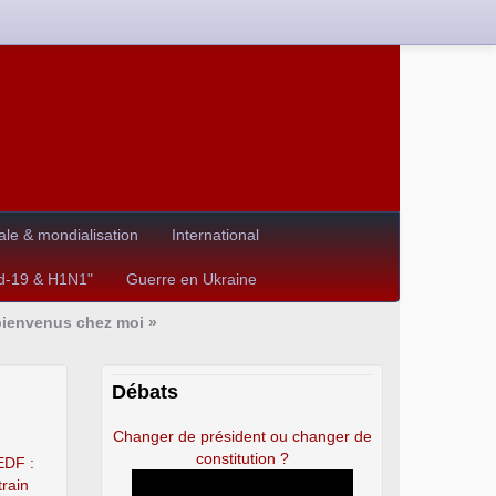
le & mondialisation
International
id-19 & H1N1"
Guerre en Ukraine
 bienvenus chez moi »
Débats
Changer de président ou changer de
constitution ?
EDF :
train