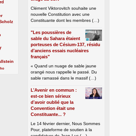
rd
Clément Viktorovitch souhaite une
nouvelle Constitution avec une
er
Constituante dont les membres (…)
 Scholz
"Les poussières de
n
sable du Sahara étaient
porteuses de Césium-137, résidu
y
d’anciens essais nucléaires
français"
llstein
« Quand un nuage de sable jaune
cho
orangé nous rappelle le passé. Du
sable ramassé dans le massif (…)
L’Avenir en commun :
est-ce bien sérieux
d’avoir oublié que la
Convention était une
Constituante... ?
Le 14 février dernier, Nous Sommes
Pour, plateforme de soutien à la
candidature de Jean-Luc (…)