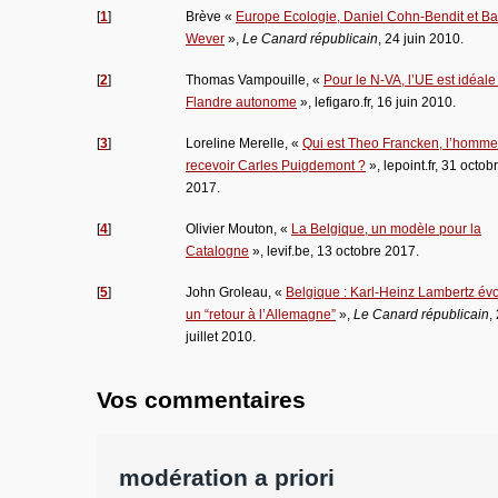
[
1
]
Brève «
Europe Ecologie, Daniel Cohn-Bendit et Ba
Wever
»,
Le Canard républicain
, 24 juin 2010.
[
2
]
Thomas Vampouille, «
Pour le N-VA, l’UE est idéale
Flandre autonome
», lefigaro.fr, 16 juin 2010.
[
3
]
Loreline Merelle, «
Qui est Theo Francken, l’homme 
recevoir Carles Puigdemont ?
», lepoint.fr, 31 octob
2017.
[
4
]
Olivier Mouton, «
La Belgique, un modèle pour la
Catalogne
», levif.be, 13 octobre 2017.
[
5
]
John Groleau, «
Belgique : Karl-Heinz Lambertz év
un “retour à l’Allemagne”
»,
Le Canard républicain
,
juillet 2010.
Vos commentaires
modération a priori