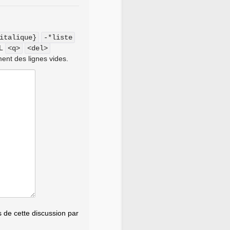
italique}
-*liste
ML
<q>
<del>
ent des lignes vides.
de cette discussion par