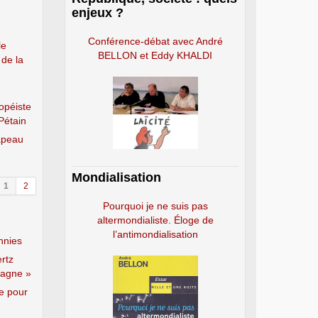
enjeux ?
Conférence-débat avec André
le
BELLON et Eddy KHALDI
 de la
ropéiste
Pétain
apeau
Mondialisation
1
2
Pourquoi je ne suis pas
altermondialiste. Éloge de
l’antimondialisation
hnies
rtz
magne »
le pour