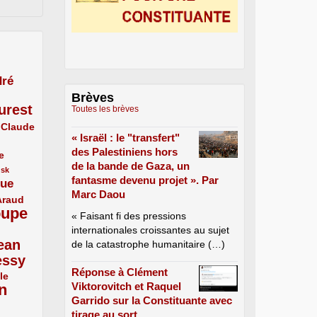
ré
Brèves
urest
Toutes les brèves
Claude
« Israël : le "transfert"
des Palestiniens hors
e
de la bande de Gaza, un
usk
fantasme devenu projet ». Par
que
Marc Daou
Araud
oupe
« Faisant fi des pressions
internationales croissantes au sujet
ean
de la catastrophe humanitaire (…)
essy
Réponse à Clément
le
Viktorovitch et Raquel
n
Garrido sur la Constituante avec
tirage au sort