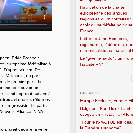
Ratification de la charte
européenne des langues
régionales ou minoritaires : 
choix d’une défaite politique
France
Lettre de Jean Hennessy,
régionaliste, fédéraliste, eu
et mondialiste au maréchal 
opéen, Frida Brepoels,
Le “gwenn-ha-du” : un « dr
ste-européiste-fédéraliste à
fasciste » ?*
1
]
. D’après Vincent De
 la Volksunie, un parti
pas le premier parti du
a dominé ce mouvement
rticipait depuis deux ans à
LIRE AUSSI...
ui trouvait que les réformes
Europe Ecologie, Europe Et
te, progressiste. Le parti a
Belgique : Karl-Heinz Lambe
 Nouvelle Alliance, N-VA
évoque un « retour à l’Alle
"Pour le N-VA, l’UE est idéa
la Flandre autonome"
ion, avait déclaré la veille