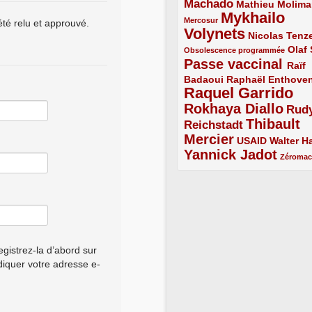
Machado
3/5
2/5
Mathieu Molima
Mykhailo
1/5
Mercosur
été relu et approuvé.
Volynets
5/5
2/5
Nicolas Tenz
1/5
2/5
Olaf
Obsolescence programmée
Passe vaccinal
4/5
Raïf
Badaoui
2/5
2/5
Raphaël Enthove
Raquel Garrido
5/5
Rokhaya Diallo
4/5
Rud
Thibault
Reichstadt
3/5
Mercier
4/5
2/5
2/5
USAID
Walter Ha
Yannick Jadot
4/5
1/5
Zéroma
gistrez-la d’abord sur
ndiquer votre adresse e-