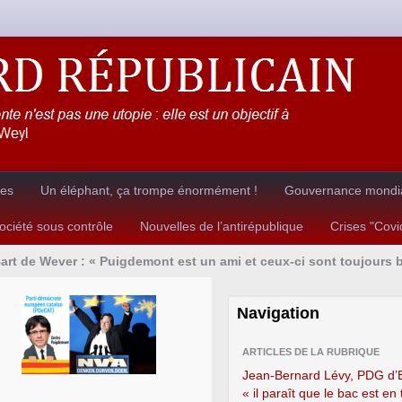
res
Un éléphant, ça trompe énormément !
Gouvernance mondia
ciété sous contrôle
Nouvelles de l’antirépublique
Crises "Cov
art de Wever : « Puigdemont est un ami et ceux-ci sont toujours
Navigation
ARTICLES DE LA RUBRIQUE
Jean-Bernard Lévy, PDG d’
« il paraît que le bac est en 