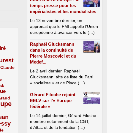
temps presse pour les
impérialistes et les mondialistes
Le 13 novembre dernier, on
apprenait que le FMI appelle l’Union
européenne à avancer vers le (…)
Raphaël Glucksmann
ré
dans la continuité de
Pierre Moscovici et du
urest
Medef...
Claude
Le 2 avril dernier, Raphaël
Glucksmann, tête de liste du Parti
e
« socialiste » et de Place (…)
usk
que
Gérard Filoche rejoint
Araud
EELV sur l’« Europe
oupe
fédérale »
Le 14 juillet dernier, Gérard Filoche -
ean
membre notamment de la CGT,
essy
d’Attac et de la fondation (…)
le