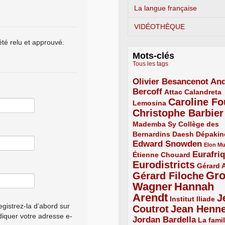
La langue française
VIDÉOTHÈQUE
été relu et approuvé.
Mots-clés
Tous les tags
Olivier Besancenot
And
3/5
Bercoff
3/5
2/5
Attac
Calandreta
Caroline Fo
2/5
4/5
Lemosina
Christophe Barbier
4/5
Mademba Sy
2/5
Collège des
Bernardins
2/5
2/5
2/5
Daesh
Dépakin
Edward Snowden
3/5
1/5
Elon M
Eurafri
Étienne Chouard
2/5
3/5
Eurodistricts
4/5
2/5
Gérard 
Gr
Gérard Filoche
4/5
Wagner
Hannah
5/5
Arendt
J
5/5
2/5
Institut Iliade
gistrez-la d’abord sur
Coutrot
Jean Henn
4/5
4/5
ndiquer votre adresse e-
Jordan Bardella
3/5
La famil