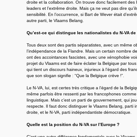
droite et la collaboration. On trouve donc facilement des 
leaders et l’extrême droite. Mais ça ne veut pas dire qu’il
sensibilité. En l’occurrence, si Bart de Wever était d’extrê
autre parti, le Vlaams Belang.
Qu’est-ce qui distingue les nationalistes du N-VA d
Tous deux sont des partis séparatistes, avec un même obje
l’indépendance de la Flandre. Mais un certain nombre d
ont des accointances fascistes, avec une xénophobie voi
projet du Vlaams est de faire éclater la Belgique par tous
qui tient un discours haineux, injurieux à l’égard des fr
que son slogan signifie : “Que la Belgique crève !”.
Le N-VA, lui, est certes très critique a l’égard de la Belg
même parfois être ressenti par les francophones comme
linguistique. Mais c’est un parti de gouvernement, qui jou
respecte. Il faut donc distinguer le Vlaams Belang, parti
droite, et le N-VA, parti indépendantiste démocratique.
Quelle est la position du N-VA sur l’Europe ?
C’est une autre différence fondamentale avec le Vlaams.