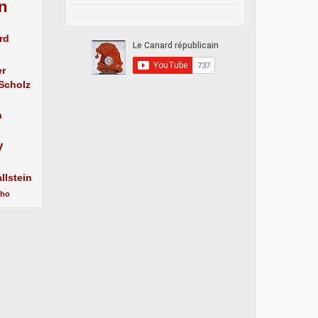
n
rd
er
 Scholz
n
y
llstein
cho