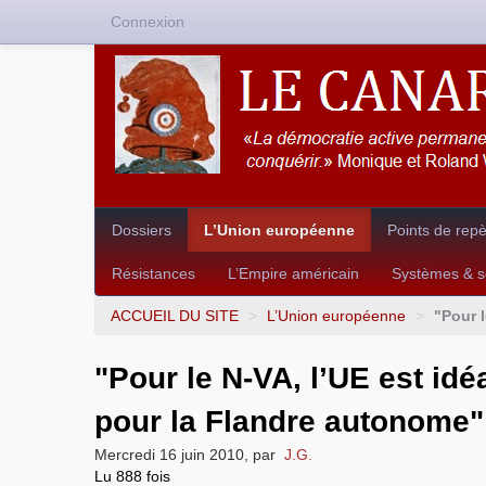
Connexion
Dossiers
L’Union européenne
Points de rep
Résistances
L’Empire américain
Systèmes & so
ACCUEIL DU SITE
>
L’Union européenne
>
"Pour 
"Pour le N-VA, l’UE est idé
pour la Flandre autonome"
Mercredi 16 juin 2010
,
par
J.G.
Lu 888 fois