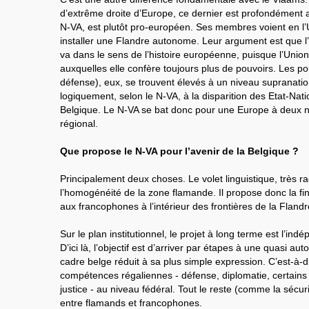
d’extrême droite d’Europe, ce dernier est profondément a
N-VA, est plutôt pro-européen. Ses membres voient en l’
installer une Flandre autonome. Leur argument est que 
va dans le sens de l’histoire européenne, puisque l’Union
auxquelles elle confère toujours plus de pouvoirs. Les p
défense), eux, se trouvent élevés à un niveau supranati
logiquement, selon le N-VA, à la disparition des Etat-Nati
Belgique. Le N-VA se bat donc pour une Europe à deux ni
régional.
Que propose le N-VA pour l’avenir de la Belgique ?
Principalement deux choses. Le volet linguistique, très ra
l’homogénéité de la zone flamande. Il propose donc la f
aux francophones à l’intérieur des frontières de la Flandr
Sur le plan institutionnel, le projet à long terme est l’in
D’ici là, l’objectif est d’arriver par étapes à une quasi a
cadre belge réduit à sa plus simple expression. C’est-à-
compétences régaliennes - défense, diplomatie, certains v
justice - au niveau fédéral. Tout le reste (comme la sécurit
entre flamands et francophones.