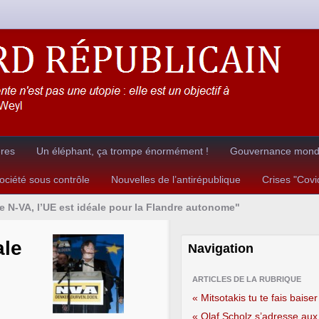
ères
Un éléphant, ça trompe énormément !
Gouvernance mondia
ciété sous contrôle
Nouvelles de l’antirépublique
Crises "Cov
le N-VA, l’UE est idéale pour la Flandre autonome"
ale
Navigation
ARTICLES DE LA RUBRIQUE
« Mitsotakis tu te fais baiser
« Olaf Scholz s’adresse aux