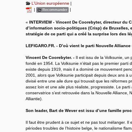
L’Union européenne
|
|
|
Recommander
«
INTERVIEW - Vincent De Coorebyter, directeur du C
d’information socio-politiques (Crisp) de Bruxelles, e
stratégie de ce parti qui a créé la surprise lors des l
LEFIGARO.FR. - D’où vient le parti Nouvelle Alliance
Vincent De Coorebyter. -
Il est issu de la Volksunie, un 
fondé en 1954. La Volksunie n’était pas le premier parti 
existe depuis 1919, mais il a dominé ce mouvement pen
2001, alors que Volksunie participait depuis deux ans à une
divisé entre une aile dure qui trouvait que les réformes p
assez loin et une aile plus réaliste, progressiste. Le parti
conservatrice s’est retrouvée dans la Nouvelle Alliance
Alliantie).
Son leader, Bart de Wever est issu d’une famille pro
Il faut être prudent à ce sujet et ne pas tout mélanger. Il 
périodes troubles de l’histoire belge, le nationalisme flam