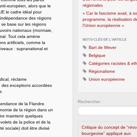
régionales
nti-européen, alors que le
UE le cadre idéal pour
« Car le fascisme avait, à s
l’indépendance des régions
programme, la réalisation d
 se base sur les régions
l’Union européenne »
ouvoirs nationaux (monnaie,
onal. Tout cela amène
MOTS-CLÉS DE L'ARTICLE
ons artificiels, comme la
Bart de Wever
veaux : supranational et
Belgique
Catégories racistes & et
Régionalisme
dical, réclame
Union européenne
in des exceptions accordées
e.
Rechercher :
dépendance de la Flandre.
utonomie de la région dans un
dire maintenir quelques
olets de la police et de la
Critique du concept de “révo
é sociale) doit être divisé
bourgeoise” appliqué aux