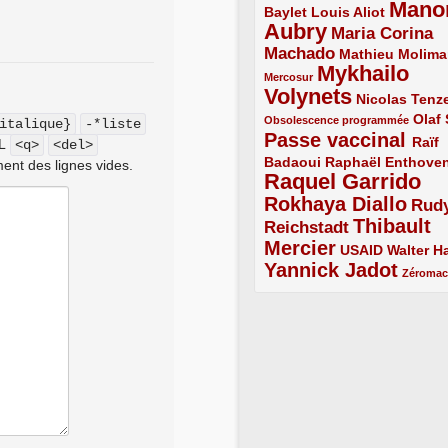
Mano
2/5
2/5
Baylet
Louis Aliot
Aubry
5/5
Maria Corina
Machado
3/5
2/5
Mathieu Molima
Mykhailo
1/5
Mercosur
Volynets
5/5
2/5
Nicolas Tenz
1/5
2/5
Olaf
Obsolescence programmée
italique}
-*liste
Passe vaccinal
4/5
Raïf
ML
<q>
<del>
Badaoui
2/5
2/5
Raphaël Enthove
ent des lignes vides.
Raquel Garrido
5/5
Rokhaya Diallo
4/5
Rud
Thibault
Reichstadt
3/5
Mercier
4/5
2/5
2/5
USAID
Walter Ha
Yannick Jadot
4/5
1/5
Zéroma