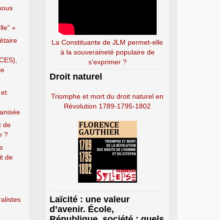
nous
le” »
étaire
La Constituante de JLM permet-elle
à la souveraineté populaire de
(CES),
s’exprimer ?
le
Droit naturel
 et
Triomphe et mort du droit naturel en
Révolution 1789-1795-1802
ganisée
t de
n ?
e
it de
Laïcité : une valeur
alistes
d’avenir. École,
République, société : quels