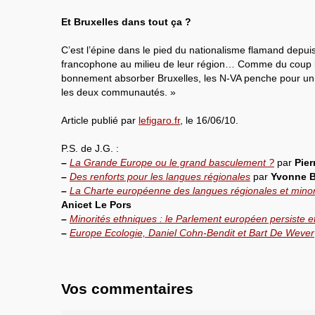
Et Bruxelles dans tout ça ?
C’est l’épine dans le pied du nationalisme flamand depuis
francophone au milieu de leur région… Comme du coup l
bonnement absorber Bruxelles, les N-VA penche pour un s
les deux communautés. »
Article publié par
lefigaro.fr
, le 16/06/10.
P.S. de J.G. :
–
La Grande Europe ou le grand basculement ?
par
Pier
–
Des renforts pour les langues régionales
par
Yvonne 
–
La Charte européenne des langues régionales et minori
Anicet Le Pors
–
Minorités ethniques : le Parlement européen persiste e
–
Europe Ecologie, Daniel Cohn-Bendit et Bart De Wever
Vos commentaires