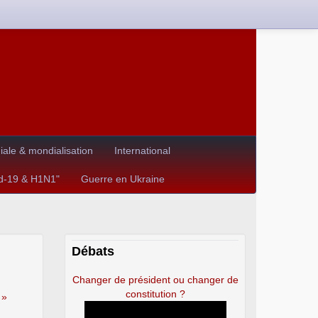
le & mondialisation
International
id-19 & H1N1"
Guerre en Ukraine
Débats
Changer de président ou changer de
constitution ?
 »