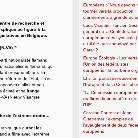
Européens : “Nous devons 
tourner vers la production
d’armements à grande échel
entre de recherche et
Luca Visentini, l’ancien Secr
xplique au figaro.fr la
général de la Confédération
égislatives en Belgique.
européenne des syndicats 
a-t-il été aussi soudoyé par 
 (N-VA) ?
Qatar ?
Europe Écologie - Les Verts
parti nationaliste flamand
l’Union des fédéralistes
du nationalisme flamand, qui
européens : la fourberie or
dant presque 50 ans. En
Et si on parlait sérieusemen
 réforme de l’Etat, il s’est
l’Europe et de la Constitutio
roposées n’allaient pas
 a éclaté et sa frange
"La Commission européenn
, N-VA (Nieuw Vlaamse
réaffirme la primauté du dro
l’UE"
Caroline Fourest et Jean
che de l’extrême droite…
Quatremer : exemples de
l’aveuglement de deux fédér
est vrai que durant les
européens
and a flirté avec l’extrême