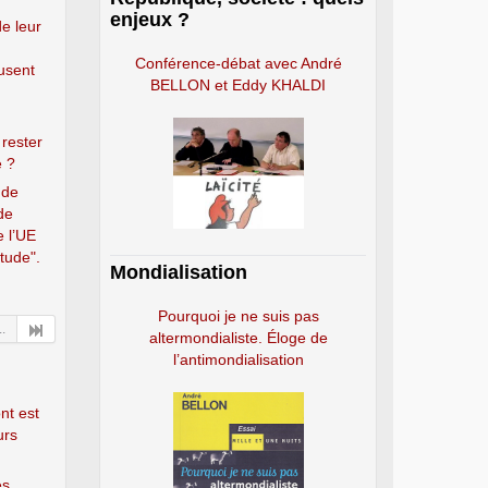
enjeux ?
de leur
Conférence-débat avec André
usent
BELLON et Eddy KHALDI
 rester
e ?
 de
de
e l’UE
étude".
Mondialisation
Pourquoi je ne suis pas
..
altermondialiste. Éloge de
l’antimondialisation
nt est
urs
es