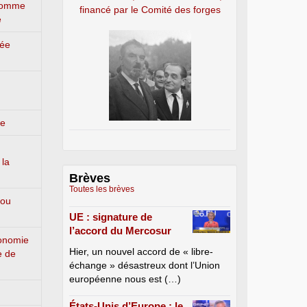
’homme
financé par le Comité des forges
e
lée
ge
 la
Brèves
Toutes les brèves
 ou
UE : signature de
l’accord du Mercosur
conomie
Hier, un nouvel accord de « libre-
e de
échange » désastreux dont l’Union
européenne nous est (…)
États-Unis d’Europe : le