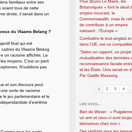
Pour Bruno Le Maire, les
liens familiaux entre ses
Britanniques « font le deuil 
s soient tous de cette
empire mourant, le
me droite, il serait dans un
Commonwealth, mais ils ref
de contribuer à un empire
naissant : l’Europe »
e ceux du Vlaams Belang ?
Combattre le tout-anglais et
ctif final qui est
dans l’UE, est-ce compatibl
e cadres du Vlaams Belang
"Selon un rapport, un projet
re un racisme affichés. Le
mutualisation des données 
 les moyens. C’est un parti
reconnaissance faciale entr
ancophones. N’oublions pas
et les États- Unis serait en 
Par Gaëlle Massang
ique et son discours peut
1
2
3
4
.
 une sorte de racisme
e le jeu parlementaire et le
 indépendantiste d’extrême
LIRE AUSSI...
Bart de Wever : « Puigdemo
un ami et ceux-ci sont toujo
bienvenus chez moi »
Des renforts pour les langu
 Comme tous les partis