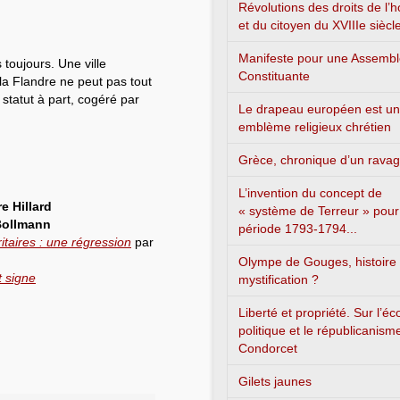
Révolutions des droits de l
et du citoyen du XVIIIe siècl
Manifeste pour une Assemb
 toujours. Une ville
Constituante
a Flandre ne peut pas tout
tatut à part, cogéré par
Le drapeau européen est un
emblème religieux chrétien
Grèce, chronique d’un rava
L’invention du concept de
re Hillard
« système de Terreur » pour
Bollmann
période 1793-1794...
taires : une régression
par
Olympe de Gouges, histoire
t signe
mystification ?
Liberté et propriété. Sur l’é
politique et le républicanism
Condorcet
Gilets jaunes