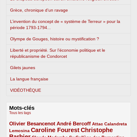
Grèce, chronique d’un ravage
L’invention du concept de « système de Terreur » pour la
période 1793-1794...
Olympe de Gouges, histoire ou mystification ?
Liberté et propriété. Sur l’économie politique et le
républicanisme de Condorcet
Gilets jaunes
La langue française
VIDÉOTHÈQUE
Mots-clés
Tous les tags
Olivier Besancenot
André Bercoff
3/5
3/5
2/5
Attac
Calandreta
Caroline Fourest
Christophe
2/5
4/5
Lemosina
Barbier
4/5
2/5
2/5