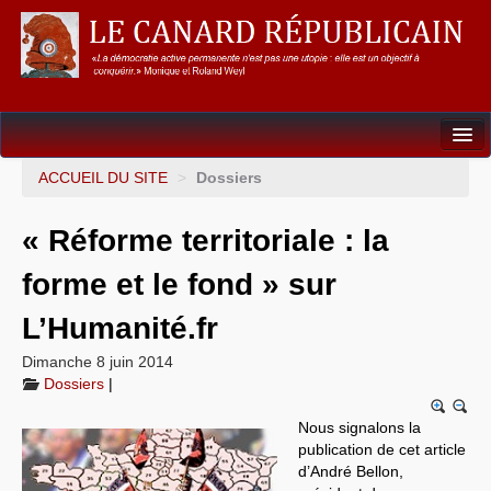
Dossiers
ACCUEIL DU SITE
>
Dossiers
L’Union européenne
« Réforme territoriale : la
Points de repères
forme et le fond » sur
Un éléphant, ça trompe énormément !
L’Humanité.fr
Gouvernance mondiale & mondialisation
Dimanche 8 juin 2014
Dossiers
|
International
Nous signalons la
Résistances
publication de cet article
d’André Bellon,
L’Empire américain