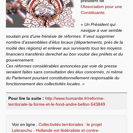
président de
l’
Association pour une
Systèmes & société sous contrôle
Constituante
.
Nouvelles de l’antirépublique
« Un Président qui
navigue à vue semble
Crises "Covid-19 & H1N1"
soudain pris d’une frénésie de réformes. Il veut supprimer
nombre d’assemblées d’élus locaux (départements, près de la
Guerre en Ukraine
moitié des régions) et enlever aux survivants tous les moyens
financiers transférés derechef au bon vouloir des préfets et du
gouvernement.
Ces réformes considérables annoncées par voie de presse
seraient faites sans consultation des élus concernés, ni même
du Parlement pourtant constitutionnellement responsable du
fonctionnement des collectivités locales. »
Pour lire la suite :
http://www.humanite.fr/reforme-
territoriale-la-forme-et-le-fond-andre-bellon-543849
Voir en ligne :
Collectivités territoriales : le projet
Lebranchu - Hollande est fédéraliste et contre-