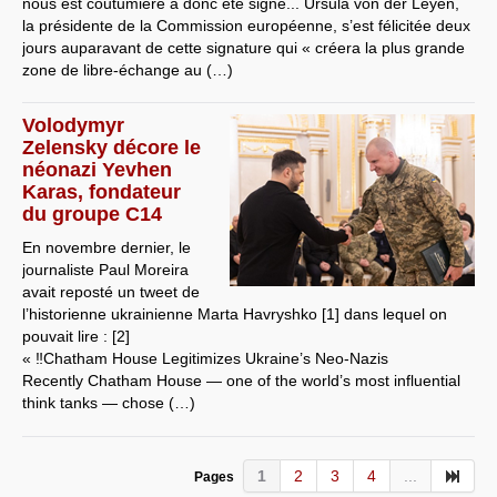
nous est coutumière a donc été signé... Ursula von der Leyen,
la présidente de la Commission européenne, s’est félicitée deux
jours auparavant de cette signature qui « créera la plus grande
zone de libre-échange au (…)
Volodymyr
Zelensky décore le
néonazi Yevhen
Karas, fondateur
du groupe C14
En novembre dernier, le
journaliste Paul Moreira
avait reposté un tweet de
l’historienne ukrainienne Marta Havryshko [1] dans lequel on
pouvait lire : [2]
« ‼️Chatham House Legitimizes Ukraine’s Neo-Nazis
Recently Chatham House — one of the world’s most influential
think tanks — chose (…)
1
2
3
4
...
Pages