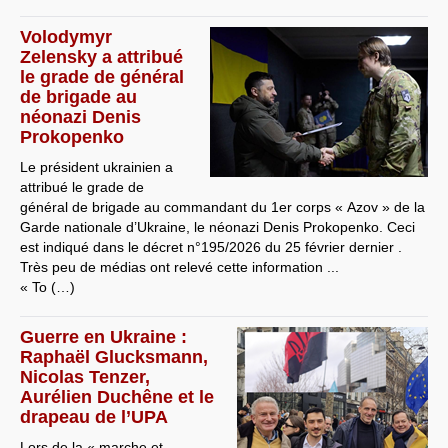
Volodymyr
Zelensky a attribué
le grade de général
de brigade au
néonazi Denis
Prokopenko
Le président ukrainien a
attribué le grade de
général de brigade au commandant du 1er corps « Azov » de la
Garde nationale d’Ukraine, le néonazi Denis Prokopenko. Ceci
est indiqué dans le décret n°195/2026 du 25 février dernier .
Très peu de médias ont relevé cette information ...
« To (…)
Guerre en Ukraine :
Raphaël Glucksmann,
Nicolas Tenzer,
Aurélien Duchêne et le
drapeau de l’UPA
Lors de la « marche et