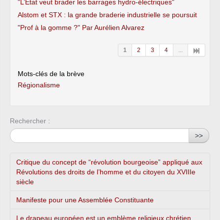
"L’État veut brader les barrages hydro-électriques"
Alstom et STX : la grande braderie industrielle se poursuit
"Prof à la gomme ?" Par Aurélien Alvarez
1
2
3
4
...
Mots-clés de la brève
Régionalisme
Rechercher :
>>
Critique du concept de “révolution bourgeoise” appliqué aux
Révolutions des droits de l’homme et du citoyen du XVIIIe
siècle
Manifeste pour une Assemblée Constituante
Le drapeau européen est un emblème religieux chrétien