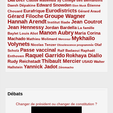
Claude Mademba Sy
Collège des Bernardins
Edward Snowden
Daesh
2/5
2/5
3/5
1/5
Dépakine
Étienne
Elon Musk
Eurodistricts
2/5
3/5
4/5
2/5
Eurafrique
Chouard
Gérard Araud
Groupe Wagner
Gérard Filoche
4/5
5/5
Hannah Arendt
Jean Coutrot
5/5
2/5
4/5
Institut Iliade
Jean Hennessy
4/5
3/5
Jordan Bardella
La famille
Manon Aubry
2/5
2/5
5/5
Maria Corina
Baylet
Louis Aliot
Mykhailo
Machado
3/5
2/5
1/5
Mathieu Molimard
Mercosur
Volynets
5/5
2/5
1/5
Nicolas Tenzer
Olaf
Obsolescence programmée
Passe vaccinal
2/5
4/5
2/5
Scholz
Raïf Badaoui
Raphaël
Raquel Garrido
Rokhaya Diallo
2/5
5/5
4/5
Enthoven
Thibault Mercier
Rudy Reichstadt
3/5
4/5
2/5
USAID
Walter
Yannick Jadot
2/5
4/5
1/5
Hallstein
Zéromacho
Débats
Changer de président ou changer de constitution ?