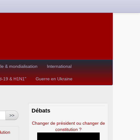
e & mondialisation
International
id-19 & H1N1"
Guerre en Ukraine
Débats
>>
Changer de président ou changer de
constitution ?
lution