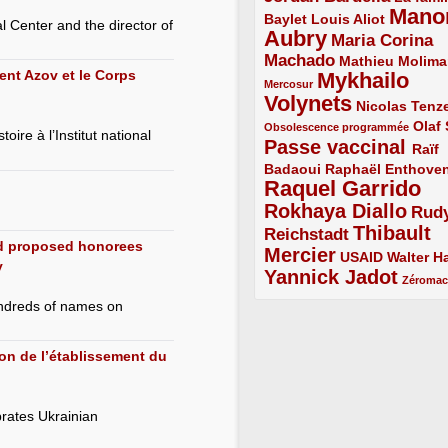
Mano
2/5
2/5
Baylet
Louis Aliot
l Center and the director of
Aubry
5/5
Maria Corina
Machado
3/5
2/5
Mathieu Molima
ent Azov et le Corps
Mykhailo
1/5
Mercosur
Volynets
5/5
2/5
Nicolas Tenz
1/5
2/5
Olaf
Obsolescence programmée
oire à l’Institut national
Passe vaccinal
4/5
Raïf
Badaoui
2/5
2/5
Raphaël Enthove
Raquel Garrido
5/5
Rokhaya Diallo
4/5
Rud
Thibault
Reichstadt
3/5
d proposed honorees
Mercier
4/5
2/5
2/5
USAID
Walter Ha
y
Yannick Jadot
4/5
1/5
Zéroma
undreds of names on
on de l’établissement du
rates Ukrainian