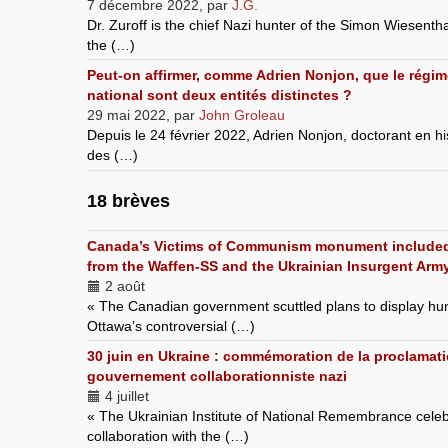
7 décembre 2022
,
par
J.G.
Dr. Zuroff is the chief Nazi hunter of the Simon Wiesentha
the (…)
Peut-on affirmer, comme Adrien Nonjon, que le régim
national sont deux entités distinctes ?
29 mai 2022
,
par
John Groleau
Depuis le 24 février 2022, Adrien Nonjon, doctorant en hist
des (…)
18 brèves
Canada’s Victims of Communism monument include
from the Waffen-SS and the Ukrainian Insurgent Arm
2 août
« The Canadian government scuttled plans to display h
Ottawa’s controversial (…)
30 juin en Ukraine : commémoration de la proclamati
gouvernement collaborationniste nazi
4 juillet
« The Ukrainian Institute of National Remembrance celeb
collaboration with the (…)