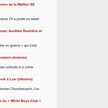
ision de la Waffen-SS
France 24 a posté un tweet
nzer, Aurélien Duchêne et
ine en guerre » qui s’est
nement ukrainien
ian schools is a crime
ré à Lviv (Ukraine)
 Roman Choukhevytch, l’un
e du « White Boys Club »