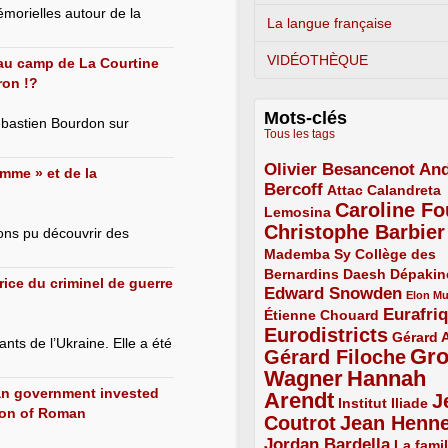
émorielles autour de la
La langue française
VIDÉOTHÈQUE
 au camp de La Courtine
ron !?
Mots-clés
ébastien Bourdon sur
Tous les tags
Olivier Besancenot
And
3/5
mme » et de la
Bercoff
3/5
2/5
Attac
Calandreta
Caroline Fo
2/5
4/5
Lemosina
Christophe Barbier
4/5
vons pu découvrir des
Mademba Sy
2/5
Collège des
Bernardins
2/5
2/5
2/5
Daesh
Dépakin
rice du criminel de guerre
Edward Snowden
3/5
1/5
Elon M
Eurafri
Étienne Chouard
2/5
3/5
Eurodistricts
4/5
2/5
Gérard 
ants de l’Ukraine. Elle a été
Gr
Gérard Filoche
4/5
Wagner
Hannah
5/5
ian government invested
Arendt
J
5/5
2/5
Institut Iliade
ation of Roman
Coutrot
Jean Henn
4/5
4/5
Jordan Bardella
3/5
La famil