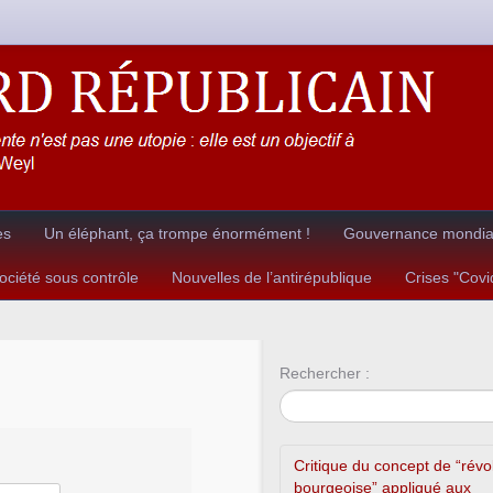
es
Un éléphant, ça trompe énormément !
Gouvernance mondial
ciété sous contrôle
Nouvelles de l’antirépublique
Crises "Cov
Rechercher :
Critique du concept de “révo
bourgeoise” appliqué aux