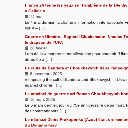
France 24 ferme les yeux sur l’emblème de la 14e div
« Galicie »
14 mai
Le 4 mai dernier, la chaîne d’information internationale 
sur X – (…)
Guerre en Ukraine : Raphaël Glucksmann, Nicolas Te
le drapeau de l’UPA
28 février
Lors de la « marche et manifestation pour soutenir l’Ukra
déroulée à (…)
Le culte de Bandera et Choukhevytch dans l’enseig
8 novembre 2025
« Imposing the cult of Bandera and Shukhevych in Ukrain
against children. (…)
Le criminel de guerre nazi Roman Choukhevytch hono
15 mars 2025
Le 5 mars dernier, jour du 75e anniversaire de sa mort,
des commandants (…)
Le néonazi Denis Prokopenko (Azov) était un membr
du Dynamo Kiev