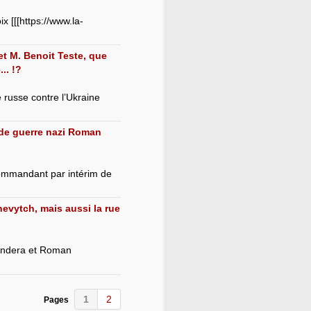
x [[[https://www.la-
t M. Benoit Teste, que
.. !?
e russe contre l’Ukraine
 de guerre nazi Roman
ommandant par intérim de
vytch, mais aussi la rue
Bandera et Roman
1
2
Pages