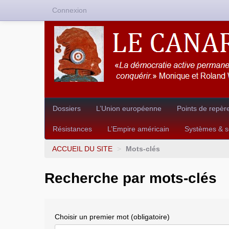
Connexion
Dossiers
L’Union européenne
Points de repèr
Résistances
L’Empire américain
Systèmes & so
ACCUEIL DU SITE
>
Mots-clés
Recherche par mots-clés
Choisir un premier mot (obligatoire)