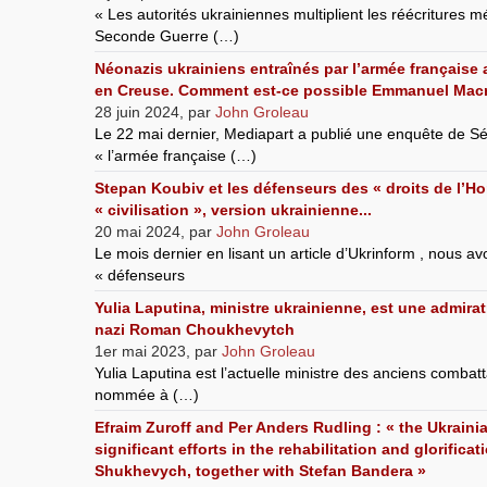
« Les autorités ukrainiennes multiplient les réécritures m
Seconde Guerre (…)
Néonazis ukrainiens entraînés par l’armée française
en Creuse. Comment est-ce possible Emmanuel Mac
28 juin 2024
,
par
John Groleau
Le 22 mai dernier, Mediapart a publié une enquête de S
« l’armée française (…)
Stepan Koubiv et les défenseurs des « droits de l’Ho
« civilisation », version ukrainienne...
20 mai 2024
,
par
John Groleau
Le mois dernier en lisant un article d’Ukrinform , nous a
« défenseurs
Yulia Laputina, ministre ukrainienne, est une admirat
nazi Roman Choukhevytch
1er mai 2023
,
par
John Groleau
Yulia Laputina est l’actuelle ministre des anciens combatt
nommée à (…)
Efraim Zuroff and Per Anders Rudling : « the Ukrain
significant efforts in the rehabilitation and glorific
Shukhevych, together with Stefan Bandera »