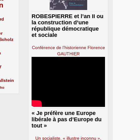
n
ROBESPIERRE et l’an II ou
rd
la construction d’une
république démocratique
er
et sociale
 Scholz
Conférence de l’historienne Florence
n
GAUTHIER
y
llstein
cho
« Je préfère une Europe
libérale à pas d’Europe du
tout »
Un socialiste, « illustre inconnu »,