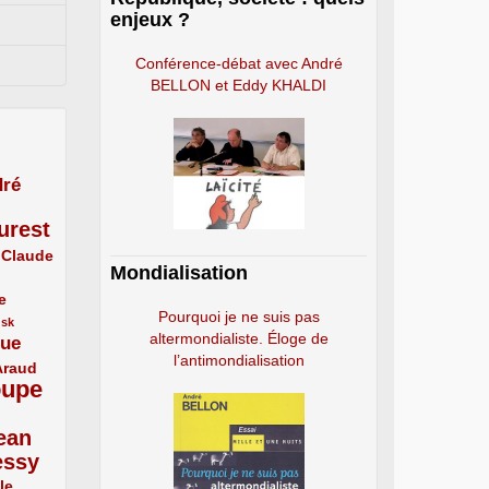
enjeux ?
Conférence-débat avec André
BELLON et Eddy KHALDI
ré
urest
Claude
Mondialisation
e
Pourquoi je ne suis pas
usk
altermondialiste. Éloge de
que
l’antimondialisation
Araud
oupe
ean
essy
le