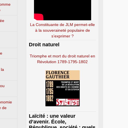
’homme
e
lée
La Constituante de JLM permet-elle
à la souveraineté populaire de
s’exprimer ?
Droit naturel
ge
Triomphe et mort du droit naturel en
Révolution 1789-1795-1802
 la
 ou
conomie
e de
Laïcité : une valeur
d’avenir. École,
République, société : quels