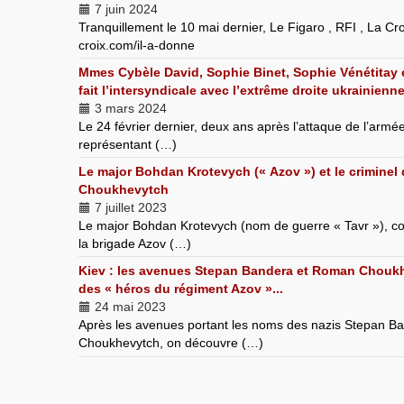
7 juin 2024
Tranquillement le 10 mai dernier, Le Figaro , RFI , La Croi
croix.com/il-a-donne
Mmes Cybèle David, Sophie Binet, Sophie Vénétitay e
fait l’intersyndicale avec l’extrême droite ukrainienne.
3 mars 2024
Le 24 février dernier, deux ans après l’attaque de l’armé
représentant (…)
Le major Bohdan Krotevych (« Azov ») et le criminel
Choukhevytch
7 juillet 2023
Le major Bohdan Krotevych (nom de guerre « Tavr »), c
la brigade Azov (…)
Kiev : les avenues Stepan Bandera et Roman Choukhe
des « héros du régiment Azov »...
24 mai 2023
Après les avenues portant les noms des nazis Stepan 
Choukhevytch, on découvre (…)