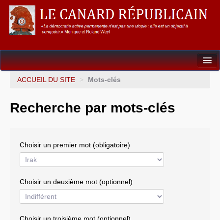
Dossiers
ACCUEIL DU SITE
>
Mots-clés
L’Union européenne
Recherche par mots-clés
Points de repères
Un éléphant, ça trompe énormément !
Choisir un premier mot (obligatoire)
Gouvernance mondiale & mondialisation
International
Choisir un deuxième mot (optionnel)
Résistances
L’Empire américain
Choisir un troisième mot (optionnel)