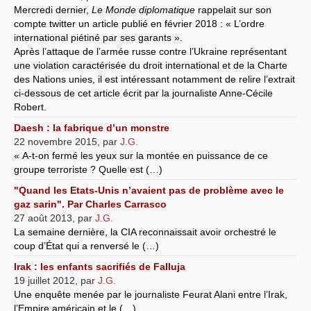
Mercredi dernier,
Le Monde diplomatique
rappelait sur son
compte twitter un article publié en février 2018 : « L’ordre
international piétiné par ses garants ».
Après l’attaque de l’armée russe contre l’Ukraine représentant
une violation caractérisée du droit international et de la Charte
des Nations unies, il est intéressant notamment de relire l’extrait
ci-dessous de cet article écrit par la journaliste Anne-Cécile
Robert.
Daesh : la fabrique d’un monstre
22 novembre 2015
,
par
J.G.
« A-t-on fermé les yeux sur la montée en puissance de ce
groupe terroriste ? Quelle est (…)
"Quand les Etats-Unis n’avaient pas de problème avec le
gaz sarin". Par Charles Carrasco
27 août 2013
,
par
J.G.
La semaine dernière, la CIA reconnaissait avoir orchestré le
coup d’État qui a renversé le (…)
Irak : les enfants sacrifiés de Falluja
19 juillet 2012
,
par
J.G.
Une enquête menée par le journaliste Feurat Alani entre l’Irak,
l’Empire américain et le (…)