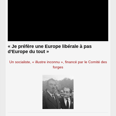
« Je préfère une Europe libérale à pas
d’Europe du tout »
Un socialiste, « illustre inconnu », financé par le Comité des
forges