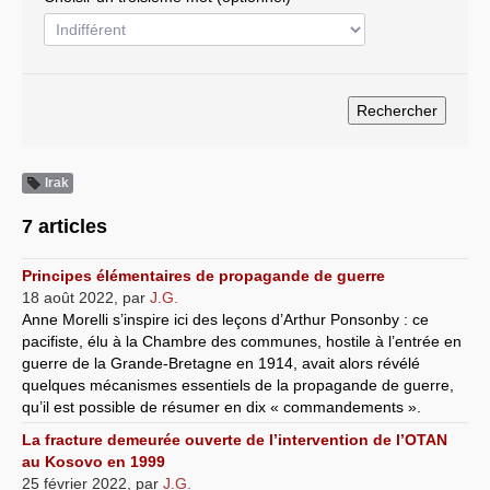
Systèmes & société sous contrôle
Nouvelles de l’antirépublique
Crises "Covid-19 & H1N1"
Guerre en Ukraine
Irak
7 articles
Principes élémentaires de propagande de guerre
18 août 2022
,
par
J.G.
Anne Morelli s’inspire ici des leçons d’Arthur Ponsonby : ce
pacifiste, élu à la Chambre des communes, hostile à l’entrée en
guerre de la Grande-Bretagne en 1914, avait alors révélé
quelques mécanismes essentiels de la propagande de guerre,
qu’il est possible de résumer en dix « commandements ».
La fracture demeurée ouverte de l’intervention de l’OTAN
au Kosovo en 1999
25 février 2022
,
par
J.G.