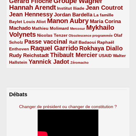
Groupe Wagner
Gérard Filoche
4/5
5/5
Hannah Arendt
Jean Coutrot
5/5
2/5
4/5
Institut Iliade
Jean Hennessy
4/5
3/5
Jordan Bardella
La famille
Manon Aubry
2/5
2/5
5/5
Maria Corina
Baylet
Louis Aliot
Mykhailo
Machado
3/5
2/5
1/5
Mathieu Molimard
Mercosur
Volynets
5/5
2/5
1/5
Nicolas Tenzer
Olaf
Obsolescence programmée
Passe vaccinal
2/5
4/5
2/5
Scholz
Raïf Badaoui
Raphaël
Raquel Garrido
Rokhaya Diallo
2/5
5/5
4/5
Enthoven
Thibault Mercier
Rudy Reichstadt
3/5
4/5
2/5
USAID
Walter
Yannick Jadot
2/5
4/5
1/5
Hallstein
Zéromacho
Débats
Changer de président ou changer de constitution ?