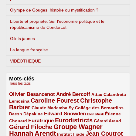
Olympe de Gouges, histoire ou mystification ?
Liberté et propriété. Sur l’économie politique et le
républicanisme de Condorcet
Gilets jaunes
La langue française
VIDÉOTHÈQUE
Mots-clés
Tous les tags
Olivier Besancenot
André Bercoff
3/5
3/5
2/5
Attac
Calandreta
Caroline Fourest
Christophe
2/5
4/5
Lemosina
Barbier
4/5
2/5
2/5
Claude Mademba Sy
Collège des Bernardins
Edward Snowden
Daesh
2/5
2/5
3/5
1/5
Dépakine
Étienne
Elon Musk
Eurodistricts
2/5
3/5
4/5
2/5
Eurafrique
Chouard
Gérard Araud
Groupe Wagner
Gérard Filoche
4/5
5/5
Hannah Arendt
Jean Coutrot
5/5
2/5
4/5
Institut Iliade