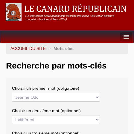
Dossiers
ACCUEIL DU SITE
>
Mots-clés
L’Union européenne
Recherche par mots-clés
Points de repères
Un éléphant, ça trompe énormément !
Choisir un premier mot (obligatoire)
Gouvernance mondiale & mondialisation
International
Choisir un deuxième mot (optionnel)
Résistances
L’Empire américain
Choisir un troisième mot (optionnel)