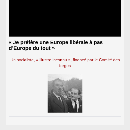
« Je préfère une Europe libérale à pas
d’Europe du tout »
Un socialiste, « illustre inconnu », financé par le Comité des
forges