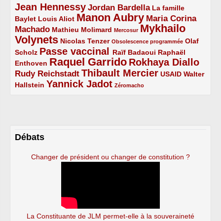
Jean Hennessy
4/5
3/5
Jordan Bardella
La famille
Manon Aubry
2/5
2/5
5/5
Maria Corina
Baylet
Louis Aliot
Mykhailo
Machado
3/5
2/5
1/5
Mathieu Molimard
Mercosur
Volynets
5/5
2/5
1/5
Nicolas Tenzer
Olaf
Obsolescence programmée
Passe vaccinal
2/5
4/5
2/5
Scholz
Raïf Badaoui
Raphaël
Raquel Garrido
Rokhaya Diallo
2/5
5/5
4/5
Enthoven
Thibault Mercier
Rudy Reichstadt
3/5
4/5
2/5
USAID
Walter
Yannick Jadot
2/5
4/5
1/5
Hallstein
Zéromacho
Débats
Changer de président ou changer de constitution ?
La Constituante de JLM permet-elle à la souveraineté