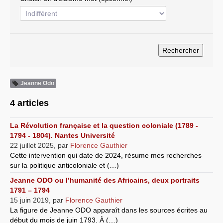
Systèmes & société sous contrôle
Nouvelles de l’antirépublique
Crises "Covid-19 & H1N1"
Guerre en Ukraine
Jeanne Odo
4 articles
La Révolution française et la question coloniale (1789 -
1794 - 1804). Nantes Université
22 juillet 2025
,
par
Florence Gauthier
Cette intervention qui date de 2024, résume mes recherches
sur la politique anticoloniale et (…)
Jeanne ODO ou l’humanité des Africains, deux portraits
1791 – 1794
15 juin 2019
,
par
Florence Gauthier
La figure de Jeanne ODO apparaît dans les sources écrites au
début du mois de juin 1793. À (…)