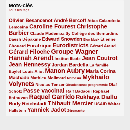
Mots-clés
Tous les tags
Olivier Besancenot
André Bercoff
3/5
3/5
2/5
Attac
Calandreta
Caroline Fourest
Christophe
2/5
4/5
Lemosina
Barbier
4/5
2/5
2/5
Claude Mademba Sy
Collège des Bernardins
Edward Snowden
Daesh
2/5
2/5
3/5
1/5
Dépakine
Étienne
Elon Musk
Eurodistricts
2/5
3/5
4/5
2/5
Eurafrique
Chouard
Gérard Araud
Groupe Wagner
Gérard Filoche
4/5
5/5
Hannah Arendt
Jean Coutrot
5/5
2/5
4/5
Institut Iliade
Jean Hennessy
4/5
3/5
Jordan Bardella
La famille
Manon Aubry
2/5
2/5
5/5
Maria Corina
Baylet
Louis Aliot
Mykhailo
Machado
3/5
2/5
1/5
Mathieu Molimard
Mercosur
Volynets
5/5
2/5
1/5
Nicolas Tenzer
Olaf
Obsolescence programmée
Passe vaccinal
2/5
4/5
2/5
Scholz
Raïf Badaoui
Raphaël
Raquel Garrido
Rokhaya Diallo
2/5
5/5
4/5
Enthoven
Thibault Mercier
Rudy Reichstadt
3/5
4/5
2/5
USAID
Walter
Yannick Jadot
2/5
4/5
1/5
Hallstein
Zéromacho