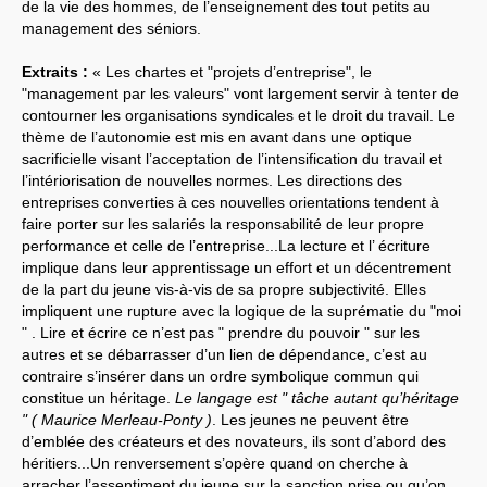
de la vie des hommes, de l’enseignement des tout petits au
management des séniors.
Systèmes & société sous contrôle
Extraits :
« Les chartes et "projets d’entreprise", le
Nouvelles de l’antirépublique
"management par les valeurs" vont largement servir à tenter de
contourner les organisations syndicales et le droit du travail. Le
Crises "Covid-19 & H1N1"
thème de l’autonomie est mis en avant dans une optique
sacrificielle visant l’acceptation de l’intensification du travail et
Guerre en Ukraine
l’intériorisation de nouvelles normes. Les directions des
entreprises converties à ces nouvelles orientations tendent à
faire porter sur les salariés la responsabilité de leur propre
performance et celle de l’entreprise...La lecture et l’ écriture
implique dans leur apprentissage un effort et un décentrement
de la part du jeune vis-à-vis de sa propre subjectivité. Elles
impliquent une rupture avec la logique de la suprématie du "moi
" . Lire et écrire ce n’est pas " prendre du pouvoir " sur les
autres et se débarrasser d’un lien de dépendance, c’est au
contraire s’insérer dans un ordre symbolique commun qui
constitue un héritage.
Le langage est " tâche autant qu’héritage
" ( Maurice Merleau-Ponty )
. Les jeunes ne peuvent être
d’emblée des créateurs et des novateurs, ils sont d’abord des
héritiers...Un renversement s’opère quand on cherche à
arracher l’assentiment du jeune sur la sanction prise ou qu’on