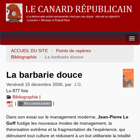
Dossiers
ACCUEIL DU SITE
>
Points de repères
>
Bibliographie
>
La barbarie douce
L’Union européenne
La barbarie douce
Points de repères
Vendredi 15 décembre 2006
,
par
J.G.
Un éléphant, ça trompe énormément !
Lu 877 fois
Bibliographie
|
Gouvernance mondiale & mondialisation
|
|
Recommander
International
Dans son essai sur le management moderne,
Jean-Pierre Le
Goff
fustige les nouveaux modes de management, la
Résistances
théorisation extrême et la fragmentation de l’expérience, qui
détruisent tout culture et réduisent à un but utilitariste la totalité
L’Empire américain