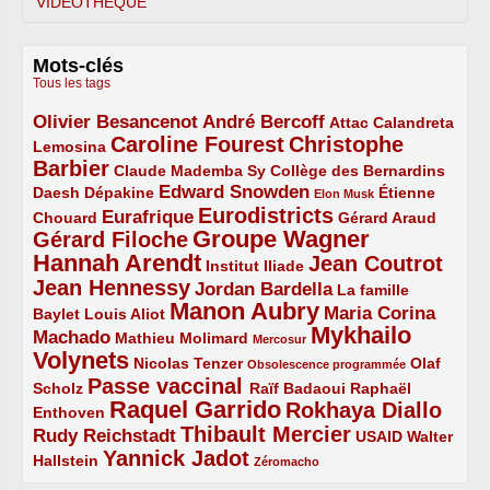
VIDÉOTHÈQUE
Mots-clés
Tous les tags
Olivier Besancenot
André Bercoff
3/5
3/5
2/5
Attac
Calandreta
Caroline Fourest
Christophe
2/5
4/5
Lemosina
Barbier
4/5
2/5
2/5
Claude Mademba Sy
Collège des Bernardins
Edward Snowden
Daesh
2/5
2/5
3/5
1/5
Dépakine
Étienne
Elon Musk
Eurodistricts
2/5
3/5
4/5
2/5
Eurafrique
Chouard
Gérard Araud
Groupe Wagner
Gérard Filoche
4/5
5/5
Hannah Arendt
Jean Coutrot
5/5
2/5
4/5
Institut Iliade
Jean Hennessy
4/5
3/5
Jordan Bardella
La famille
Manon Aubry
2/5
2/5
5/5
Maria Corina
Baylet
Louis Aliot
Mykhailo
Machado
3/5
2/5
1/5
Mathieu Molimard
Mercosur
Volynets
5/5
2/5
1/5
Nicolas Tenzer
Olaf
Obsolescence programmée
Passe vaccinal
2/5
4/5
2/5
Scholz
Raïf Badaoui
Raphaël
Raquel Garrido
Rokhaya Diallo
2/5
5/5
4/5
Enthoven
Thibault Mercier
Rudy Reichstadt
3/5
4/5
2/5
USAID
Walter
Yannick Jadot
2/5
4/5
1/5
Hallstein
Zéromacho