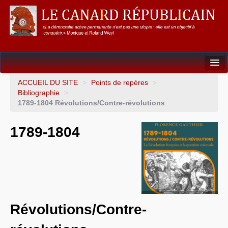
Dossiers
ACCUEIL DU SITE
>
Points de repères
>
Bibliographie
>
L’Union européenne
1789-1804 Révolutions/Contre-révolutions
Points de repères
1789-1804
Un éléphant, ça trompe énormément !
Gouvernance mondiale & mondialisation
International
Résistances
Révolutions/Contre-
L’Empire américain