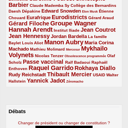
Barbier
4/5
2/5
2/5
Claude Mademba Sy
Collège des Bernardins
Edward Snowden
Daesh
2/5
2/5
3/5
1/5
Dépakine
Étienne
Elon Musk
Eurodistricts
2/5
3/5
4/5
2/5
Eurafrique
Chouard
Gérard Araud
Groupe Wagner
Gérard Filoche
4/5
5/5
Hannah Arendt
Jean Coutrot
5/5
2/5
4/5
Institut Iliade
Jean Hennessy
4/5
3/5
Jordan Bardella
La famille
Manon Aubry
2/5
2/5
5/5
Maria Corina
Baylet
Louis Aliot
Mykhailo
Machado
3/5
2/5
1/5
Mathieu Molimard
Mercosur
Volynets
5/5
2/5
1/5
Nicolas Tenzer
Olaf
Obsolescence programmée
Passe vaccinal
2/5
4/5
2/5
Scholz
Raïf Badaoui
Raphaël
Raquel Garrido
Rokhaya Diallo
2/5
5/5
4/5
Enthoven
Thibault Mercier
Rudy Reichstadt
3/5
4/5
2/5
USAID
Walter
Yannick Jadot
2/5
4/5
1/5
Hallstein
Zéromacho
Débats
Changer de président ou changer de constitution ?