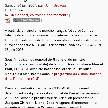
Samedi 30 juin 2007
,
par
John Groleau
Systèmes & société sous contrôle
Lu 1039 fois
Un éléphant, ça trompe énormément !
|
Nouvelles de l’antirépublique
|
|
Recommander
Crises "Covid-19 & H1N1"
À partir de dimanche, le marché français (et européen) de
l’électricité et du gaz s’ouvre complètement à la concurrence.
Guerre en Ukraine
Les textes initiateurs de la déréglementation sont les directives
européennes 96/92/CE du 19 décembre 1996 et 2003/54/CE du
26 juin 2003.
Sous l’impulsion du général
de Gaulle
et du ministre
(communiste et syndicaliste) de la production industrielle
Marcel
Paul
, EDF-GDF avait été nationalisé lors de la Libération,
mesure qui était inscrite dans
le programme du Conseil national
de la Résistance (CNR)
.
Dans la privatisation rampante d’EDF-GDF, un moment
déterminant s’est joué lors du sommet de Barcelone, en mars
2002, peu avant le premier tour de l’élection présidentielle,
Jacques Chirac
et
Lionel Jospin
signant discrètement des
accords par lesquels la France acceptait d’ouvrir à la