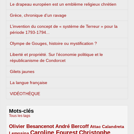
Le drapeau européen est un emblème religieux chrétien
Grèce, chronique d’un ravage
L’invention du concept de « système de Terreur » pour la
période 1793-1794...
Olympe de Gouges, histoire ou mystification ?
Liberté et propriété. Sur l’économie politique et le
républicanisme de Condorcet
Gilets jaunes
La langue française
VIDÉOTHÈQUE
Mots-clés
Tous les tags
Olivier Besancenot
André Bercoff
3/5
3/5
2/5
Attac
Calandreta
Caroline Fourest
Christophe
2/5
4/5
Lemosina