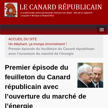
Dossiers
ACCUEIL DU SITE
>
Un éléphant, ça trompe énormément !
>
L’Union européenne
Premier épisode du feuilleton du Canard républicain
avec l’ouverture du marché de l’énergie
Points de repères
Premier épisode du
Un éléphant, ça trompe énormément !
feuilleton du Canard
Gouvernance mondiale & mondialisation
républicain avec
International
l’ouverture du marché de
Résistances
l’énergie
L’Empire américain