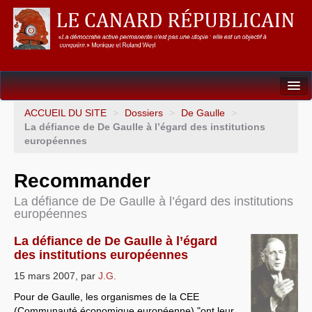
Dossiers
ACCUEIL DU SITE
>
Dossiers
>
De Gaulle
>
La défiance de De Gaulle à l’égard des institutions
L’Union européenne
européennes
Points de repères
Recommander
Un éléphant, ça trompe énormément !
La défiance de De Gaulle à l’égard des institutions
européennes
Gouvernance mondiale & mondialisation
La défiance de De Gaulle à l’égard
International
des institutions européennes
Résistances
15 mars 2007
,
par
J.G.
Pour de Gaulle, les organismes de la CEE
L’Empire américain
(Communauté économique européenne) "ont leur