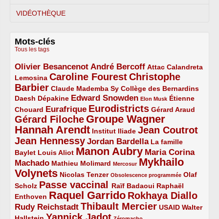
VIDÉOTHÈQUE
Mots-clés
Tous les tags
Olivier Besancenot
André Bercoff
3/5
3/5
2/5
Attac
Calandreta
Caroline Fourest
Christophe
2/5
4/5
Lemosina
Barbier
4/5
2/5
2/5
Claude Mademba Sy
Collège des Bernardins
Edward Snowden
Daesh
2/5
2/5
3/5
1/5
Dépakine
Étienne
Elon Musk
Eurodistricts
2/5
3/5
4/5
2/5
Eurafrique
Chouard
Gérard Araud
Groupe Wagner
Gérard Filoche
4/5
5/5
Hannah Arendt
Jean Coutrot
5/5
2/5
4/5
Institut Iliade
Jean Hennessy
4/5
3/5
Jordan Bardella
La famille
Manon Aubry
2/5
2/5
5/5
Maria Corina
Baylet
Louis Aliot
Mykhailo
Machado
3/5
2/5
1/5
Mathieu Molimard
Mercosur
Volynets
5/5
2/5
1/5
Nicolas Tenzer
Olaf
Obsolescence programmée
Passe vaccinal
2/5
4/5
2/5
Scholz
Raïf Badaoui
Raphaël
Raquel Garrido
Rokhaya Diallo
2/5
5/5
4/5
Enthoven
Thibault Mercier
Rudy Reichstadt
3/5
4/5
2/5
USAID
Walter
Yannick Jadot
2/5
4/5
1/5
Hallstein
Zéromacho