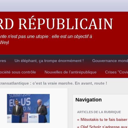
ères
Un éléphant, ça trompe énormément !
Gouvernance mondia
ciété sous contrôle
Nouvelles de l’antirépublique
Crises "Cov
ransatlantique : c’est la vraie marche. En avant, route !
Navigation
ARTICLES DE LA RUBRIQUE
« Mitsotakis tu te fais baiser
« Olaf Scholz s’adresse aux