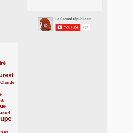
ré
urest
Claude
e
usk
que
Araud
oupe
ean