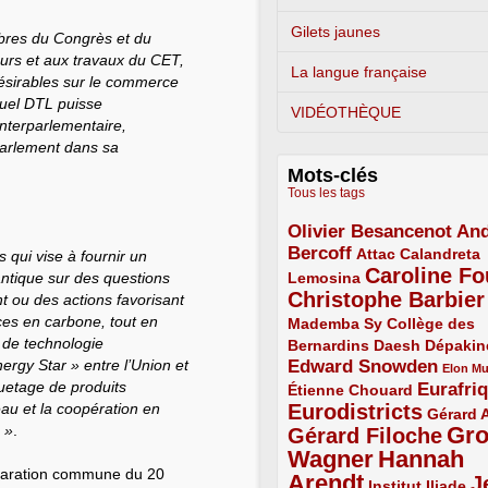
Gilets jaunes
mbres du Congrès et du
eurs et aux travaux du CET,
La langue française
désirables sur le commerce
ctuel DTL puisse
VIDÉOTHÈQUE
nterparlementaire,
arlement dans sa
Mots-clés
Tous les tags
Olivier Besancenot
And
3/5
Bercoff
3/5
2/5
Attac
Calandreta
s qui vise à fournir un
Caroline Fo
2/5
4/5
antique sur des questions
Lemosina
Christophe Barbier
t ou des actions favorisant
4/5
ces en carbone, tout en
Mademba Sy
2/5
Collège des
e de technologie
Bernardins
2/5
2/5
2/5
Daesh
Dépakin
ergy Star » entre l’Union et
Edward Snowden
3/5
1/5
Elon M
uetage de produits
Eurafri
Étienne Chouard
2/5
3/5
au et la coopération en
Eurodistricts
4/5
2/5
Gérard 
 »
.
Gr
Gérard Filoche
4/5
Wagner
Hannah
5/5
claration commune du 20
Arendt
J
5/5
2/5
Institut Iliade