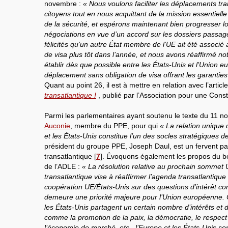
novembre :
« Nous voulons faciliter les déplacements tr
citoyens tout en nous acquittant de la mission essentielle
de la sécurité, et espérons maintenant bien progresser l
négociations en vue d’un accord sur les dossiers pass
félicités qu’un autre État membre de l’UE ait été assoc
de visa plus tôt dans l’année, et nous avons réaffirmé no
établir dès que possible entre les États-Unis et l’Union
déplacement sans obligation de visa offrant les garantie
Quant au point 26, il est à mettre en relation avec l’articl
transatlantique !
, publié par l’Association pour une Const
Parmi les parlementaires ayant soutenu le texte du 11 
Auconie
, membre du PPE, pour qui
« La relation unique 
et les États-Unis constitue l’un des socles stratégiques 
président du groupe PPE, Joseph Daul, est un fervent p
transatlantique
[
7
]
. Évoquons également les propos du 
de l’ADLE :
« La résolution relative au prochain sommet
transatlantique vise à réaffirmer l’agenda transatlantique 
coopération UE/États-Unis sur des questions d’intérêt c
demeure une priorité majeure pour l’Union européenne. Ou
les États-Unis partagent un certain nombre d’intérêts e
comme la promotion de la paix, la démocratie, le respect
l’économie de marché, etc., l’Europe et les États-Unis sont