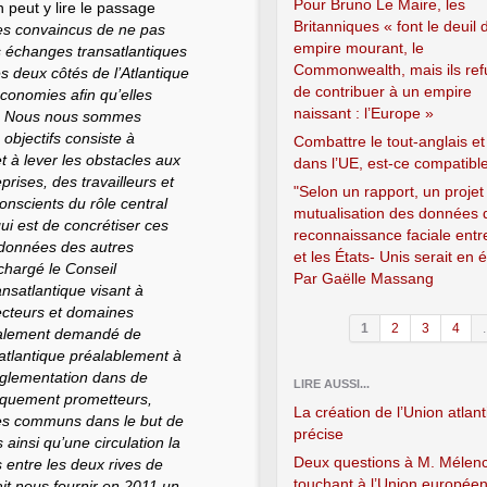
Pour Bruno Le Maire, les
n peut y lire le passage
Britanniques « font le deuil 
es convaincus de ne pas
empire mourant, le
es échanges transatlantiques
Commonwealth, mais ils ref
s deux côtés de l’Atlantique
de contribuer à un empire
conomies afin qu’elles
naissant : l’Europe »
tur. Nous nous sommes
 objectifs consiste à
Combattre le tout-anglais et
et à lever les obstacles aux
dans l’UE, est-ce compatibl
rises, des travailleurs et
"Selon un rapport, un projet
scients du rôle central
mutualisation des données 
ui est de concrétiser ces
reconnaissance faciale entr
ordonnées des autres
et les États- Unis serait en 
chargé le Conseil
Par Gaëlle Massang
nsatlantique visant à
secteurs et domaines
1
2
3
4
.
également demandé de
satlantique préalablement à
réglementation dans de
LIRE AUSSI...
iquement prometteurs,
La création de l’Union atlan
pes communs dans le but de
précise
ainsi qu’une circulation la
Deux questions à M. Mélen
s entre les deux rives de
touchant à l’Union europée
ait nous fournir en 2011 un