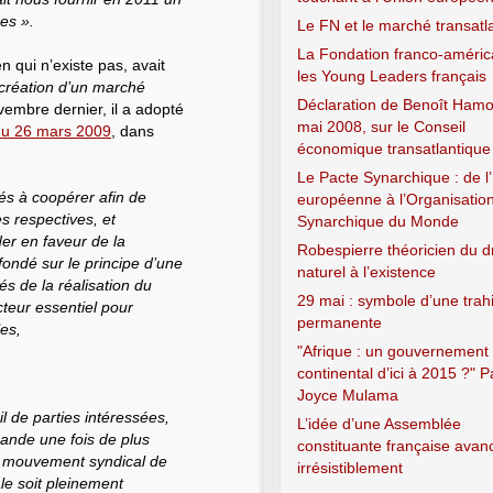
es ».
Le FN et le marché transatl
La Fondation franco-améric
qui n’existe pas, avait
les Young Leaders français
 création d’un marché
Déclaration de Benoît Hamo
vembre dernier, il a adopté
mai 2008, sur le Conseil
 du 26 mars 2009
, dans
économique transatlantique
Le Pacte Synarchique : de l
és à coopérer afin de
européenne à l’Organisatio
s respectives, et
Synarchique du Monde
er en faveur de la
Robespierre théoricien du dr
fondé sur le principe d’une
naturel à l’existence
s de la réalisation du
29 mai : symbole d’une trah
teur essentiel pour
permanente
es,
"Afrique : un gouvernement
continental d’ici à 2015 ?" P
Joyce Mulama
il de parties intéressées,
L’idée d’une Assemblée
ande une fois de plus
constituante française avan
u mouvement syndical de
irrésistiblement
ale soit pleinement