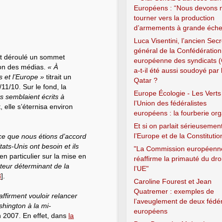
Européens : “Nous devons 
tourner vers la production
d’armements à grande échel
Luca Visentini, l’ancien Secr
général de la Confédération
st déroulé un sommet
européenne des syndicats 
tion des médias.
« À
a-t-il été aussi soudoyé par 
 et l’Europe »
titrait un
Qatar ?
/11/10. Sur le fond, la
Europe Écologie - Les Verts
ts semblaient écrits à
l’Union des fédéralistes
elle s’éternisa environ
européens : la fourberie or
Et si on parlait sérieusemen
l’Europe et de la Constitutio
ce que nous étions d’accord
ts-Unis ont besoin et ils
"La Commission européenn
en particulier sur la mise en
réaffirme la primauté du dro
teur déterminant de la
l’UE"
3
]
.
Caroline Fourest et Jean
Quatremer : exemples de
affirment vouloir relancer
l’aveuglement de deux fédér
hington à la mi-
européens
n 2007. En effet, dans
la