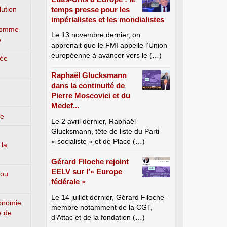
lution
temps presse pour les
impérialistes et les mondialistes
’homme
Le 13 novembre dernier, on
e
apprenait que le FMI appelle l’Union
européenne à avancer vers le (…)
lée
Raphaël Glucksmann
dans la continuité de
Pierre Moscovici et du
Medef...
ge
Le 2 avril dernier, Raphaël
Glucksmann, tête de liste du Parti
« socialiste » et de Place (…)
 la
Gérard Filoche rejoint
EELV sur l’« Europe
 ou
fédérale »
Le 14 juillet dernier, Gérard Filoche -
conomie
membre notamment de la CGT,
e de
d’Attac et de la fondation (…)