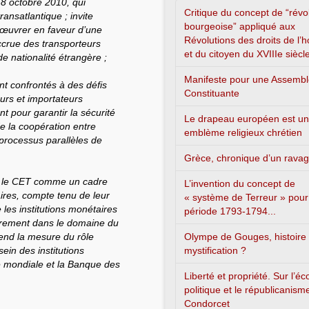
e 8 octobre 2010, qui
Critique du concept de “révo
ansatlantique ; invite
bourgeoise” appliqué aux
à œuvrer en faveur d’une
Révolutions des droits de l
ccrue des transporteurs
et du citoyen du XVIIIe siècl
de nationalité étrangère ;
Manifeste pour une Assemb
nt confrontés à des défis
Constituante
urs et importateurs
t pour garantir la sécurité
Le drapeau européen est un
 la coopération entre
emblème religieux chrétien
processus parallèles de
Grèce, chronique d’un rava
ser le CET comme un cadre
L’invention du concept de
ires, compte tenu de leur
« système de Terreur » pour
les institutions monétaires
période 1793-1794...
ièrement dans le domaine du
rend la mesure du rôle
Olympe de Gouges, histoire
ein des institutions
mystification ?
e mondiale et la Banque des
Liberté et propriété. Sur l’é
politique et le républicanism
Condorcet