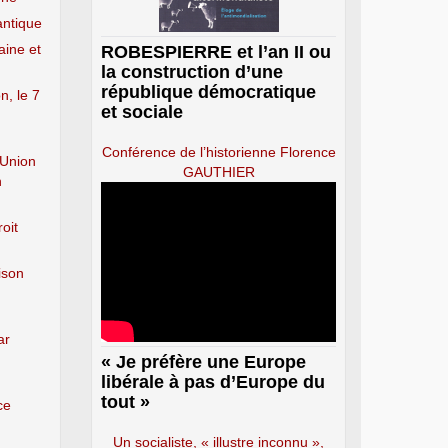
antique
aine et
ROBESPIERRE et l’an II ou
la construction d’une
république démocratique
n, le 7
et sociale
Conférence de l’historienne Florence
’Union
GAUTHIER
n
oit
ison
ar
« Je préfère une Europe
libérale à pas d’Europe du
tout »
ce
Un socialiste, « illustre inconnu »,