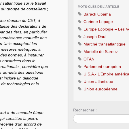
satlantique sur le travail
MOTS-CLÉS DE L'ARTICLE
e du groupe de conseillers ;
Barack Obama
aine réunion du CET, à
Corinne Lepage
uelle des déclarations de
Europe Ecologie – Les V
ar des tiers, en particulier
Joseph Daul
reconnaissance mutuelle des
ts-Unis acceptent les
Marché transatlantique
n mesures métriques, à
Marielle de Sarnez
 des normes, à instaurer
OTAN
s novatrices dans le
rnationale ; considère que
Parlement européen
ler au-delà des questions
U.S.A.- L’Empire américa
 et inclure un dialogue
Union atlantique
t de technologies et la
Union européenne
Rechercher :
ouvert » de seconde étape
ui constitue la pierre
 récente d’un accord de