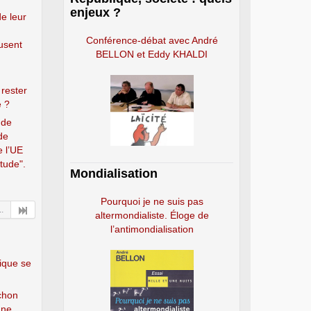
enjeux ?
de leur
Conférence-débat avec André
usent
BELLON et Eddy KHALDI
 rester
e ?
 de
de
e l’UE
étude".
Mondialisation
Pourquoi je ne suis pas
..
altermondialiste. Éloge de
l’antimondialisation
tique se
chon
nne