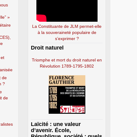
nous
le” »
étaire
La Constituante de JLM permet-elle
à la souveraineté populaire de
(CES),
s’exprimer ?
le
Droit naturel
 et
Triomphe et mort du droit naturel en
Révolution 1789-1795-1802
ganisée
t de
n ?
e
it de
Laïcité : une valeur
alistes
d’avenir. École,
République, société : quels