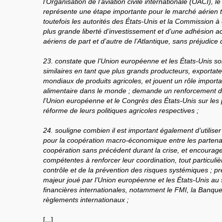
l’Organisation de l’aviation civile internationale (OACI), l
représente une étape importante pour le marché aérien tr
toutefois les autorités des États-Unis et la Commission 
plus grande liberté d’investissement et d’une adhésion a
aériens de part et d’autre de l’Atlantique, sans préjudice 
23. constate que l’Union européenne et les États-Unis so
similaires en tant que plus grands producteurs, exportate
mondiaux de produits agricoles, et jouent un rôle importan
alimentaire dans le monde ; demande un renforcement de
l’Union européenne et le Congrès des États-Unis sur les 
réforme de leurs politiques agricoles respectives ;
24. souligne combien il est important également d’utili
pour la coopération macro-économique entre les partena
coopération sans précédent durant la crise, et encourage 
compétentes à renforcer leur coordination, tout particul
contrôle et de la prévention des risques systémiques ; p
majeur joué par l’Union européenne et les États-Unis au s
financières internationales, notamment le FMI, la Banqu
règlements internationaux ;
[...]