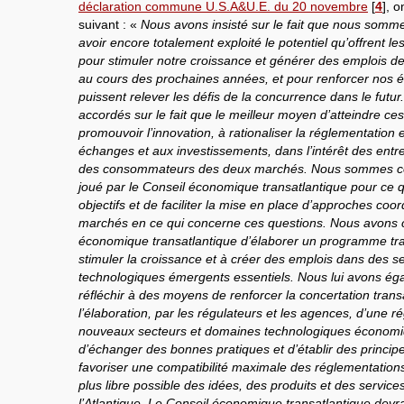
déclaration commune U.S.A&U.E. du 20 novembre
[
4
]
, o
suivant : «
Nous avons insisté sur le fait que nous somm
avoir encore totalement exploité le potentiel qu’offrent l
pour stimuler notre croissance et générer des emplois de
au cours des prochaines années, et pour renforcer nos é
puissent relever les défis de la concurrence dans le fu
accordés sur le fait que le meilleur moyen d’atteindre ces
promouvoir l’innovation, à rationaliser la réglementation 
échanges et aux investissements, dans l’intérêt des entrep
des consommateurs des deux marchés. Nous sommes con
joué par le Conseil économique transatlantique pour ce q
objectifs et de faciliter la mise en place d’approches co
marchés en ce qui concerne ces questions. Nous avons 
économique transatlantique d’élaborer un programme tra
stimuler la croissance et à créer des emplois dans des 
technologiques émergents essentiels. Nous lui avons 
réfléchir à des moyens de renforcer la concertation tran
l’élaboration, par les régulateurs et les agences, d’une 
nouveaux secteurs et domaines technologiques économ
d’échanger des bonnes pratiques et d’établir des princi
favoriser une compatibilité maximale des réglementations 
plus libre possible des idées, des produits et des service
l’Atlantique. Le Conseil économique transatlantique devr