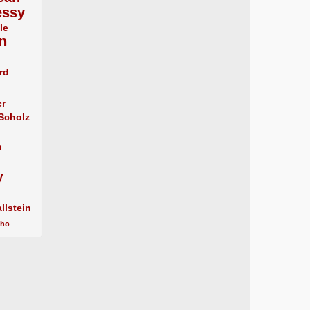
essy
le
n
rd
er
 Scholz
n
y
llstein
cho