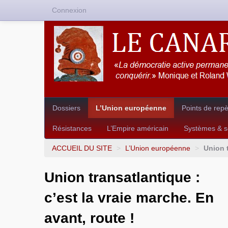
Connexion
Dossiers
L’Union européenne
Points de rep
Résistances
L’Empire américain
Systèmes & so
ACCUEIL DU SITE
>
L’Union européenne
>
Union t
Union transatlantique :
c’est la vraie marche. En
avant, route !