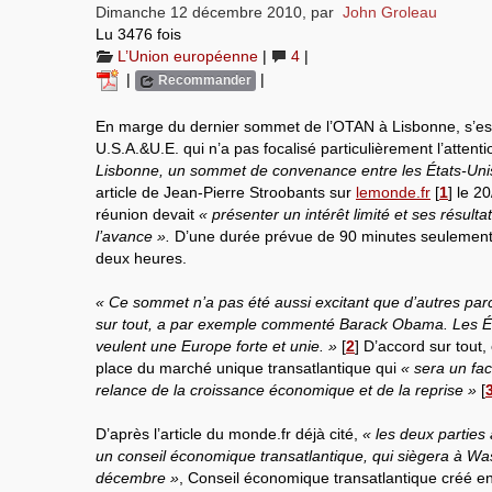
Dimanche 12 décembre 2010
,
par
John Groleau
Lu 3476 fois
L’Union européenne
|
4
|
|
|
Recommander
En marge du dernier sommet de l’OTAN à Lisbonne, s’e
U.S.A.&U.E. qui n’a pas focalisé particulièrement l’atten
Lisbonne, un sommet de convenance entre les États-Unis
article de Jean-Pierre Stroobants sur
lemonde.fr
[
1
]
le 20
réunion devait
« présenter un intérêt limité et ses résulta
l’avance ».
D’une durée prévue de 90 minutes seulement, 
deux heures.
« Ce sommet n’a pas été aussi excitant que d’autres par
sur tout, a par exemple commenté Barack Obama. Les Éta
veulent une Europe forte et unie. »
[
2
]
D’accord sur tout, 
place du marché unique transatlantique qui
« sera un fac
relance de la croissance économique et de la reprise »
[
D’après l’article du monde.fr déjà cité,
« les deux parties 
un conseil économique transatlantique, qui siègera à Was
décembre »
, Conseil économique transatlantique créé e