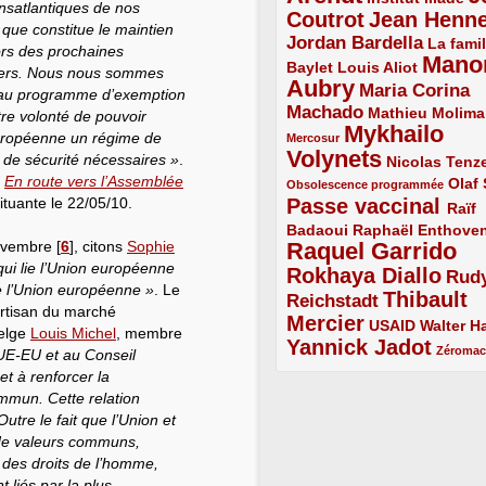
ansatlantiques de nos
Coutrot
Jean Henn
4/5
4/5
 que constitue le maintien
Jordan Bardella
3/5
La famil
ors des prochaines
Mano
2/5
2/5
Baylet
Louis Aliot
agers. Nous nous sommes
Aubry
5/5
Maria Corina
ié au programme d’exemption
Machado
3/5
2/5
Mathieu Molima
tre volonté de pouvoir
Mykhailo
1/5
 européenne un régime de
Mercosur
Volynets
s de sécurité nécessaires »
.
5/5
2/5
Nicolas Tenz
e
En route vers l’Assemblée
1/5
2/5
Olaf
Obsolescence programmée
ituante le 22/05/10.
Passe vaccinal
4/5
Raïf
Badaoui
2/5
2/5
Raphaël Enthove
novembre
[
6
]
, citons
Sophie
Raquel Garrido
5/5
qui lie l’Union européenne
Rokhaya Diallo
4/5
Rud
de l’Union européenne »
. Le
Thibault
Reichstadt
3/5
artisan du marché
Mercier
4/5
2/5
2/5
USAID
Walter Ha
belge
Louis Michel
, membre
Yannick Jadot
4/5
1/5
Zéroma
 UE-EU et au Conseil
et à renforcer la
ommun. Cette relation
tre le fait que l’Union et
t de valeurs communs,
 des droits de l’homme,
 liés par la plus