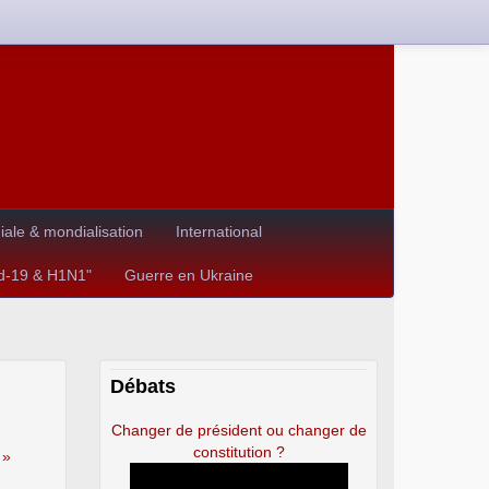
le & mondialisation
International
id-19 & H1N1"
Guerre en Ukraine
Débats
Changer de président ou changer de
constitution ?
 »