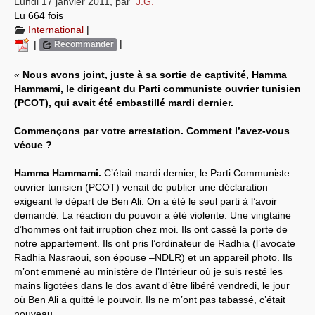
Lundi 17 janvier 2011
,
par
J.G.
Lu 664 fois
Systèmes & société sous contrôle
International
|
|
|
Recommander
Nouvelles de l’antirépublique
«
Nous avons joint, juste à sa sortie de captivité, Hamma
Crises "Covid-19 & H1N1"
Hammami, le dirigeant du Parti communiste ouvrier tunisien
(PCOT), qui avait été embastillé mardi dernier.
Guerre en Ukraine
Commençons par votre arrestation. Comment l’avez-vous
vécue ?
Hamma Hammami.
C’était mardi dernier, le Parti Communiste
ouvrier tunisien (PCOT) venait de publier une déclaration
exigeant le départ de Ben Ali. On a été le seul parti à l’avoir
demandé. La réaction du pouvoir a été violente. Une vingtaine
d’hommes ont fait irruption chez moi. Ils ont cassé la porte de
notre appartement. Ils ont pris l’ordinateur de Radhia (l’avocate
Radhia Nasraoui, son épouse –NDLR) et un appareil photo. Ils
m’ont emmené au ministère de l’Intérieur où je suis resté les
mains ligotées dans le dos avant d’être libéré vendredi, le jour
où Ben Ali a quitté le pouvoir. Ils ne m’ont pas tabassé, c’était
nouveau…