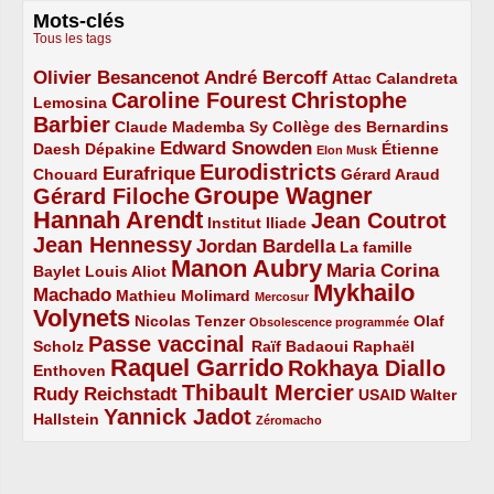
Mots-clés
Tous les tags
Olivier Besancenot
André Bercoff
3/5
3/5
2/5
Attac
Calandreta
Caroline Fourest
Christophe
2/5
4/5
Lemosina
Barbier
4/5
2/5
2/5
Claude Mademba Sy
Collège des Bernardins
Edward Snowden
Daesh
2/5
2/5
3/5
1/5
Dépakine
Étienne
Elon Musk
Eurodistricts
2/5
3/5
4/5
2/5
Eurafrique
Chouard
Gérard Araud
Groupe Wagner
Gérard Filoche
4/5
5/5
Hannah Arendt
Jean Coutrot
5/5
2/5
4/5
Institut Iliade
Jean Hennessy
4/5
3/5
Jordan Bardella
La famille
Manon Aubry
2/5
2/5
5/5
Maria Corina
Baylet
Louis Aliot
Mykhailo
Machado
3/5
2/5
1/5
Mathieu Molimard
Mercosur
Volynets
5/5
2/5
1/5
Nicolas Tenzer
Olaf
Obsolescence programmée
Passe vaccinal
2/5
4/5
2/5
Scholz
Raïf Badaoui
Raphaël
Raquel Garrido
Rokhaya Diallo
2/5
5/5
4/5
Enthoven
Thibault Mercier
Rudy Reichstadt
3/5
4/5
2/5
USAID
Walter
Yannick Jadot
2/5
4/5
1/5
Hallstein
Zéromacho