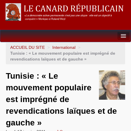
Dossiers
ACCUEIL DU SITE
>
International
>
Tunisie : « Le mouvement populaire est imprégné de
L’Union européenne
revendications laïques et de gauche »
Points de repères
Tunisie : « Le
Un éléphant, ça trompe énormément !
mouvement populaire
Gouvernance mondiale & mondialisation
est imprégné de
International
revendications laïques et de
Résistances
gauche »
L’Empire américain