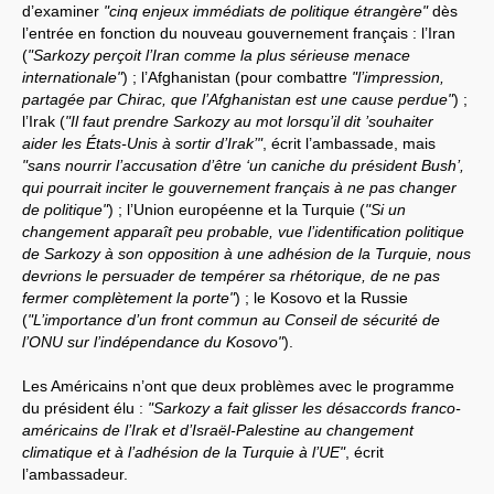
d’examiner
"cinq enjeux immédiats de politique étrangère"
dès
l’entrée en fonction du nouveau gouvernement français : l’Iran
(
"Sarkozy perçoit l’Iran comme la plus sérieuse menace
internationale"
) ; l’Afghanistan (pour combattre
"l’impression,
partagée par Chirac, que l’Afghanistan est une cause perdue"
) ;
l’Irak (
"Il faut prendre Sarkozy au mot lorsqu’il dit ’souhaiter
aider les États-Unis à sortir d’Irak’"
, écrit l’ambassade, mais
"sans nourrir l’accusation d’être ‘un caniche du président Bush’,
qui pourrait inciter le gouvernement français à ne pas changer
de politique"
) ; l’Union européenne et la Turquie (
"Si un
changement apparaît peu probable, vue l’identification politique
de Sarkozy à son opposition à une adhésion de la Turquie, nous
devrions le persuader de tempérer sa rhétorique, de ne pas
fermer complètement la porte"
) ; le Kosovo et la Russie
(
"L’importance d’un front commun au Conseil de sécurité de
l’ONU sur l’indépendance du Kosovo"
).
Les Américains n’ont que deux problèmes avec le programme
du président élu :
"Sarkozy a fait glisser les désaccords franco-
américains de l’Irak et d’Israël-Palestine au changement
climatique et à l’adhésion de la Turquie à l’UE"
, écrit
l’ambassadeur.