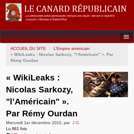
Dossiers
ACCUEIL DU SITE
>
L’Empire américain
>
« WikiLeaks : Nicolas Sarkozy, "l’Américain" ». Par
L’Union européenne
Rémy Ourdan
Points de repères
« WikiLeaks :
Un éléphant, ça trompe énormément !
Nicolas Sarkozy,
Gouvernance mondiale & mondialisation
"l’Américain" ».
International
Par Rémy Ourdan
Résistances
Mercredi 1er décembre 2010
,
par
J.G.
Lu 861 fois
L’Empire américain