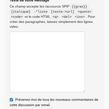
Texte de votre message
Ce champ accepte les raccourcis SPIP
{{gras}}
{italique}
-*liste
[texte->url]
<quote>
et le code HTML
. Pour
<code>
<q>
<del>
<ins>
créer des paragraphes, laissez simplement des lignes
vides.
Prévenez-moi de tous les nouveaux commentaires de
cette discussion par email