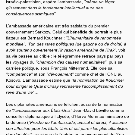
israélo-palestinien, espère l’ambassade,
"même un léger
glissement dans le fondement intellectuel aura des
conséquences sismiques"
.
L’ambassade américaine est très satisfaite du premier
gouvernement Sarkozy. Celui qui bénéficie du portrait le plus
flatteur est Bernard Kouchner :
"L’humanitaire de renommée
mondiale"
,
"l’un des rares politiques (de gauche ou de droite) à
avoir soutenu ouvertement l’invasion américaine de l’Irak"
, voit
sa vie passée au crible : le télégramme retrace pays par pays
les voyages du
"champion des causes humanitaires"
, puis sa
carrière politique, sous François Mitterrand. Elle loue sa
"compétence"
et son
"dévouement"
comme chef de l’ONU au
Kosovo. L’ambassade estime que
"la nomination de Kouchner
pour diriger le Quai d’Orsay représente l’accomplissement du
rêve d’une vie"
…
Les diplomates américains se félicitent aussi de la nomination
de
"l’ambassadeur aux États-Unis"
Jean-David Lévitte comme
conseiller diplomatique à l’Elysée, d’Hervé Morin au ministère de
la défense (
"Proche de l’ambassade, amical et direct, il assume
son affection pour les États-Unis et est parmi les plus atlantistes
des députés"
), ainsi que de l’entrée au gouvernement de
"l’un