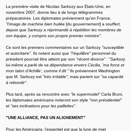
La première visite de Nicolas Sarkozy aux États-Unis, en
novembre 2007, donne lieu à de longs télégrammes
préparatoires. Les diplomates préviennent qu’en France,
"l’image de machine bien huilée
[du gouvernement]
a souffert,
depuis que Sarkozy a réprimandé à répétition les membres de
son équipe, y compris son propre premier ministre"
.
Ce sont les premiers commentaires sur un Sarkozy
"susceptible
et autoritaire"
. Ils notent aussi que
"l’équilibre"
personnel du
président pourrait être atteint par son
"récent divorce"
:
"Sarkozy
lui-même a parlé de sa dépendance envers Cécilia, ’ma force et
mon talon d’Achille’, comme il dit."
Ils préviennent Washington
que M. Sarkozy est
"très irritable"
, mais parient sur
"sa capacité
à rebondir"
.
Plus tard, après sa rencontre avec
"le supermodel"
Carla Bruni,
les diplomates américains noteront son style
"non présidentiel"
et
"ses inclinations pour les paillettes"
.
"UNE ALLIANCE, PAS UN ALIGNEMENT"
Pour les Américains, l’essentiel est que la lune de miel