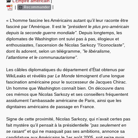
L’Empire américain
|
|
|
Recommander
Systèmes & société sous contrôle
« L’homme fascine les Américains autant qu’il leur raconte être
Nouvelles de l’antirépublique
fasciné par l’Amérique. Il est le
"président le plus pro-américain
depuis la seconde guerre mondiale"
. Depuis longtemps, les
Crises "Covid-19 & H1N1"
diplomates de Washington ont suivi pas à pas, élogieux et
enthousiastes, l’ascension de Nicolas Sarkozy
"l’iconoclaste"
,
Guerre en Ukraine
dont ils adorent, selon un télégramme,
"le libéralisme,
l’atlantisme et le communautarisme"
.
Les câbles diplomatiques du département d’État obtenus par
WikiLeaks et révélés par
Le Monde
témoignent d’une longue
fascination américaine pour le successeur de Jacques Chirac.
Un homme que Washington connaît bien. On découvre dans
ces mémos que Nicolas Sarkozy et ses conseillers fréquentent
assidument l’ambassade américaine de Paris, ainsi que les
dignitaires américains de passage en France.
Signe de cette proximité, Nicolas Sarkozy, qui n’avait certes pas
fait mystère qu’il pensait à la présidentielle
"pas seulement en
se rasant"
et qui ne masquait pas ses ambitions, annonce sa
candidature aux Américains le 1er août 2005, soit seize mois