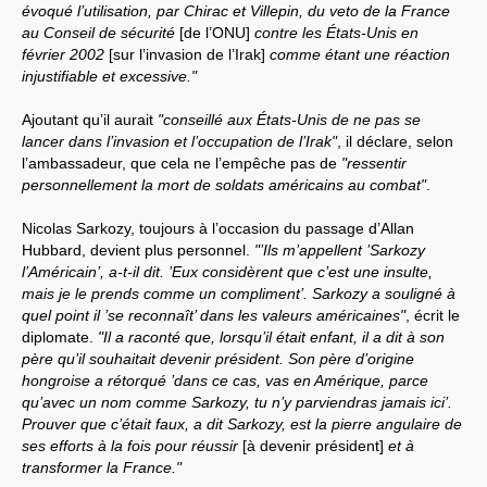
évoqué l’utilisation, par Chirac et Villepin, du veto de la France
au Conseil de sécurité
[de l’ONU]
contre les États-Unis en
février 2002
[sur l’invasion de l’Irak]
comme étant une réaction
injustifiable et excessive."
Ajoutant qu’il aurait
"conseillé aux États-Unis de ne pas se
lancer dans l’invasion et l’occupation de l’Irak"
, il déclare, selon
l’ambassadeur, que cela ne l’empêche pas de
"ressentir
personnellement la mort de soldats américains au combat"
.
Nicolas Sarkozy, toujours à l’occasion du passage d’Allan
Hubbard, devient plus personnel.
"’Ils m’appellent ’Sarkozy
l’Américain’, a-t-il dit. ’Eux considèrent que c’est une insulte,
mais je le prends comme un compliment’. Sarkozy a souligné à
quel point il ’se reconnaît’ dans les valeurs américaines"
, écrit le
diplomate.
"Il a raconté que, lorsqu’il était enfant, il a dit à son
père qu’il souhaitait devenir président. Son père d’origine
hongroise a rétorqué ’dans ce cas, vas en Amérique, parce
qu’avec un nom comme Sarkozy, tu n’y parviendras jamais ici’.
Prouver que c’était faux, a dit Sarkozy, est la pierre angulaire de
ses efforts à la fois pour réussir
[à devenir président]
et à
transformer la France."