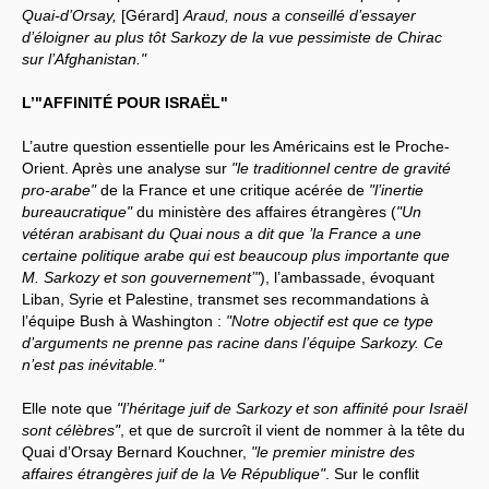
Quai-d’Orsay,
[Gérard]
Araud, nous a conseillé d’essayer
d’éloigner au plus tôt Sarkozy de la vue pessimiste de Chirac
sur l’Afghanistan."
L’"AFFINITÉ POUR ISRAËL"
L’autre question essentielle pour les Américains est le Proche-
Orient. Après une analyse sur
"le traditionnel centre de gravité
pro-arabe"
de la France et une critique acérée de
"l’inertie
bureaucratique"
du ministère des affaires étrangères (
"Un
vétéran arabisant du Quai nous a dit que ’la France a une
certaine politique arabe qui est beaucoup plus importante que
M. Sarkozy et son gouvernement’"
), l’ambassade, évoquant
Liban, Syrie et Palestine, transmet ses recommandations à
l’équipe Bush à Washington :
"Notre objectif est que ce type
d’arguments ne prenne pas racine dans l’équipe Sarkozy. Ce
n’est pas inévitable."
Elle note que
"l’héritage juif de Sarkozy et son affinité pour Israël
sont célèbres"
, et que de surcroît il vient de nommer à la tête du
Quai d’Orsay Bernard Kouchner,
"le premier ministre des
affaires étrangères juif de la Ve République"
. Sur le conflit