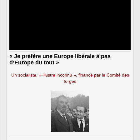
« Je préfère une Europe libérale à pas
d’Europe du tout »
Un socialiste, « illustre inconnu », financé par le Comité des
forges