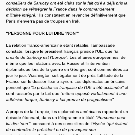
conseillers de Sarkozy ont été clairs sur le fait qu’il a déjà pris la
décision de réintégrer la France dans le commandement
militaire intégré."
Ils constatent en revanche définitivement que
Paris n’enverra pas de troupes en Irak.
"PERSONNE POUR LUI DIRE ’NON’"
La relation franco-américaine étant rétablie, l’ambassade
constate, lorsque le président français préside l’UE, que
"la
priorité de Sarkozy est l’Europe"
. Les affaires européennes, de
même que les relations avec la Russie et l’intervention
diplomatique lors de la guerre en Géorgie, sont commentées au
jour le jour. Washington suit également de près l’attitude de la
France sur le dossier libano-syrien. Les diplomates américains
pensent que
"la présidence française de l’UE a été acclamée"
et
sont rassurés par le fait que
"même opposé verbalement à une
adhésion turque, Sarkozy a fait preuve de pragmatisme"
.
A propos de la Turquie, les diplomates américains rapportent un
épisode étonnant, dans un télégramme intitulé
"Personne pour
lui dire ’non’"
, consacré à des conseillers de l’Elysée
"qui évitent
de contredire le président ou de provoquer son