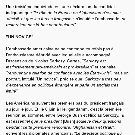
Une troisième inquiétude est une déclaration du candidat
indiquant que
"le rôle de la France en Afghanistan n’est plus
’décisif’ et que les forces françaises,
s’inquiète l’ambassade,
ne
resteraient pas là-bas pour toujours"
.
"UN NOVICE"
L’ambassade américaine ne se cantonne toutefois pas à
l’enthousiasme débridé avec lequel elle a accompagné
l’ascension de Nicolas Sarkozy. Certes,
"Sarkozy est
instinctivement pro-américain et pro-israélien"
et souhaite
"renouer une relation de confiance avec les États-Unis"
, mais un
portrait, intitulé "Un novice", précise que
"Sarkozy a très peu
d’expérience en politique étrangère et parle un anglais très
limité"
.
Les Américains suivent les premiers pas du président français
au jour le jour. Et, le 6 juin à Heiligendamm, c’est la première
réunion au sommet, entre George Bush et Nicolas Sarkozy.
"Il
est essentiel que le président
[Bush]
soulève deux questions
pendant cette première rencontre, l’Afghanistan et l’Irak"
,
écrivent les diplomates américains.
"Le directeur politique du