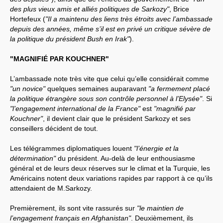
des plus vieux amis et alliés politiques de Sarkozy"
, Brice
Hortefeux (
"Il a maintenu des liens très étroits avec l’ambassade
depuis des années, même s’il est en privé un critique sévère de
la politique du président Bush en Irak"
).
"MAGNIFIÉ PAR KOUCHNER"
L’ambassade note très vite que celui qu’elle considérait comme
"un novice"
quelques semaines auparavant
"a fermement placé
la politique étrangère sous son contrôle personnel à l’Elysée"
. Si
"l’engagement international de la France"
est
"magnifié par
Kouchner"
, il devient clair que le président Sarkozy et ses
conseillers décident de tout.
Les télégrammes diplomatiques louent
"l’énergie et la
détermination"
du président. Au-delà de leur enthousiasme
général et de leurs deux réserves sur le climat et la Turquie, les
Américains notent deux variations rapides par rapport à ce qu’ils
attendaient de M.Sarkozy.
Premièrement, ils sont vite rassurés sur
"le maintien de
l’engagement français en Afghanistan"
. Deuxièmement, ils