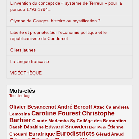
L’invention du concept de « système de Terreur » pour la
période 1793-1794...
Olympe de Gouges, histoire ou mystification ?
Liberté et propriété. Sur l’économie politique et le
républicanisme de Condorcet
Gilets jaunes
La langue française
VIDÉOTHÈQUE
Mots-clés
Tous les tags
Olivier Besancenot
André Bercoff
3/5
3/5
2/5
Attac
Calandreta
Caroline Fourest
Christophe
2/5
4/5
Lemosina
Barbier
4/5
2/5
2/5
Claude Mademba Sy
Collège des Bernardins
Edward Snowden
Daesh
2/5
2/5
3/5
1/5
Dépakine
Étienne
Elon Musk
Eurodistricts
2/5
3/5
4/5
2/5
Eurafrique
Chouard
Gérard Araud