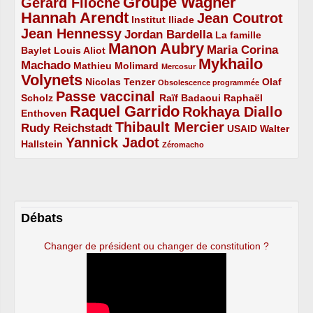
Groupe Wagner
Gérard Filoche
4/5
5/5
Hannah Arendt
Jean Coutrot
5/5
2/5
4/5
Institut Iliade
Jean Hennessy
4/5
3/5
Jordan Bardella
La famille
Manon Aubry
2/5
2/5
5/5
Maria Corina
Baylet
Louis Aliot
Mykhailo
Machado
3/5
2/5
1/5
Mathieu Molimard
Mercosur
Volynets
5/5
2/5
1/5
Nicolas Tenzer
Olaf
Obsolescence programmée
Passe vaccinal
2/5
4/5
2/5
Scholz
Raïf Badaoui
Raphaël
Raquel Garrido
Rokhaya Diallo
2/5
5/5
4/5
Enthoven
Thibault Mercier
Rudy Reichstadt
3/5
4/5
2/5
USAID
Walter
Yannick Jadot
2/5
4/5
1/5
Hallstein
Zéromacho
Débats
Changer de président ou changer de constitution ?