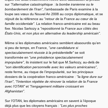
sur
"l’alternative catastrophique : la bombe iranienne ou le
bombardement de l’Iran"
, l’ambassade de Paris examine à la
loupe ses vœux du Nouvel An 2008 au corps diplomatique, et se
réjouit de la référence au
"retour de la France au cœur de la
famille occidentale"
. La relation franco-américaine est au beau
fixe. Nicolas Sarkozy a
"repositionné la France aux côtés des
États-Unis, et non plus en alternative du leadership américain"
.
Même si les diplomates américains semblent abasourdis qu’en
si peu de temps, en France,
"une candidature si
spectaculairement réussie à la présidentielle"
se soit
transformée en
"une présidence spectaculairement
impopulaire"
, ils insistent sur le fait que M.Sarkozy, au-delà de
"son identification personnelle avec les valeurs américaines"
,
reste ferme, au risque de l’impopularité, sur les principaux
dossiers de la coopération franco-américaine :
"la ligne dure sur
l’Iran"
,
"l’intention répétée de rénover la relation de la France
avec l’OTAN"
et
"l’engagement militaire croissant en
Afghanistan"
.
Sur l’OTAN, les diplomates américains en savent à l’époque
déjà plus que les citoyens français :
"Les plus proches