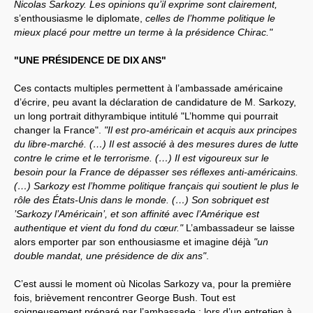
Nicolas Sarkozy. Les opinions qu’il exprime sont clairement,
s’enthousiasme le diplomate,
celles de l’homme politique le
mieux placé pour mettre un terme à la présidence Chirac."
"UNE PRÉSIDENCE DE DIX ANS"
Ces contacts multiples permettent à l’ambassade américaine
d’écrire, peu avant la déclaration de candidature de M. Sarkozy,
un long portrait dithyrambique intitulé "L’homme qui pourrait
changer la France".
"Il est pro-américain et acquis aux principes
du libre-marché. (…) Il est associé à des mesures dures de lutte
contre le crime et le terrorisme. (…) Il est vigoureux sur le
besoin pour la France de dépasser ses réflexes anti-américains.
(…) Sarkozy est l’homme politique français qui soutient le plus le
rôle des États-Unis dans le monde. (…) Son sobriquet est
’Sarkozy l’Américain’, et son affinité avec l’Amérique est
authentique et vient du fond du cœur."
L’ambassadeur se laisse
alors emporter par son enthousiasme et imagine déjà
"un
double mandat, une présidence de dix ans"
.
C’est aussi le moment où Nicolas Sarkozy va, pour la première
fois, brièvement rencontrer George Bush. Tout est
soigneusement préparé par l’ambassade : lors d’un entretien à