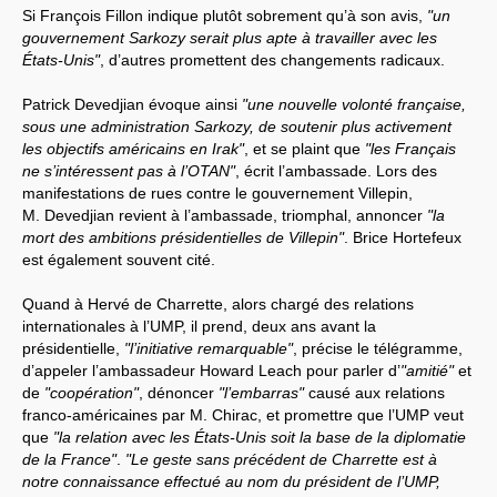
Si François Fillon indique plutôt sobrement qu’à son avis,
"un
gouvernement Sarkozy serait plus apte à travailler avec les
États-Unis"
, d’autres promettent des changements radicaux.
Patrick Devedjian évoque ainsi
"une nouvelle volonté française,
sous une administration Sarkozy, de soutenir plus activement
les objectifs américains en Irak"
, et se plaint que
"les Français
ne s’intéressent pas à l’OTAN"
, écrit l’ambassade. Lors des
manifestations de rues contre le gouvernement Villepin,
M. Devedjian revient à l’ambassade, triomphal, annoncer
"la
mort des ambitions présidentielles de Villepin"
. Brice Hortefeux
est également souvent cité.
Quand à Hervé de Charrette, alors chargé des relations
internationales à l’UMP, il prend, deux ans avant la
présidentielle,
"l’initiative remarquable"
, précise le télégramme,
d’appeler l’ambassadeur Howard Leach pour parler d’
"amitié"
et
de
"coopération"
, dénoncer
"l’embarras"
causé aux relations
franco-américaines par M. Chirac, et promettre que l’UMP veut
que
"la relation avec les États-Unis soit la base de la diplomatie
de la France"
.
"Le geste sans précédent de Charrette est à
notre connaissance effectué au nom du président de l’UMP,