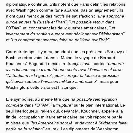
diplomatique continue. S’ils notent que Paris définit les relations
avec Washington comme
"une alliance, pas un alignement"
, ils
n’ont quasiment que des motifs de satisfaction :
"une approche
durcie envers la Russie et l’Iran"
,
"un possible retour dans
l’OTAN"
, et, concernant les deux guerres américaines,
"un
inversement du soutien auparavant déclinant sur l’Afghanistan"
et
"un changement spectaculaire de politique sur l’Irak"
.
Car entretemps, il y a eu, pendant que les présidents Sarkozy et
Bush se retrouvaient dans le Maine, le voyage de Bernard
Kouchner à Bagdad. Le ministre français avait certes
"emporté
avec lui une copie d’une tribune écrite avant l’invasion et titrée
"Ni Saddam ni la guerre", pour corriger la fausse impression
qu’il avait soutenu l’invasion militaire américaine"
, mais pour
Washington, cette visite est historique.
Elle symbolise, au même titre que
"la possible réintégration
complète dans l’OTAN"
, la
"rupture"
sur le plan international. Le
seul interlocuteur irakien qui, devant M. Kouchner, appelle à la
fin de l’occupation militaire américaine, se voit répondre par le
ministre que
"les Américains sont là, et devront à l’évidence faire
partie de la solution"
en Irak. Les diplomates de Washington