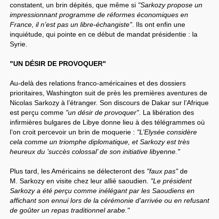
constatent, un brin dépités, que même si
"Sarkozy propose un
impressionnant programme de réformes économiques en
France, il n’est pas un libre-échangiste"
. Ils ont enfin une
inquiétude, qui pointe en ce début de mandat présidentie : la
Syrie.
"UN DÉSIR DE PROVOQUER"
Au-delà des relations franco-américaines et des dossiers
prioritaires, Washington suit de près les premières aventures de
Nicolas Sarkozy à l’étranger. Son discours de Dakar sur l’Afrique
est perçu comme
"un désir de provoquer"
. La libération des
infirmières bulgares de Libye donne lieu à des télégrammes où
l’on croit percevoir un brin de moquerie :
"L’Elysée considère
cela comme un triomphe diplomatique, et Sarkozy est très
heureux du ’succès colossal’ de son initiative libyenne."
Plus tard, les Américains se délecteront des
"faux pas"
de
M. Sarkozy en visite chez leur allié saoudien.
"Le président
Sarkozy a été perçu comme inélégant par les Saoudiens en
affichant son ennui lors de la cérémonie d’arrivée ou en refusant
de goûter un repas traditionnel arabe."