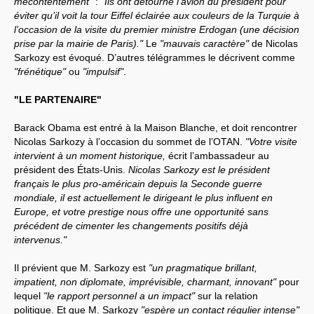
mécontentement"
:
"Ils ont détourné l’avion du président pour
éviter qu’il voit la tour Eiffel éclairée aux couleurs de la Turquie à
l’occasion de la visite du premier ministre Erdogan (une décision
prise par la mairie de Paris)."
Le
"mauvais caractère"
de Nicolas
Sarkozy est évoqué. D’autres télégrammes le décrivent comme
"frénétique"
ou
"impulsif"
.
"LE PARTENAIRE"
Barack Obama est entré à la Maison Blanche, et doit rencontrer
Nicolas Sarkozy à l’occasion du sommet de l’OTAN.
"Votre visite
intervient à un moment historique,
écrit l’ambassadeur au
président des États-Unis.
Nicolas Sarkozy est le président
français le plus pro-américain depuis la Seconde guerre
mondiale, il est actuellement le dirigeant le plus influent en
Europe, et votre prestige nous offre une opportunité sans
précédent de cimenter les changements positifs déjà
intervenus."
Il prévient que M. Sarkozy est
"un pragmatique brillant,
impatient, non diplomate, imprévisible, charmant, innovant"
pour
lequel
"le rapport personnel a un impact"
sur la relation
politique. Et que M. Sarkozy
"espère un contact régulier intense"