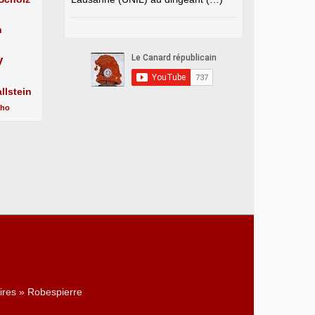
n
y
llstein
cho
ires » Robespierre