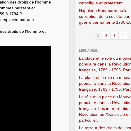
ration des droits de l’homme
catholique et protestant
 hommes naissent et
Napoléon Bonaparte ou la
789 à 1794 ?
corruption de la société par 
 remplacée par une
guerre permanente 1795-1
 des droits de l’homme et
1
2
3
4
.
LIRE AUSSI...
La place et le rôle du mou
populaire dans la Révolutio
française, 1789 - 1795. Part
La place et le rôle du mou
populaire dans la Révolutio
française, 1789 - 1795. Part
Le rôle et la place du Mou
populaire dans la Révolutio
française. Les interprétation
Révolution au XXe siècle en
particulier.
La terreur des droits de l’