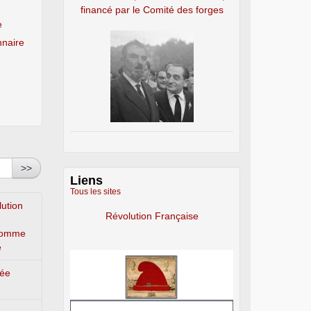
financé par le Comité des forges
e
naire
>>
Liens
Tous les sites
lution
Révolution Française
’homme
e
lée