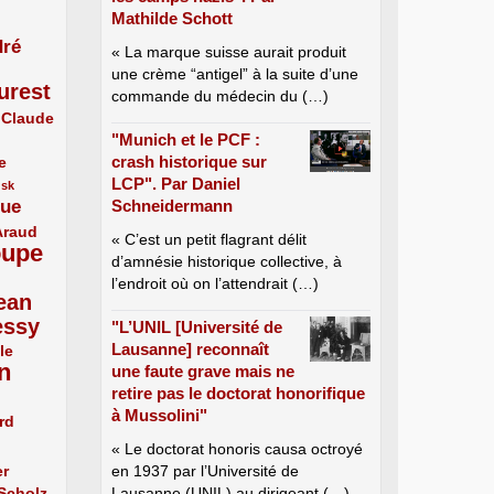
Mathilde Schott
ré
« La marque suisse aurait produit
une crème “antigel” à la suite d’une
urest
commande du médecin du (…)
Claude
"Munich et le PCF :
crash historique sur
e
LCP". Par Daniel
usk
que
Schneidermann
Araud
« C’est un petit flagrant délit
oupe
d’amnésie historique collective, à
l’endroit où on l’attendrait (…)
ean
essy
"L’UNIL [Université de
Lausanne] reconnaît
le
n
une faute grave mais ne
retire pas le doctorat honorifique
à Mussolini"
rd
« Le doctorat honoris causa octroyé
er
en 1937 par l’Université de
 Scholz
Lausanne (UNIL) au dirigeant (…)