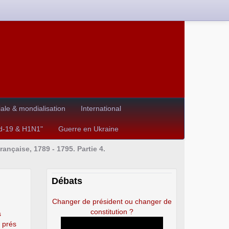
le & mondialisation
International
id-19 & H1N1"
Guerre en Ukraine
ançaise, 1789 - 1795. Partie 4.
Débats
Changer de président ou changer de
constitution ?
s
 prés