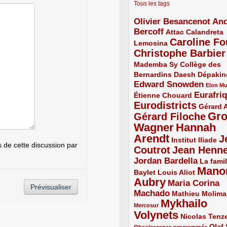
Tous les tags
Olivier Besancenot
And
3/5
Bercoff
3/5
2/5
Attac
Calandreta
Caroline Fo
2/5
4/5
Lemosina
Christophe Barbier
4/5
Mademba Sy
2/5
Collège des
Bernardins
2/5
2/5
2/5
Daesh
Dépakin
Edward Snowden
3/5
1/5
Elon M
Eurafri
Étienne Chouard
2/5
3/5
Eurodistricts
4/5
2/5
Gérard 
Gr
Gérard Filoche
4/5
Wagner
Hannah
5/5
Arendt
J
5/5
2/5
Institut Iliade
de cette discussion par
Coutrot
Jean Henn
4/5
4/5
Jordan Bardella
3/5
La famil
Mano
2/5
2/5
Baylet
Louis Aliot
Aubry
5/5
Maria Corina
Machado
3/5
2/5
Mathieu Molima
Mykhailo
1/5
Mercosur
Volynets
5/5
2/5
Nicolas Tenz
1/5
2/5
Olaf