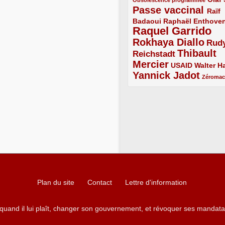
Obsolescence programmée
Passe vaccinal
4/5
Raïf
Badaoui
2/5
2/5
Raphaël Enthove
Raquel Garrido
5/5
Rokhaya Diallo
4/5
Rud
Thibault
Reichstadt
3/5
Mercier
4/5
2/5
2/5
USAID
Walter Ha
Yannick Jadot
4/5
1/5
Zéroma
Plan du site
Contact
Lettre d'information
 quand il lui plaît, changer son gouvernement, et révoquer ses mandata