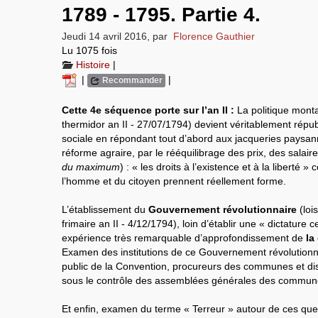
1789 - 1795. Partie 4.
Jeudi 14 avril 2016
,
par
Florence Gauthier
Lu 1075 fois
Histoire
|
|
|
Recommander
Cette 4e séquence porte sur l’an II :
La politique monta
thermidor an II - 27/07/1794) devient véritablement répu
sociale en répondant tout d’abord aux jacqueries paysann
réforme agraire, par le rééquilibrage des prix, des salair
du maximum
) : « les droits à l’existence et à la liberté
l’homme et du citoyen prennent réellement forme.
L’établissement du
Gouvernement révolutionnaire
(loi
frimaire an II - 4/12/1794), loin d’établir une « dictature c
expérience très remarquable d’approfondissement de
la
Examen des institutions de ce Gouvernement révolutionna
public de la Convention, procureurs des communes et distr
sous le contrôle des assemblées générales des commun
Et enfin, examen du terme « Terreur » autour de ces que