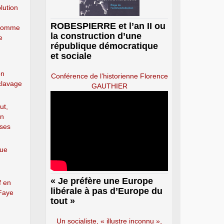
lution
ROBESPIERRE et l’an II ou
l’homme
la construction d’une
e
république démocratique
et sociale
on
Conférence de l’historienne Florence
clavage
GAUTHIER
ut,
on
 ses
que
n
« Je préfère une Europe
f en
libérale à pas d’Europe du
 Faye
tout »
Un socialiste, « illustre inconnu »,