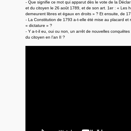
-
Que signifie ce mot qui apparut dès le vote de la Décla
et du citoyen le 26 août 1789, et de son art. 1er : « Les
demeurent libres et égaux en droits » ? Et ensuite, de 1
-
La Constitution de 1793 a-t-elle été mise au placard et
« dictature » ?
-
Y a-t-il eu, oui ou non, un arrêt de nouvelles conquêtes
du citoyen en l’an II ?