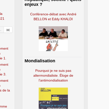
enjeux ?
la
Conférence-débat avec André
821
BELLON et Eddy KHALDI
..
vement
n
ie 1.
Mondialisation
vement
n
Pourquoi je ne suis pas
ie 3.
altermondialiste. Éloge de
l’antimondialisation
vement
n
s de la
homme