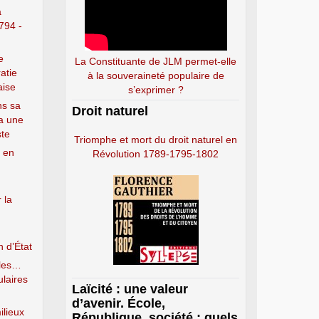
a
794 -
e
La Constituante de JLM permet-elle
atie
à la souveraineté populaire de
aise
s’exprimer ?
ns sa
Droit naturel
a une
ste
Triomphe et mort du droit naturel en
e en
Révolution 1789-1795-1802
 la
n d’État
lles…
ulaires
Laïcité : une valeur
d’avenir. École,
ilieux
République, société : quels