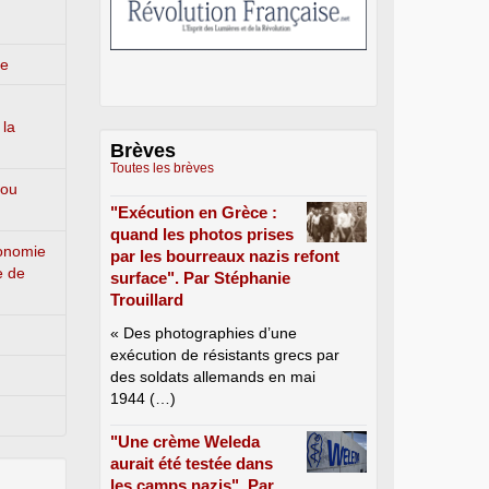
ge
 la
Brèves
Toutes les brèves
 ou
"Exécution en Grèce :
quand les photos prises
conomie
par les bourreaux nazis refont
e de
surface". Par Stéphanie
Trouillard
« Des photographies d’une
exécution de résistants grecs par
des soldats allemands en mai
1944 (…)
"Une crème Weleda
aurait été testée dans
les camps nazis". Par