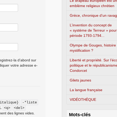
Le drapeau européen est un
emblème religieux chrétien
Grèce, chronique d’un rava
L’invention du concept de
« système de Terreur » pour
période 1793-1794...
Olympe de Gouges, histoire
mystification ?
gistrez-la d’abord sur
Liberté et propriété. Sur l’é
ndiquer votre adresse e-
politique et le républicanism
Condorcet
Gilets jaunes
La langue française
VIDÉOTHÈQUE
italique}
-*liste
ML
<q>
<del>
ent des lignes vides.
Mots-clés