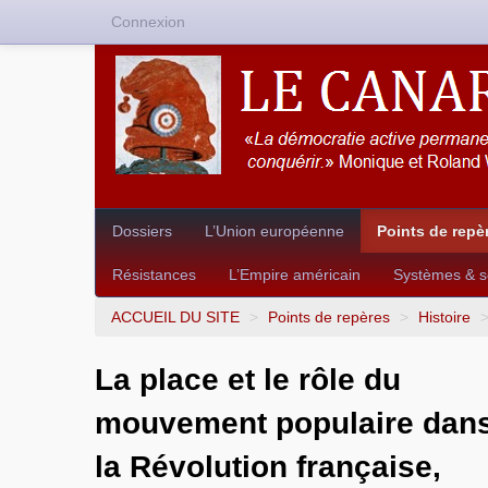
Connexion
Dossiers
L’Union européenne
Points de repè
Résistances
L’Empire américain
Systèmes & so
ACCUEIL DU SITE
>
Points de repères
>
Histoire
La place et le rôle du
mouvement populaire dan
la Révolution française,