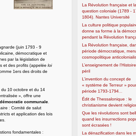
La Révolution française et l
question coloniale (1789 - 1
1804). Nantes Université
La culture politique populair
donne sa forme à la démocr
pendant la Révolution franç
La Révolution française, da
gnarde (juin 1793 - 9
période démocratique, men
blicaine, démocratique et
cosmopolitique anticoloniali
es par la législation de
L’enseignement de l’Histoir
es et des profits (appelée
loi
péril
 » comme 1ers des droits de
L’invention du concept de
« système de Terreur » pour
s du 10 octobre et du 14
période 1793-1794...
entralisée », offre une
Édit de Thessalonique : le
 démocratie communale
.
christianisme devient religio
ire : Comité de salut
Que les révolutions sont be
icts et application des lois
quand les insurrections pop
es.
sont écrasées !
stions fondamentales :
La dénazification dans les m