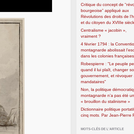
Critique du concept de “révo
bourgeoise” appliqué aux
Révolutions des droits de 
et du citoyen du XVIIIe siècl
Centralisme « jacobin »,
vraiment ?
4 février 1794 : la Conventi
montagnarde abolissait l’es
dans les colonies françaises
Robespierre : "Le peuple pe
quand il lui plaît, changer s
gouvernement, et révoquer
mandataires"
Non, la politique démocrati
montagnarde n’a pas été u
« brouillon du stalinisme »
Dictionnaire politique portati
cinq mots. Par Jean-Pierre
MOTS-CLÉS DE L'ARTICLE