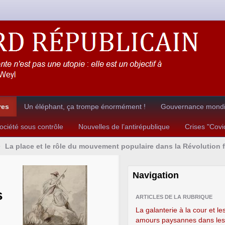
res
Un éléphant, ça trompe énormément !
Gouvernance mondia
ciété sous contrôle
Nouvelles de l’antirépublique
Crises "Cov
>
La place et le rôle du mouvement populaire dans la Révolution fr
Navigation
s
ARTICLES DE LA RUBRIQUE
La galanterie à la cour et le
amours paysannes dans les