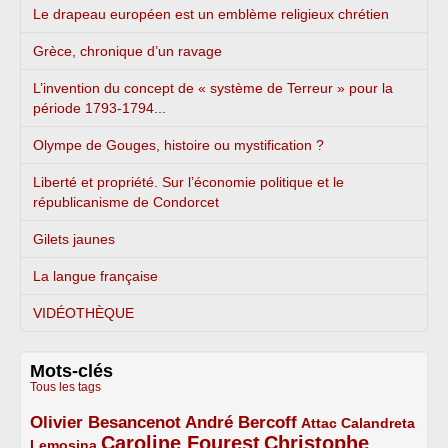
Le drapeau européen est un emblème religieux chrétien
Grèce, chronique d’un ravage
L’invention du concept de « système de Terreur » pour la
période 1793-1794...
Olympe de Gouges, histoire ou mystification ?
Liberté et propriété. Sur l’économie politique et le
républicanisme de Condorcet
Gilets jaunes
La langue française
VIDÉOTHÈQUE
Mots-clés
Tous les tags
Olivier Besancenot
André Bercoff
3/5
3/5
2/5
Attac
Calandreta
Caroline Fourest
Christophe
2/5
4/5
Lemosina