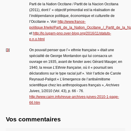
Parti de la Nation Occitane / Partit de la Nacion Occitana
(2011), dont l’ « objectif primordial est la réalisation de
l’indépendance politique, économique et culturelle de
l’Occitanie ». Voir
http://www.france-
politique.fr/wiki/Parti_de_la_Nation_Occitane_/_Partit_de_la
et
http://lo.lugarn-pno.over-blog.org/2016/11/statuts-
p.n.o.html
[
3
]
On pouvait penser que l’« ethnie française » était une
spécialité de George Montandon qui lui consacra un
ouvrage en 1935, avant de fonder avec Gérard Mauger, en
1940, la revue
L’Ethnie française
, où il « poursuit ses
déclarations sur le type racial juif ». Voir l’article de Carole
Reynaud-Paligot « L’émergence de l’antisémitisme
scientifique chez les anthropologues français »,
Archives
Juives
, 1/2010 (Vol. 43), p. 66 - 76.
http://www.cairn.info/revue-archives-juives-2010-1-page-
66.htm
Vos commentaires