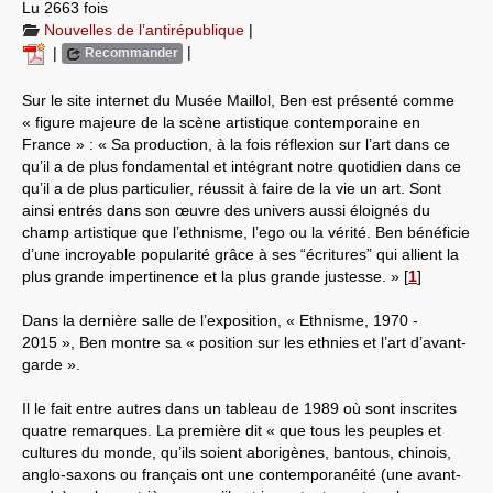
Lu 2663 fois
Nouvelles de l’antirépublique
|
Systèmes & société sous contrôle
|
|
Recommander
Nouvelles de l’antirépublique
Sur le site internet du Musée Maillol, Ben est présenté comme
Crises "Covid-19 & H1N1"
« figure majeure de la scène artistique contemporaine en
France » : « Sa production, à la fois réflexion sur l’art dans ce
Guerre en Ukraine
qu’il a de plus fondamental et intégrant notre quotidien dans ce
qu’il a de plus particulier, réussit à faire de la vie un art. Sont
ainsi entrés dans son œuvre des univers aussi éloignés du
champ artistique que l’ethnisme, l’ego ou la vérité. Ben bénéficie
d’une incroyable popularité grâce à ses “écritures” qui allient la
plus grande impertinence et la plus grande justesse. »
[
1
]
Dans la dernière salle de l’exposition, « Ethnisme, 1970 -
2015 », Ben montre sa « position sur les ethnies et l’art d’avant-
garde ».
Il le fait entre autres dans un tableau de 1989 où sont inscrites
quatre remarques. La première dit « que tous les peuples et
cultures du monde, qu’ils soient aborigènes, bantous, chinois,
anglo-saxons ou français ont une contemporanéité (une avant-