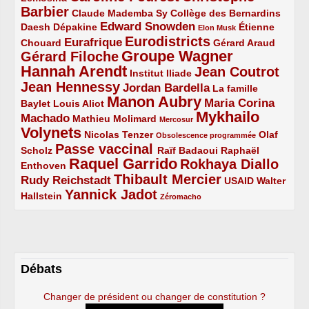
Barbier
4/5
2/5
2/5
Claude Mademba Sy
Collège des Bernardins
Edward Snowden
Daesh
2/5
2/5
3/5
1/5
Dépakine
Étienne
Elon Musk
Eurodistricts
2/5
3/5
4/5
2/5
Eurafrique
Chouard
Gérard Araud
Groupe Wagner
Gérard Filoche
4/5
5/5
Hannah Arendt
Jean Coutrot
5/5
2/5
4/5
Institut Iliade
Jean Hennessy
4/5
3/5
Jordan Bardella
La famille
Manon Aubry
2/5
2/5
5/5
Maria Corina
Baylet
Louis Aliot
Mykhailo
Machado
3/5
2/5
1/5
Mathieu Molimard
Mercosur
Volynets
5/5
2/5
1/5
Nicolas Tenzer
Olaf
Obsolescence programmée
Passe vaccinal
2/5
4/5
2/5
Scholz
Raïf Badaoui
Raphaël
Raquel Garrido
Rokhaya Diallo
2/5
5/5
4/5
Enthoven
Thibault Mercier
Rudy Reichstadt
3/5
4/5
2/5
USAID
Walter
Yannick Jadot
2/5
4/5
1/5
Hallstein
Zéromacho
Débats
Changer de président ou changer de constitution ?