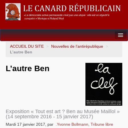
Dossiers
ACCUEIL DU SITE
>
Nouvelles de l’antirépublique
>
L’autre Ben
L’Union européenne
L’autre Ben
Points de repères
Un éléphant, ça trompe énormément !
Gouvernance mondiale & mondialisation
International
Exposition « Tout est art ? Ben au Musée Maillol »
Résistances
(14 septembre 2016 - 15 janvier 2017)
Mardi 17 janvier 2017
,
par
.Yvonne Bollmann
,
Tribune libre
L’Empire américain