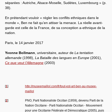
séparées : Autriche, Alsace-Moselle, Sudètes, Luxembourg » (p.
38).
En prétendant vouloir « régler les conflits ethniques dans le
monde », Ben ne fait qu’en attiser la menace. La réelle avant-
garde est celle de la France, de sa conception a-ethnique de la
nation.
Paris, le 14 janvier 2017
Yvonne Bollmann
, universitaire, auteur de
La tentation
allemande
(1998),
La Bataille des langues en Europe
(2001),
Ce que veut l’Allemagne
(2003)
[
1
]
http://museemaillol.com/fr/tout-est-art-ben-au-musee-
maillol
[
2
]
PNO, Parti Nationaliste Occitan (1959), devenu Parti de la
Nation Occitane - Parti Nationaliste Occitan - Mouvement
pour une Occitanie Fédérale et Démocratique (2005), puis