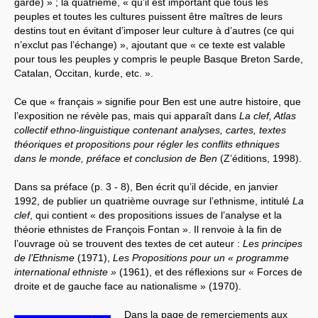
garde) » ; la quatrième, « qu’il est important que tous les
peuples et toutes les cultures puissent être maîtres de leurs
destins tout en évitant d’imposer leur culture à d’autres (ce qui
n’exclut pas l’échange) », ajoutant que « ce texte est valable
pour tous les peuples y compris le peuple Basque Breton Sarde,
Catalan, Occitan, kurde, etc. ».
Ce que « français » signifie pour Ben est une autre histoire, que
l’exposition ne révèle pas, mais qui apparaît dans
La clef, Atlas
collectif ethno-linguistique contenant analyses, cartes, textes
théoriques et propositions pour régler les conflits ethniques
dans le monde, préface et conclusion de Ben
(Z’éditions, 1998).
Dans sa préface (p. 3 - 8), Ben écrit qu’il décide, en janvier
1992, de publier un quatrième ouvrage sur l’ethnisme, intitulé
La
clef
, qui contient « des propositions issues de l’analyse et la
théorie ethnistes de François Fontan ». Il renvoie à la fin de
l’ouvrage où se trouvent des textes de cet auteur :
Les principes
de l’Ethnisme
(1971),
Les Propositions pour un « programme
international ethniste »
(1961), et des réflexions sur « Forces de
droite et de gauche face au nationalisme » (1970).
Dans la page de remerciements aux