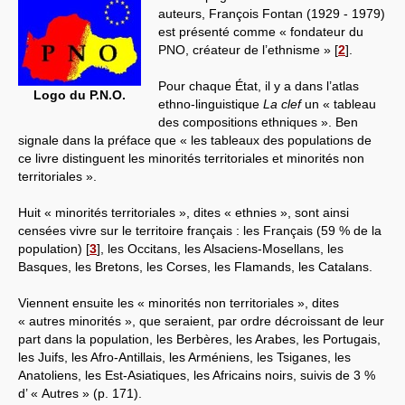
auteurs, François Fontan (1929 - 1979)
est présenté comme « fondateur du
PNO, créateur de l’ethnisme »
[
2
]
.
Pour chaque État, il y a dans l’atlas
Logo du P.N.O.
ethno-linguistique
La clef
un « tableau
des compositions ethniques ». Ben
signale dans la préface que « les tableaux des populations de
ce livre distinguent les minorités territoriales et minorités non
territoriales ».
Huit « minorités territoriales », dites « ethnies », sont ainsi
censées vivre sur le territoire français : les Français (59 % de la
population)
[
3
]
, les Occitans, les Alsaciens-Mosellans, les
Basques, les Bretons, les Corses, les Flamands, les Catalans.
Viennent ensuite les « minorités non territoriales », dites
« autres minorités », que seraient, par ordre décroissant de leur
part dans la population, les Berbères, les Arabes, les Portugais,
les Juifs, les Afro-Antillais, les Arméniens, les Tsiganes, les
Anatoliens, les Est-Asiatiques, les Africains noirs, suivis de 3 %
d’ « Autres » (p. 171).